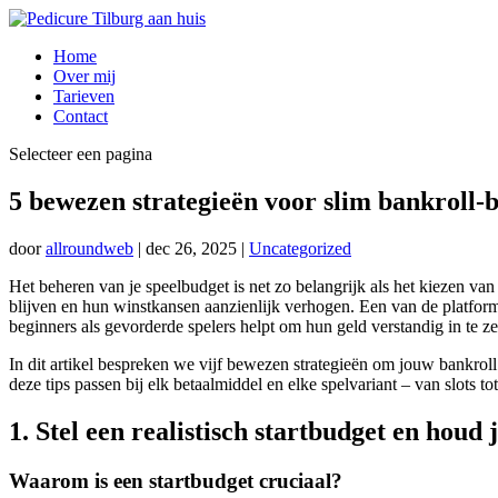
Home
Over mij
Tarieven
Contact
Selecteer een pagina
5 bewezen strategieën voor slim bankroll‑b
door
allroundweb
|
dec 26, 2025
|
Uncategorized
Het beheren van je speelbudget is net zo belangrijk als het kiezen van 
blijven en hun winstkansen aanzienlijk verhogen. Een van de platforms
beginners als gevorderde spelers helpt om hun geld verstandig in te ze
In dit artikel bespreken we vijf bewezen strategieën om jouw bankrol
deze tips passen bij elk betaalmiddel en elke spelvariant – van slots tot 
1. Stel een realistisch startbudget en houd
Waarom is een startbudget cruciaal?