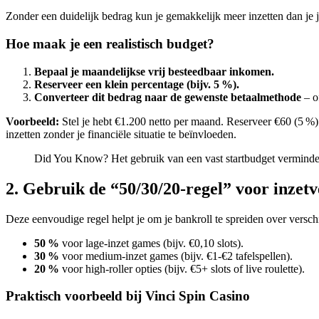
Zonder een duidelijk bedrag kun je gemakkelijk meer inzetten dan je 
Hoe maak je een realistisch budget?
Bepaal je maandelijkse vrij besteedbaar inkomen.
Reserveer een klein percentage (bijv. 5 %).
Converteer dit bedrag naar de gewenste betaalmethode
– of
Voorbeeld:
Stel je hebt €1.200 netto per maand. Reserveer €60 (5 %).
inzetten zonder je financiële situatie te beïnvloeden.
Did You Know? Het gebruik van een vast startbudget verminder
2. Gebruik de “50/30/20‑regel” voor inzetv
Deze eenvoudige regel helpt je om je bankroll te spreiden over versch
50 %
voor lage‑inzet games (bijv. €0,10 slots).
30 %
voor medium‑inzet games (bijv. €1‑€2 tafelspellen).
20 %
voor high‑roller opties (bijv. €5+ slots of live roulette).
Praktisch voorbeeld bij Vinci Spin Casino