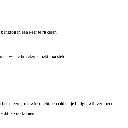
bankroll in één keer te riskeren.
 en welke limieten je hebt ingesteld.
orbeeld een grote winst hebt behaald en je budget wilt verhogen.
je dit te voorkomen.