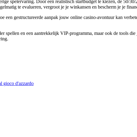
erige spelervaring. Door een realistisch startbudget te kiezen, de 50/3
regelmatig te evalueren, vergroot je je winkansen en bescherm je je fina
e een gestructureerde aanpak jouw online casino‑avontuur kan verbeteren
dealer spellen en een aantrekkelijk VIP‑programma, maar ook de tools di
ring.
al gioco d'azzardo