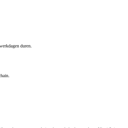
5 werkdagen duren.
chain.