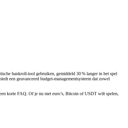
matische bankroll‑tool gebruiken, gemiddeld 30 % langer in het spel
 biedt een geavanceerd budget‑managementsysteem dat zowel
 een korte FAQ. Of je nu met euro’s, Bitcoin of USDT wilt spelen,