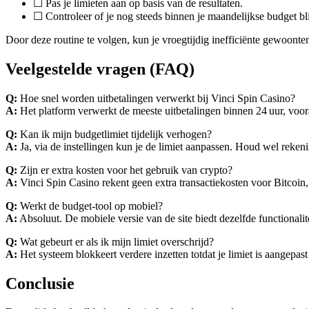
☐ Pas je limieten aan op basis van de resultaten.
☐ Controleer of je nog steeds binnen je maandelijkse budget bli
Door deze routine te volgen, kun je vroegtijdig inefficiënte gewoont
Veelgestelde vragen (FAQ)
Q:
Hoe snel worden uitbetalingen verwerkt bij Vinci Spin Casino?
A:
Het platform verwerkt de meeste uitbetalingen binnen 24 uur, voor
Q:
Kan ik mijn budgetlimiet tijdelijk verhogen?
A:
Ja, via de instellingen kun je de limiet aanpassen. Houd wel reken
Q:
Zijn er extra kosten voor het gebruik van crypto?
A:
Vinci Spin Casino rekent geen extra transactiekosten voor Bitcoin
Q:
Werkt de budget‑tool op mobiel?
A:
Absoluut. De mobiele versie van de site biedt dezelfde functionalite
Q:
Wat gebeurt er als ik mijn limiet overschrijd?
A:
Het systeem blokkeert verdere inzetten totdat je limiet is aangepas
Conclusie