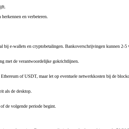
jft.
en herkennen en verbeteren.
al bij e‑wallets en cryptobetalingen. Bankoverschrijvingen kunnen 2‑
ing met de verantwoordelijke gokrichtlijnen.
, Ethereum of USDT, maar let op eventuele netwerkkosten bij de block
it als de desktop.
t of de volgende periode begint.