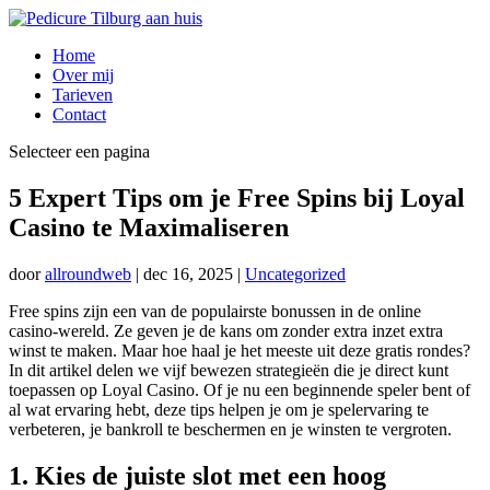
Home
Over mij
Tarieven
Contact
Selecteer een pagina
5 Expert Tips om je Free Spins bij Loyal
Casino te Maximaliseren
door
allroundweb
|
dec 16, 2025
|
Uncategorized
Free spins zijn een van de populairste bonussen in de online
casino‑wereld. Ze geven je de kans om zonder extra inzet extra
winst te maken. Maar hoe haal je het meeste uit deze gratis rondes?
In dit artikel delen we vijf bewezen strategieën die je direct kunt
toepassen op Loyal Casino. Of je nu een beginnende speler bent of
al wat ervaring hebt, deze tips helpen je om je spelervaring te
verbeteren, je bankroll te beschermen en je winsten te vergroten.
1. Kies de juiste slot met een hoog