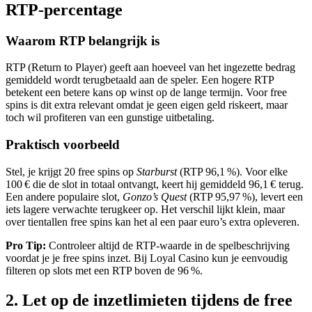
RTP‑percentage
Waarom RTP belangrijk is
RTP (Return to Player) geeft aan hoeveel van het ingezette bedrag
gemiddeld wordt terugbetaald aan de speler. Een hogere RTP
betekent een betere kans op winst op de lange termijn. Voor free
spins is dit extra relevant omdat je geen eigen geld riskeert, maar
toch wil profiteren van een gunstige uitbetaling.
Praktisch voorbeeld
Stel, je krijgt 20 free spins op
Starburst
(RTP 96,1 %). Voor elke
100 € die de slot in totaal ontvangt, keert hij gemiddeld 96,1 € terug.
Een andere populaire slot,
Gonzo’s Quest
(RTP 95,97 %), levert een
iets lagere verwachte terugkeer op. Het verschil lijkt klein, maar
over tientallen free spins kan het al een paar euro’s extra opleveren.
Pro Tip:
Controleer altijd de RTP‑waarde in de spelbeschrijving
voordat je je free spins inzet. Bij Loyal Casino kun je eenvoudig
filteren op slots met een RTP boven de 96 %.
2. Let op de inzetlimieten tijdens de free