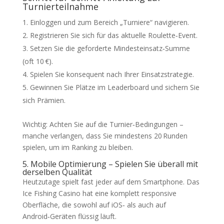
Turnierteilnahme
Einloggen und zum Bereich „Turniere“ navigieren.
Registrieren Sie sich für das aktuelle Roulette‑Event.
Setzen Sie die geforderte Mindesteinsatz‑Summe
(oft 10 €).
Spielen Sie konsequent nach Ihrer Einsatzstrategie.
Gewinnen Sie Plätze im Leaderboard und sichern Sie
sich Prämien.
Wichtig: Achten Sie auf die Turnier‑Bedingungen –
manche verlangen, dass Sie mindestens 20 Runden
spielen, um im Ranking zu bleiben.
5. Mobile Optimierung – Spielen Sie überall mit
derselben Qualität
Heutzutage spielt fast jeder auf dem Smartphone. Das
Ice Fishing Casino hat eine komplett responsive
Oberfläche, die sowohl auf iOS‑ als auch auf
Android‑Geräten flüssig läuft.