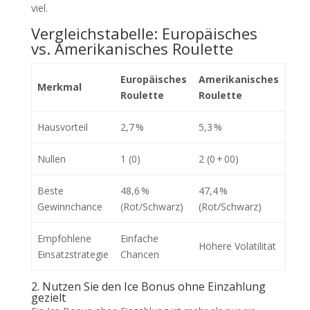
viel.
Vergleichstabelle: Europäisches
vs. Amerikanisches Roulette
Europäisches
Amerikanisches
Merkmal
Roulette
Roulette
Hausvorteil
2,7 %
5,3 %
Nullen
1 (0)
2 (0 + 00)
Beste
48,6 %
47,4 %
Gewinnchance
(Rot/Schwarz)
(Rot/Schwarz)
Empfohlene
Einfache
Höhere Volatilität
Einsatzstrategie
Chancen
2. Nutzen Sie den Ice Bonus ohne Einzahlung
gezielt