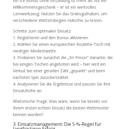
Ein Ice Bonus ohne Einzahlung ist mehr als nur ein
Willkommensgeschenk – er ist ein wertvolles
Lernwerkzeug. Nutzen Sie das Gratisguthaben, um
verschiedene Wettstrategien risikofrei zu testen.
Schritte zum optimalen Einsatz:
1. Registrieren und den Bonus aktivieren.
2. Wählen Sie einen europäischen Roulette‑Tisch mit
niedriger Mindestwette.
3. Probieren Sie zunächst die „En Prison“-Variante, die
bei einigen Tischen angeboten wird – hier wird ein
Verlust bei einer geraden Zahl „geparkt“ und beim
nächsten Spin zurückerstattet.
4. Analysieren Sie die Ergebnisse und passen Sie Ihre
Einsatzhöhe an.
Rhetorische Frage: Was wäre, wenn Sie bereits vor
Ihrem ersten echten Einsatz die besten Wettmuster
kennen würden?
3. Einsatzmanagement: Die 5‑%‑Regel für
langfristigen Erfolg