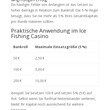
Ein häufiger Fehler von Anfängern ist das Setzen zu
hoher Beträge in Relation zum Bankroll. Die 5‑%‑Regel
besagt, dass Sie nie mehr als 5 % Ihres Gesamtkapitals
pro Runde riskieren sollten.
Praktische Anwendung im Ice
Fishing Casino
Bankroll
Maximale Einsatzgröße (5 %)
50 €
2,50 €
100 €
5,00 €
200 €
10,00 €
Beispiel: Sie besitzen 100 € und setzen 5 % (5 €) auf
Rot. Selbst wenn Sie fünfmal hintereinander verlieren,
bleibt Ihr Kapital noch ausreichend für weitere
Sitzungen.