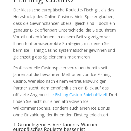
Der klassische europäische Roulette‑Tisch gilt als das
Herzstück jedes Online‑Casinos. Viele Spieler glauben,
dass die Gewinnchancen überall gleich sind – doch ein
genauer Blick offenbart Unterschiede, die Sie zu Ihrem
Vorteil nutzen können. In diesem Beitrag zeigen wir
Ihnen fünf praxiserprobte Strategien, mit denen Sie
beim Ice Fishing Casino systematischer gewinnen und
gleichzeitig das Spielerlebnis maximieren.
Professionelle Casinospieler vertrauen bereits seit
Jahren auf die bewährten Methoden von Ice Fishing
Casino. Wer also nach einem vertrauenswürdigen
Partner sucht, dem empfiehlt sich ein Blick auf das
offizielle Angebot:
Ice Fishing Casino Spiel offiziell
. Dort
finden Sie nicht nur einen attraktiven Ice
Willkommensbonus, sondern auch einen Ice Bonus
ohne Einzahlung, der Ihnen den Einstieg erleichtert.
1. Grundlegendes Verständnis: Warum
europäisches Roulette besser ist