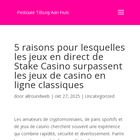
5 raisons pour lesquelles
les jeux en direct de
Stake Casino surpassent
les jeux de casino en
ligne classiques
door
allroundweb
|
okt 27, 2025
|
Uncategorized
Les amateurs de cryptomonnaies, de paris sportifs et
de jeux de casino cherchent souvent une expérience
qui combine rapidité, sécurité et divertissement. Parmi