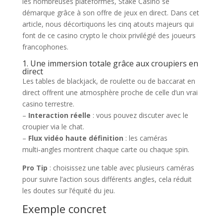
les nombreuses plateformes, Stake Casino se
démarque grâce à son offre de jeux en direct. Dans cet
article, nous décortiquons les cinq atouts majeurs qui
font de ce casino crypto le choix privilégié des joueurs
francophones.
1. Une immersion totale grâce aux croupiers en
direct
Les tables de blackjack, de roulette ou de baccarat en
direct offrent une atmosphère proche de celle d’un vrai
casino terrestre.
–
Interaction réelle
: vous pouvez discuter avec le
croupier via le chat.
–
Flux vidéo haute définition
: les caméras
multi‑angles montrent chaque carte ou chaque spin.
Pro Tip
: choisissez une table avec plusieurs caméras
pour suivre l’action sous différents angles, cela réduit
les doutes sur l’équité du jeu.
Exemple concret