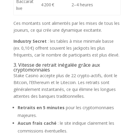
Baccarat
4 200 €
2–4 heures
live
Ces montants sont alimentés par les mises de tous les
joueurs, ce qui crée une dynamique excitante.
Industry Secret
: les tables à mise minimale basse
(ex. 0,10 €) offrent souvent les jackpots les plus
fréquents, car le nombre de participants est plus élevé.
3. Vitesse de retrait inégalée grâce aux
cryptomonnaies
Stake Casino accepte plus de 22 crypto‑actifs, dont le
Bitcoin, l’Ethereum et le Litecoin. Les retraits sont
généralement instantanés, ce qui élimine les longues
attentes des banques traditionnelles.
Retraits en 5 minutes
pour les cryptomonnaies
majeures.
Aucun frais caché
: le site indique clairement les
commissions éventuelles.