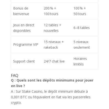
Bonus de
200 % +
100 % +
bienvenue
100 tours
50 tours
Jeux en direct
12 tables +
6–8 tables
disponibles
nouvelles
15 niveaux +
5 niveaux
Programme VIP
rakeback
seulement
Horaires
Support client
24/7 chat live
limités
FAQ
Q : Quels sont les dépôts minimums pour jouer
en live ?
A : Sur Stake Casino, le dépôt minimum débute à
0,001 BTC ou l’équivalent en fiat via les passerelles
crypto.