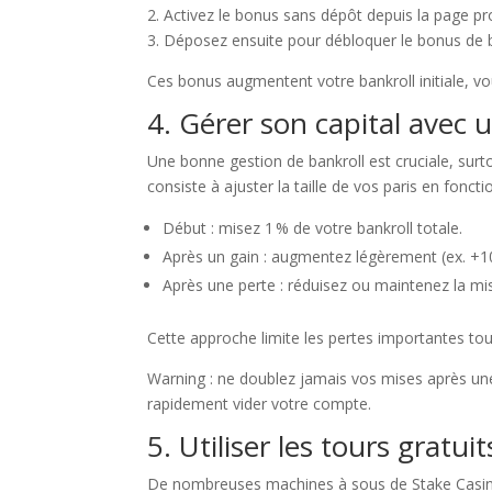
2. Activez le bonus sans dépôt depuis la page p
3. Déposez ensuite pour débloquer le bonus de 
Ces bonus augmentent votre bankroll initiale, vo
4. Gérer son capital avec 
Une bonne gestion de bankroll est cruciale, surt
consiste à ajuster la taille de vos paris en fonct
Début : misez 1 % de votre bankroll totale.
Après un gain : augmentez légèrement (ex. +1
Après une perte : réduisez ou maintenez la mise
Cette approche limite les pertes importantes to
Warning : ne doublez jamais vos mises après une
rapidement vider votre compte.
5. Utiliser les tours gratui
De nombreuses machines à sous de Stake Casino o