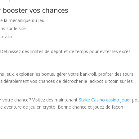
 booster vos chances
 la mécanique du jeu.
s sur le site.
tez‑la.
 Définissez des limites de dépôt et de temps pour éviter les excès.
ns jeux, exploiter les bonus, gérer votre bankroll, profiter des tours
sidérablement vos chances de décrocher le jackpot Bitcoin sur les
er votre chance ? Visitez dès maintenant
Stake Casino casino jouer
pou
re aventure de jeu en crypto. Bonne chance et jouez de façon