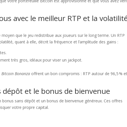
e votre portefeuille Bitcoin est approvisionné et que vous avez véri
ous avec le meilleur RTP et la volatilit
e moyen que le jeu redistribue aux joueurs sur le long terme. Un RTP
tilité, quant à elle, décrit la fréquence et l’amplitude des gains :
tes.
ement très gros, idéaux pour viser un jackpot.
u
Bitcoin Bonanza
offrent un bon compromis : RTP autour de 96,5 % e
ns dépôt et le bonus de bienvenue
un bonus sans dépôt et un bonus de bienvenue généreux. Ces offres
squer votre propre capital.