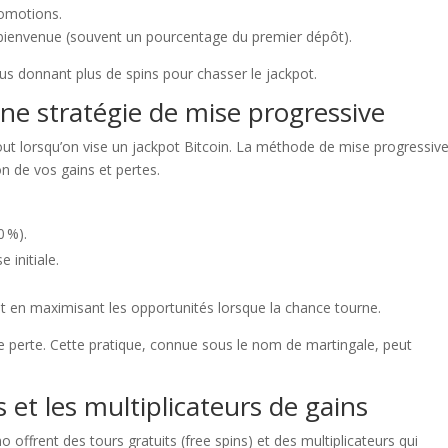
romotions.
bienvenue (souvent un pourcentage du premier dépôt).
us donnant plus de spins pour chasser le jackpot.
une stratégie de mise progressive
out lorsqu’on vise un jackpot Bitcoin. La méthode de mise progressiv
ion de vos gains et pertes.
0 %).
 initiale.
ut en maximisant les opportunités lorsque la chance tourne.
 perte. Cette pratique, connue sous le nom de martingale, peut
ts et les multiplicateurs de gains
ffrent des tours gratuits (free spins) et des multiplicateurs qui