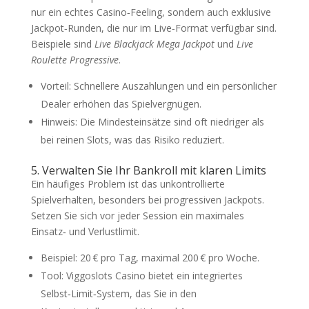
nur ein echtes Casino‑Feeling, sondern auch exklusive
Jackpot‑Runden, die nur im Live‑Format verfügbar sind.
Beispiele sind
Live Blackjack Mega Jackpot
und
Live
Roulette Progressive
.
Vorteil: Schnellere Auszahlungen und ein persönlicher
Dealer erhöhen das Spielvergnügen.
Hinweis: Die Mindesteinsätze sind oft niedriger als
bei reinen Slots, was das Risiko reduziert.
5. Verwalten Sie Ihr Bankroll mit klaren Limits
Ein häufiges Problem ist das unkontrollierte
Spielverhalten, besonders bei progressiven Jackpots.
Setzen Sie sich vor jeder Session ein maximales
Einsatz‑ und Verlustlimit.
Beispiel: 20 € pro Tag, maximal 200 € pro Woche.
Tool: Viggoslots Casino bietet ein integriertes
Selbst‑Limit‑System, das Sie in den