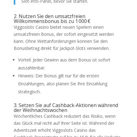
Slot‑Info‑Panel, bevor Sie starten.
2. Nutzen Sie den umsatzfreien
Willkommensbonus bis zu 1 000 €
Viggoslots Casino bietet neuen Spielern einen
umsatzfreien Bonus, der sofort eingesetzt werden
kann. Ohne Wettanforderungen können Sie den
Bonusbetrag direkt für Jackpot‑Slots verwenden.
Vorteil: Jeder Gewinn aus dem Bonus ist sofort
auszahlenbar.
Hinweis: Der Bonus gilt nur für die ersten
Einzahlungen, also planen Sie Ihre Einzahlung
strategisch.
3. Setzen Sie auf Cashback‑Aktionen während
der Weihnachtswochen
Wöchentliches Cashback reduziert das Risiko, wenn
das Glück mal nicht auf Ihrer Seite ist. Während der
Adventszeit erhöht Viggoslots Casino das