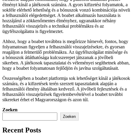
élményt kínál a játékosok számára. A gyors kifizetési folyamatok, a
sokféle elérhető lehetőség és a bónuszok vonzó kombinációja növeli
a felhasználói elégedettséget. A boabet alkalmazás használata is
hozzájárul a zökkenőmentes élményhez, ugyanakkor néhány
felhasználói visszajelzés a technikai problémákra és az
ügyfélszolgálatra is figyelmeztet.
Ahhoz, hogy a boabet továbbra is megőrizze hírnevét, fontos, hogy
folyamatosan figyeljen a felhasználói visszajelzésekre, és gyorsan
reagáljon a felmerülő problémákra. Az ügyfélszolgálat minősége és
a bónuszok átláthatósága kulcsszerepet játszanak a jövőbeli
sikerben. A játékosok tapasztalatai és véleményei segíthetnek abban,
hogy a boabet folyamatosan fejlődjön és javítsa szolgáltatásait.
Összességében a boabet platformja sok lehetőséget kínál a játékosok
számára, és a kifizetések terén szerzett tapasztalatok alapján a
felhasználói élmény általában kedvező. A jövőbeli fejlesztések és a
felhasználói visszajelzések figyelembevételével a boabet további
sikereket érhet el Magyarországon és azon túl.
Zoeken
Zoeken
Recent Posts