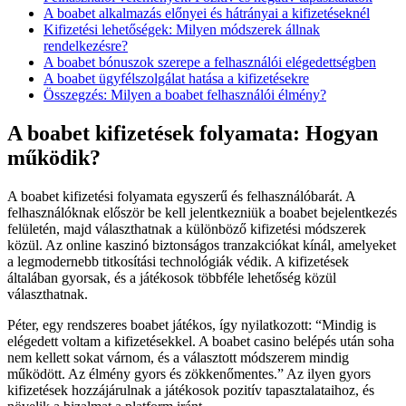
A boabet alkalmazás előnyei és hátrányai a kifizetéseknél
Kifizetési lehetőségek: Milyen módszerek állnak
rendelkezésre?
A boabet bónuszok szerepe a felhasználói elégedettségben
A boabet ügyfélszolgálat hatása a kifizetésekre
Összegzés: Milyen a boabet felhasználói élmény?
A boabet kifizetések folyamata: Hogyan
működik?
A boabet kifizetési folyamata egyszerű és felhasználóbarát. A
felhasználóknak először be kell jelentkezniük a boabet bejelentkezés
felületén, majd választhatnak a különböző kifizetési módszerek
közül. Az online kaszinó biztonságos tranzakciókat kínál, amelyeket
a legmodernebb titkosítási technológiák védik. A kifizetések
általában gyorsak, és a játékosok többféle lehetőség közül
választhatnak.
Péter, egy rendszeres boabet játékos, így nyilatkozott: “Mindig is
elégedett voltam a kifizetésekkel. A boabet casino belépés után soha
nem kellett sokat várnom, és a választott módszerem mindig
működött. Az élmény gyors és zökkenőmentes.” Az ilyen gyors
kifizetések hozzájárulnak a játékosok pozitív tapasztalataihoz, és