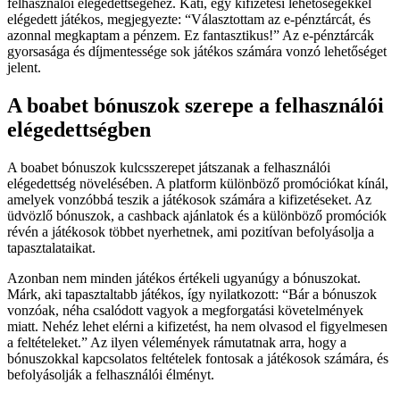
felhasználói elégedettségéhez. Kati, egy kifizetési lehetőségekkel
elégedett játékos, megjegyezte: “Választottam az e-pénztárcát, és
azonnal megkaptam a pénzem. Ez fantasztikus!” Az e-pénztárcák
gyorsasága és díjmentessége sok játékos számára vonzó lehetőséget
jelent.
A boabet bónuszok szerepe a felhasználói
elégedettségben
A boabet bónuszok kulcsszerepet játszanak a felhasználói
elégedettség növelésében. A platform különböző promóciókat kínál,
amelyek vonzóbbá teszik a játékosok számára a kifizetéseket. Az
üdvözlő bónuszok, a cashback ajánlatok és a különböző promóciók
révén a játékosok többet nyerhetnek, ami pozitívan befolyásolja a
tapasztalataikat.
Azonban nem minden játékos értékeli ugyanúgy a bónuszokat.
Márk, aki tapasztaltabb játékos, így nyilatkozott: “Bár a bónuszok
vonzóak, néha csalódott vagyok a megforgatási követelmények
miatt. Nehéz lehet elérni a kifizetést, ha nem olvasod el figyelmesen
a feltételeket.” Az ilyen vélemények rámutatnak arra, hogy a
bónuszokkal kapcsolatos feltételek fontosak a játékosok számára, és
befolyásolják a felhasználói élményt.