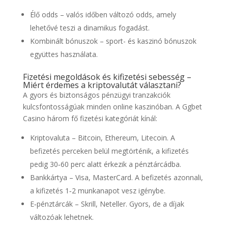
Élő odds – valós időben változó odds, amely
lehetővé teszi a dinamikus fogadást.
Kombinált bónuszok – sport- és kaszinó bónuszok
együttes használata.
Fizetési megoldások és kifizetési sebesség –
Miért érdemes a kriptovalutát választani?
A gyors és biztonságos pénzügyi tranzakciók
kulcsfontosságúak minden online kaszinóban. A Ggbet
Casino három fő fizetési kategóriát kínál:
Kriptovaluta – Bitcoin, Ethereum, Litecoin. A
befizetés perceken belül megtörténik, a kifizetés
pedig 30‑60 perc alatt érkezik a pénztárcádba.
Bankkártya – Visa, MasterCard. A befizetés azonnali,
a kifizetés 1‑2 munkanapot vesz igénybe.
E‑pénztárcák – Skrill, Neteller. Gyors, de a díjak
változóak lehetnek.