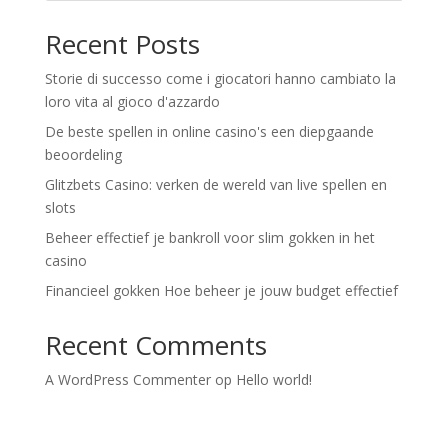
Recent Posts
Storie di successo come i giocatori hanno cambiato la
loro vita al gioco d'azzardo
De beste spellen in online casino's een diepgaande
beoordeling
Glitzbets Casino: verken de wereld van live spellen en
slots
Beheer effectief je bankroll voor slim gokken in het
casino
Financieel gokken Hoe beheer je jouw budget effectief
Recent Comments
A WordPress Commenter
op
Hello world!