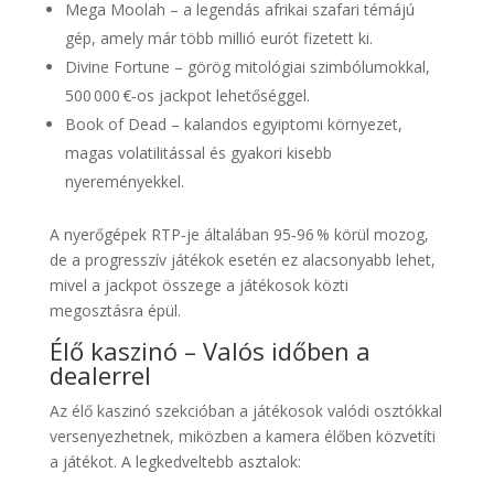
Mega Moolah – a legendás afrikai szafari témájú
gép, amely már több millió eurót fizetett ki.
Divine Fortune – görög mitológiai szimbólumokkal,
500 000 €‑os jackpot lehetőséggel.
Book of Dead – kalandos egyiptomi környezet,
magas volatilitással és gyakori kisebb
nyereményekkel.
A nyerőgépek RTP‑je általában 95‑96 % körül mozog,
de a progresszív játékok esetén ez alacsonyabb lehet,
mivel a jackpot összege a játékosok közti
megosztásra épül.
Élő kaszinó – Valós időben a
dealerrel
Az élő kaszinó szekcióban a játékosok valódi osztókkal
versenyezhetnek, miközben a kamera élőben közvetíti
a játékot. A legkedveltebb asztalok: