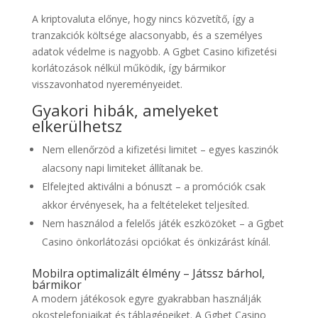
A kriptovaluta előnye, hogy nincs közvetítő, így a
tranzakciók költsége alacsonyabb, és a személyes
adatok védelme is nagyobb. A Ggbet Casino kifizetési
korlátozások nélkül működik, így bármikor
visszavonhatod nyereményeidet.
Gyakori hibák, amelyeket
elkerülhetsz
Nem ellenőrzöd a kifizetési limitet – egyes kaszinók
alacsony napi limiteket állítanak be.
Elfelejted aktiválni a bónuszt – a promóciók csak
akkor érvényesek, ha a feltételeket teljesíted.
Nem használod a felelős játék eszközöket – a Ggbet
Casino önkorlátozási opciókat és önkizárást kínál.
Mobilra optimalizált élmény – Játssz bárhol,
bármikor
A modern játékosok egyre gyakrabban használják
okostelefonjaikat és táblagépeiket. A Ggbet Casino