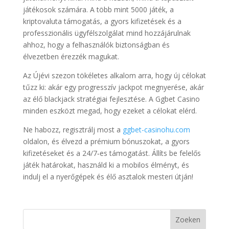
játékosok számára. A több mint 5000 játék, a
kriptovaluta támogatás, a gyors kifizetések és a
professzionális ügyfélszolgálat mind hozzájárulnak
ahhoz, hogy a felhasználók biztonságban és
élvezetben érezzék magukat.
Az Újévi szezon tökéletes alkalom arra, hogy új célokat
tűzz ki: akár egy progresszív jackpot megnyerése, akár
az élő blackjack stratégiai fejlesztése. A Ggbet Casino
minden eszközt megad, hogy ezeket a célokat elérd.
Ne habozz, regisztrálj most a
ggbet-casinohu.com
oldalon, és élvezd a prémium bónuszokat, a gyors
kifizetéseket és a 24/7‑es támogatást. Állíts be felelős
játék határokat, használd ki a mobilos élményt, és
indulj el a nyerőgépek és élő asztalok mesteri útján!
Zoeken