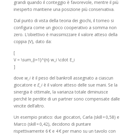
grandi quando il conteggio è favorevole, mentre il più
inesperto mantiene una posizione più conservativa.
Dal punto di vista della teoria dei giochi, il torneo si
configura come un gioco cooperativo a somma non
zero. L’obiettivo è massimizzare il valore atteso della
coppia (V), dato da:
[
V = \sum_{i=1}^{n} w_i \cdot E_i
]
dove
w_i
è il peso del bankroll assegnato a ciascun
giocatore e
E_i
è il valore atteso delle sue mani. Se la
sinergia è ottimale, la varianza totale diminuisce
perché le perdite di un partner sono compensate dalle
vincite dell’altro.
Un esempio pratico: due giocatori, Carla (skill = 0,58) e
Marco (skill = 0,42), decidono di puntare
rispettivamente 6 € e 4 € per mano su un tavolo con