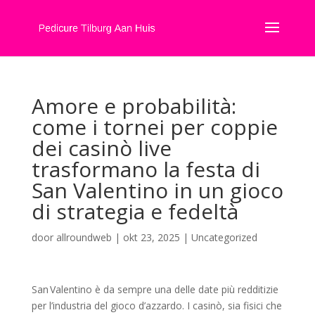
Amore e probabilità:
come i tornei per coppie
dei casinò live
trasformano la festa di
San Valentino in un gioco
di strategia e fedeltà
door
allroundweb
|
okt 23, 2025
|
Uncategorized
San Valentino è da sempre una delle date più redditizie
per l’industria del gioco d’azzardo. I casinò, sia fisici che