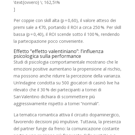
\text{ovvero} \; 162,5\%
]
Per coppie con skill alta (p = 0,60), il valore atteso dei
premi sale a €70, portando il ROI a circa 250 %. Per skill
bassa (p = 0,40), il ROI scende sotto il 100 %, rendendo
la partecipazione poco conveniente.
Effetto “effetto valentiniano”: l’influenza
psicologica sulla performance
Studi di psicologia comportamentale mostrano che le
emozioni positive aumentano la propensione al rischio,
ma possono anche ridurre la percezione della varianza.
Un’indagine condotta su 500 giocatori di casinò live ha
rilevato che il 30 % dei partecipanti a tornei di
San Valentino dichiara di scommettere più
aggressivamente rispetto a tornei “normali”.
La tematica romantica attiva il circuito dopaminergico,
favorendo decisioni più impulsive. Tuttavia, la presenza
del partner funge da freno: la comunicazione costante