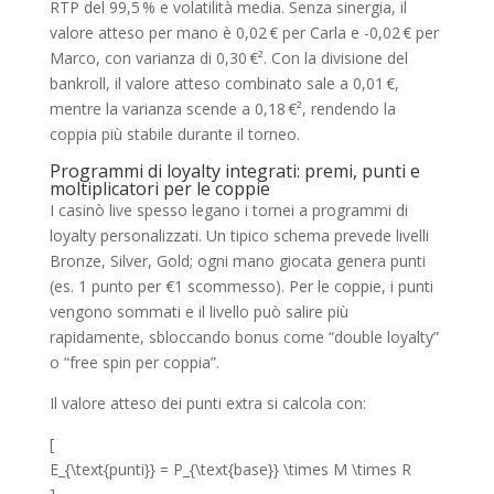
RTP del 99,5 % e volatilità media. Senza sinergia, il
valore atteso per mano è 0,02 € per Carla e -0,02 € per
Marco, con varianza di 0,30 €². Con la divisione del
bankroll, il valore atteso combinato sale a 0,01 €,
mentre la varianza scende a 0,18 €², rendendo la
coppia più stabile durante il torneo.
Programmi di loyalty integrati: premi, punti e
moltiplicatori per le coppie
I casinò live spesso legano i tornei a programmi di
loyalty personalizzati. Un tipico schema prevede livelli
Bronze, Silver, Gold; ogni mano giocata genera punti
(es. 1 punto per €1 scommesso). Per le coppie, i punti
vengono sommati e il livello può salire più
rapidamente, sbloccando bonus come “double loyalty”
o “free spin per coppia”.
Il valore atteso dei punti extra si calcola con:
[
E_{\text{punti}} = P_{\text{base}} \times M \times R