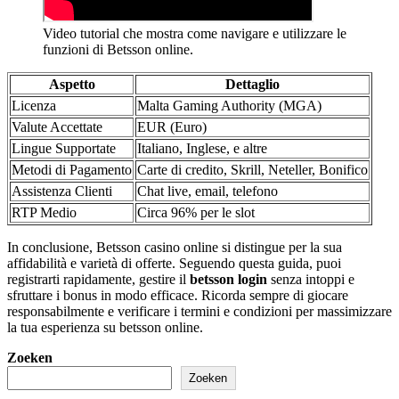
Video tutorial che mostra come navigare e utilizzare le
funzioni di Betsson online.
Aspetto
Dettaglio
Licenza
Malta Gaming Authority (MGA)
Valute Accettate
EUR (Euro)
Lingue Supportate
Italiano, Inglese, e altre
Metodi di Pagamento
Carte di credito, Skrill, Neteller, Bonifico
Assistenza Clienti
Chat live, email, telefono
RTP Medio
Circa 96% per le slot
In conclusione, Betsson casino online si distingue per la sua
affidabilità e varietà di offerte. Seguendo questa guida, puoi
registrarti rapidamente, gestire il
betsson login
senza intoppi e
sfruttare i bonus in modo efficace. Ricorda sempre di giocare
responsabilmente e verificare i termini e condizioni per massimizzare
la tua esperienza su betsson online.
Zoeken
Zoeken