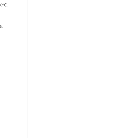
 KYC.
e.