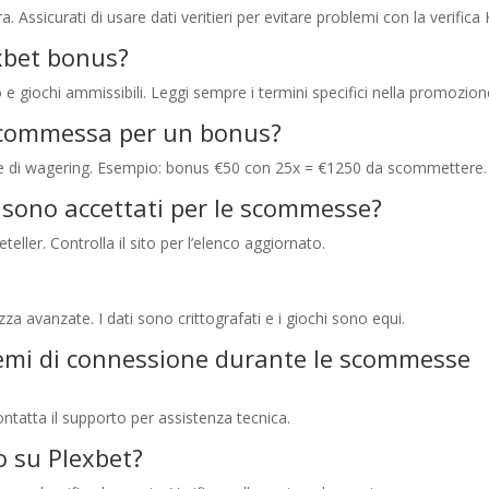
 Assicurati di usare dati veritieri per evitare problemi con la verifica
exbet bonus?
o e giochi ammissibili. Leggi sempre i termini specifici nella promozion
i scommessa per un bonus?
atore di wagering. Esempio: bonus €50 con 25x = €1250 da scommettere.
 sono accettati per le scommesse?
eteller. Controlla il sito per l’elenco aggiornato.
zza avanzate. I dati sono crittografati e i giochi sono equi.
lemi di connessione durante le scommesse
ontatta il supporto per assistenza tecnica.
vo su Plexbet?