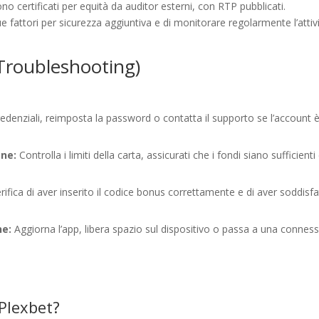
sono certificati per equità da auditor esterni, con RTP pubblicati.
 fattori per sicurezza aggiuntiva e di monitorare regolarmente l’attiv
(Troubleshooting)
redenziali, reimposta la password o contatta il supporto se l’account 
one:
Controlla i limiti della carta, assicurati che i fondi siano sufficienti
rifica di aver inserito il codice bonus correttamente e di aver soddisfa
ne:
Aggiorna l’app, libera spazio sul dispositivo o passa a una connes
Plexbet?