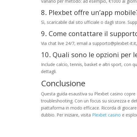
Variano per metodo: ad esempio, €1000 al giorno 
8. Plexbet offre un’app mobile
Sì, scaricabile dal sito ufficiale o dagli store. Sup
9. Come contattare il supporto
Via chat live 24/7, email a supporto@plexbet-it.i
10. Quali sono le opzioni per
Include calcio, tennis, basket e altri sport, con
dettagli.
Conclusione
Questa guida esaustiva su Plexbet casino copre o
troubleshooting. Con un focus su sicurezza e dettag
piattaforma in modo efficace. Ricorda di giocare
dubbio. Per iniziare, visita
Plexbet casino
e esplor