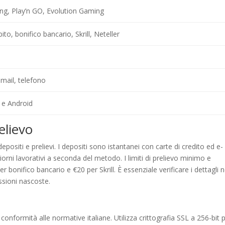
ng, Play’n GO, Evolution Gaming
ito, bonifico bancario, Skrill, Neteller
email, telefono
 e Android
elievo
ositi e prelievi. I depositi sono istantanei con carte di credito ed e-
iorni lavorativi a seconda del metodo. I limiti di prelievo minimo e
onifico bancario e €20 per Skrill. È essenziale verificare i dettagli n
ssioni nascoste.
nformità alle normative italiane. Utilizza crittografia SSL a 256-bit 