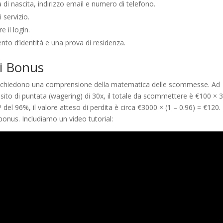
 di nascita, indirizzo email e numero di telefono.
 servizio.
 il login.
to d’identità e una prova di residenza.
ei Bonus
 richiedono una comprensione della matematica delle scommesse. Ad
sito di puntata (wagering) di 30x, il totale da scommettere è €100 × 
el 96%, il valore atteso di perdita è circa €3000 × (1 – 0.96) = €120.
 bonus. Includiamo un video tutorial: