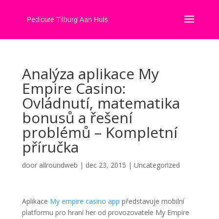
Analýza aplikace My
Empire Casino:
Ovládnutí, matematika
bonusů a řešení
problémů – Kompletní
příručka
door
allroundweb
|
dec 23, 2015
|
Uncategorized
Aplikace
My empire casino app
představuje mobilní
platformu pro hraní her od provozovatele My Empire