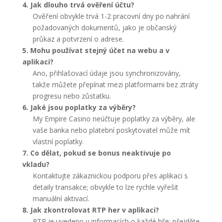
4. Jak dlouho trvá ověření účtu?
Ověření obvykle trvá 1-2 pracovní dny po nahrání
požadovaných dokumentů, jako je občanský
průkaz a potvrzení o adrese.
5. Mohu používat stejný účet na webu a v
aplikaci?
Ano, přihlašovací údaje jsou synchronizovány,
takže můžete přepínat mezi platformami bez ztráty
progresu nebo zůstatku.
6. Jaké jsou poplatky za výběry?
My Empire Casino neúčtuje poplatky za výběry, ale
vaše banka nebo platební poskytovatel může mít
vlastní poplatky.
7. Co dělat, pokud se bonus neaktivuje po
vkladu?
Kontaktujte zákaznickou podporu přes aplikaci s
detaily transakce; obvykle to lze rychle vyřešit
manuální aktivací.
8. Jak zkontrolovat RTP her v aplikaci?
RTP je uvedeno v informacích o každé hře; přejděte