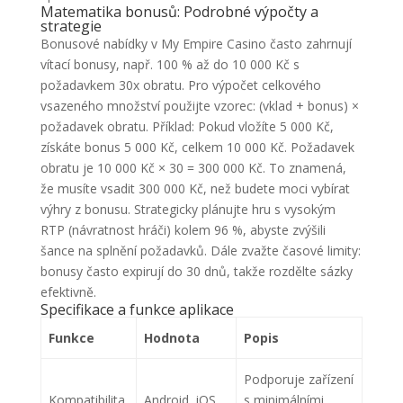
Matematika bonusů: Podrobné výpočty a
strategie
Bonusové nabídky v My Empire Casino často zahrnují
vítací bonusy, např. 100 % až do 10 000 Kč s
požadavkem 30x obratu. Pro výpočet celkového
vsazeného množství použijte vzorec: (vklad + bonus) ×
požadavek obratu. Příklad: Pokud vložíte 5 000 Kč,
získáte bonus 5 000 Kč, celkem 10 000 Kč. Požadavek
obratu je 10 000 Kč × 30 = 300 000 Kč. To znamená,
že musíte vsadit 300 000 Kč, než budete moci vybírat
výhry z bonusu. Strategicky plánujte hru s vysokým
RTP (návratnost hráči) kolem 96 %, abyste zvýšili
šance na splnění požadavků. Dále zvažte časové limity:
bonusy často expirují do 30 dnů, takže rozdělte sázky
efektivně.
Specifikace a funkce aplikace
Funkce
Hodnota
Popis
Podporuje zařízení
Kompatibilita
Android, iOS
s minimálními