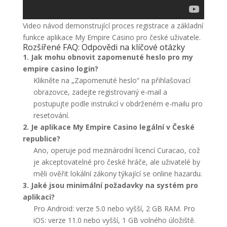
Video návod demonstrující proces registrace a základní
funkce aplikace My Empire Casino pro české uživatele.
Rozšířené FAQ: Odpovědi na klíčové otázky
1. Jak mohu obnovit zapomenuté heslo pro my
empire casino login?
Klikněte na „Zapomenuté heslo“ na přihlašovací
obrazovce, zadejte registrovaný e-mail a
postupujte podle instrukcí v obdrženém e-mailu pro
resetování.
2. Je aplikace My Empire Casino legální v České
republice?
Ano, operuje pod mezinárodní licencí Curacao, což
je akceptovatelné pro české hráče, ale uživatelé by
měli ověřit lokální zákony týkající se online hazardu.
3. Jaké jsou minimální požadavky na systém pro
aplikaci?
Pro Android: verze 5.0 nebo vyšší, 2 GB RAM. Pro
iOS: verze 11.0 nebo vyšší, 1 GB volného úložiště.