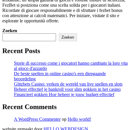
FezBet si posiziona come una scelta solida per i giocatori italiani.
Ricordate di giocare responsabilmente e di sfruttare i fezbet bonus
con attenzione ai calcoli matematici. Per iniziare, visitate il sito e
esplorate le opportunità offerte.
Zoeken
Zoeken
Recent Posts
Storie di successo come i giocatori hanno cambiato la loro vita
al gioco d'azzardo
De beste spellen in online casino's een diepgaande
beoordeling
Glitzbets Casino: verken de wereld van live spellen en slots
Beheer effectief je bankroll voor slim gokken in het casino
Financieel gokken Hoe beheer je jouw budget effectief
Recent Comments
A WordPress Commenter
op
Hello world!
website gemaakt door
HELLO WEBDESIGN.