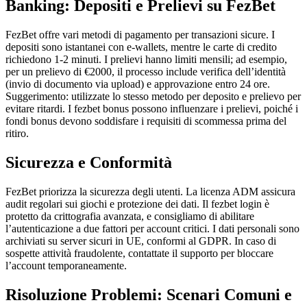
Banking: Depositi e Prelievi su FezBet
FezBet offre vari metodi di pagamento per transazioni sicure. I
depositi sono istantanei con e-wallets, mentre le carte di credito
richiedono 1-2 minuti. I prelievi hanno limiti mensili; ad esempio,
per un prelievo di €2000, il processo include verifica dell’identità
(invio di documento via upload) e approvazione entro 24 ore.
Suggerimento: utilizzate lo stesso metodo per deposito e prelievo per
evitare ritardi. I fezbet bonus possono influenzare i prelievi, poiché i
fondi bonus devono soddisfare i requisiti di scommessa prima del
ritiro.
Sicurezza e Conformità
FezBet priorizza la sicurezza degli utenti. La licenza ADM assicura
audit regolari sui giochi e protezione dei dati. Il fezbet login è
protetto da crittografia avanzata, e consigliamo di abilitare
l’autenticazione a due fattori per account critici. I dati personali sono
archiviati su server sicuri in UE, conformi al GDPR. In caso di
sospette attività fraudolente, contattate il supporto per bloccare
l’account temporaneamente.
Risoluzione Problemi: Scenari Comuni e