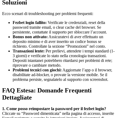
Soluzioni
Ecco scenari di troubleshooting per problemi frequenti:
Fezbet login fallito:
Verificate le credenziali, reset della
password tramite email, o clear cache del browser. Se
persistente, contattate il supporto per sbloccare l’account.
Bonus non attivato:
Assicuratevi di aver effettuato un
deposito minimo e di aver inserito un codice bonus se
richiesto. Controllate la sezione “Promozioni” nel conto.
Transazioni lente:
Per prelievi, attendete i tempi standard (1-
3 giorni) e verificate lo stato nella cronologia transazioni.
Depositi istantanei potrebbero ritardarsi per problemi di rete;
riprovare o cambiare metodo.
Problemi tecnici con giochi:
Aggiornate l’app o il browser,
disabilitate ad-blocker, o provate la versione mobile. Se il
problema persiste, segnalatelo al supporto con screenshot.
FAQ Estesa: Domande Frequenti
Dettagliate
1. Come posso reimpostare la password per il fezbet login?
Cliccate su “Password dimenticata” nella pagina di accesso, inserite