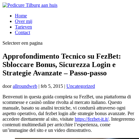
Home
Over mij
Tarieven
Contact
Selecteer een pagina
Approfondimento Tecnico su FezBet:
Sbloccare Bonus, Sicurezza Login e
Strategie Avanzate – Passo-passo
door
allroundweb
|
feb 5, 2015
|
Uncategorized
Benvenuti in questa guida completa su FezBet, una piattaforma di
scommesse e casinò online rivolta al mercato italiano. Questo
manuale, basato su analisi tecniche, vi condurrà attraverso ogni
aspetto operativo, dal fezbet login alle strategie bonus avanzate. Per
accedere direttamente al sito, visitate
https://fezbet-it.it/
. Integreremo
contenuti multimediali per arricchire l’esperienza, come
un’immagine del sito e un video dimostrativo.