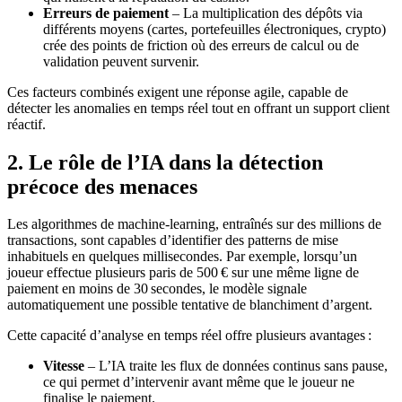
Erreurs de paiement
– La multiplication des dépôts via
différents moyens (cartes, portefeuilles électroniques, crypto)
crée des points de friction où des erreurs de calcul ou de
validation peuvent survenir.
Ces facteurs combinés exigent une réponse agile, capable de
détecter les anomalies en temps réel tout en offrant un support client
réactif.
2. Le rôle de l’IA dans la détection
précoce des menaces
Les algorithmes de machine‑learning, entraînés sur des millions de
transactions, sont capables d’identifier des patterns de mise
inhabituels en quelques millisecondes. Par exemple, lorsqu’un
joueur effectue plusieurs paris de 500 € sur une même ligne de
paiement en moins de 30 secondes, le modèle signale
automatiquement une possible tentative de blanchiment d’argent.
Cette capacité d’analyse en temps réel offre plusieurs avantages :
Vitesse
– L’IA traite les flux de données continus sans pause,
ce qui permet d’intervenir avant même que le joueur ne
finalise le paiement.