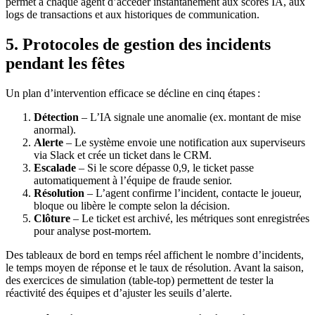
permet à chaque agent d’accéder instantanément aux scores IA, aux
logs de transactions et aux historiques de communication.
5. Protocoles de gestion des incidents
pendant les fêtes
Un plan d’intervention efficace se décline en cinq étapes :
Détection
– L’IA signale une anomalie (ex. montant de mise
anormal).
Alerte
– Le système envoie une notification aux superviseurs
via Slack et crée un ticket dans le CRM.
Escalade
– Si le score dépasse 0,9, le ticket passe
automatiquement à l’équipe de fraude senior.
Résolution
– L’agent confirme l’incident, contacte le joueur,
bloque ou libère le compte selon la décision.
Clôture
– Le ticket est archivé, les métriques sont enregistrées
pour analyse post‑mortem.
Des tableaux de bord en temps réel affichent le nombre d’incidents,
le temps moyen de réponse et le taux de résolution. Avant la saison,
des exercices de simulation (table‑top) permettent de tester la
réactivité des équipes et d’ajuster les seuils d’alerte.