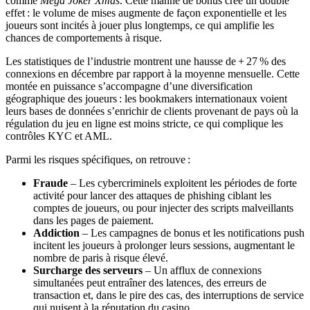
comme
Mega Joker Xmas
. Cette manne de bonus crée un double
effet : le volume de mises augmente de façon exponentielle et les
joueurs sont incités à jouer plus longtemps, ce qui amplifie les
chances de comportements à risque.
Les statistiques de l’industrie montrent une hausse de + 27 % des
connexions en décembre par rapport à la moyenne mensuelle. Cette
montée en puissance s’accompagne d’une diversification
géographique des joueurs : les bookmakers internationaux voient
leurs bases de données s’enrichir de clients provenant de pays où la
régulation du jeu en ligne est moins stricte, ce qui complique les
contrôles KYC et AML.
Parmi les risques spécifiques, on retrouve :
Fraude
– Les cybercriminels exploitent les périodes de forte
activité pour lancer des attaques de phishing ciblant les
comptes de joueurs, ou pour injecter des scripts malveillants
dans les pages de paiement.
Addiction
– Les campagnes de bonus et les notifications push
incitent les joueurs à prolonger leurs sessions, augmentant le
nombre de paris à risque élevé.
Surcharge des serveurs
– Un afflux de connexions
simultanées peut entraîner des latences, des erreurs de
transaction et, dans le pire des cas, des interruptions de service
qui nuisent à la réputation du casino.