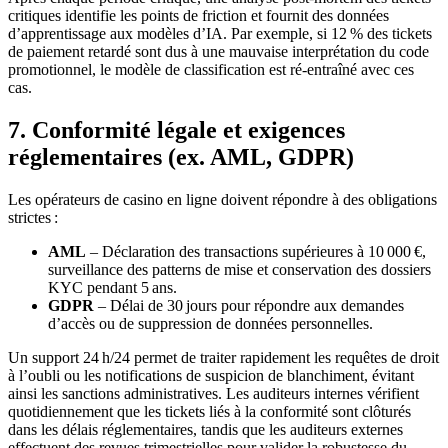
critiques identifie les points de friction et fournit des données
d’apprentissage aux modèles d’IA. Par exemple, si 12 % des tickets
de paiement retardé sont dus à une mauvaise interprétation du code
promotionnel, le modèle de classification est ré‑entraîné avec ces
cas.
7. Conformité légale et exigences
réglementaires (ex. AML, GDPR)
Les opérateurs de casino en ligne doivent répondre à des obligations
strictes :
AML
– Déclaration des transactions supérieures à 10 000 €,
surveillance des patterns de mise et conservation des dossiers
KYC pendant 5 ans.
GDPR
– Délai de 30 jours pour répondre aux demandes
d’accès ou de suppression de données personnelles.
Un support 24 h/24 permet de traiter rapidement les requêtes de droit
à l’oubli ou les notifications de suspicion de blanchiment, évitant
ainsi les sanctions administratives. Les auditeurs internes vérifient
quotidiennement que les tickets liés à la conformité sont clôturés
dans les délais réglementaires, tandis que les auditeurs externes
effectuent des revues trimestrielles pour valider la robustesse du