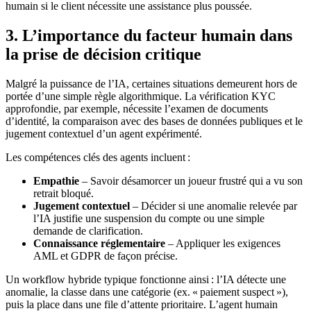
humain si le client nécessite une assistance plus poussée.
3. L’importance du facteur humain dans
la prise de décision critique
Malgré la puissance de l’IA, certaines situations demeurent hors de
portée d’une simple règle algorithmique. La vérification KYC
approfondie, par exemple, nécessite l’examen de documents
d’identité, la comparaison avec des bases de données publiques et le
jugement contextuel d’un agent expérimenté.
Les compétences clés des agents incluent :
Empathie
– Savoir désamorcer un joueur frustré qui a vu son
retrait bloqué.
Jugement contextuel
– Décider si une anomalie relevée par
l’IA justifie une suspension du compte ou une simple
demande de clarification.
Connaissance réglementaire
– Appliquer les exigences
AML et GDPR de façon précise.
Un workflow hybride typique fonctionne ainsi : l’IA détecte une
anomalie, la classe dans une catégorie (ex. « paiement suspect »),
puis la place dans une file d’attente prioritaire. L’agent humain