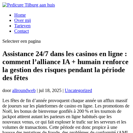
Home
Over mij
Tarieven
Contact
Selecteer een pagina
Assistance 24/7 dans les casinos en ligne :
comment l’alliance IA + humain renforce
la gestion des risques pendant la période
des fêtes
door
allroundweb
|
jul 18, 2025
|
Uncategorized
Les fêtes de fin d’année provoquent chaque année un afflux massif
de joueurs sur les plateformes de casino en ligne. Les promotions de
Noël, les bonus de bienvenue gonflés à 200 % et les tournois de
jackpot attirent autant les parieurs en ligne habitués que les
nouveaux venus, ce qui fait exploser le trafic sur les serveurs et les
volumes de transactions. Cette période est donc propice à une
hausse des tentatives de fraude, des problèmes de conformité (AML,