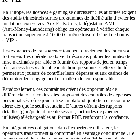
En Europe, les licences e‑gaming se durcissent : les autorités exigent
des audits trimestriels sur les programmes de fidélité afin d’éviter les
incitations excessives. Aux États‑Unis, la législation AML
(Anti‑Money‑Laundering) oblige les opérateurs à vérifier chaque
transaction supérieure à 10 000 €, même lorsqu’il s’agit de bonus
« VIP ».
Les exigences de transparence touchent directement les joueurs à
fort enjeu. Les opérateurs doivent désormais publier les limites de
mise maximales par table et fournir des rapports de jeu en temps
réel, accessibles via le tableau de bord personnel. Cette visibilité
permet aux joueurs de contrôler leurs dépenses et aux casinos de
démontrer leur engagement en matière de jeu responsable.
Paradoxalement, ces contraintes créent des opportunités de
différenciation. Certains sites proposent des contrôles de dépenses
personnalisés, où le joueur fixe un plafond quotidien et reçoit une
alerte dès que le seuil est atteint. D’autres offrent des rapports
détaillés (gain/perte, durée de session, méthodes de paiement
utilisées) téléchargeables au format PDF, renforçant la confiance.
En intégrant ces obligations dans l’expérience utilisateur, les
opérateurs transforment la conformité en avantage concurrentiel. Le
joueur perçoit le casino comme un partenaire fiable, capable de