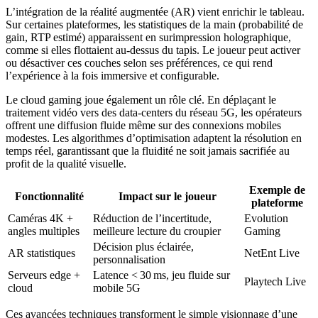
L’intégration de la réalité augmentée (AR) vient enrichir le tableau.
Sur certaines plateformes, les statistiques de la main (probabilité de
gain, RTP estimé) apparaissent en surimpression holographique,
comme si elles flottaient au-dessus du tapis. Le joueur peut activer
ou désactiver ces couches selon ses préférences, ce qui rend
l’expérience à la fois immersive et configurable.
Le cloud gaming joue également un rôle clé. En déplaçant le
traitement vidéo vers des data‑centers du réseau 5G, les opérateurs
offrent une diffusion fluide même sur des connexions mobiles
modestes. Les algorithmes d’optimisation adaptent la résolution en
temps réel, garantissant que la fluidité ne soit jamais sacrifiée au
profit de la qualité visuelle.
Exemple de
Fonctionnalité
Impact sur le joueur
plateforme
Caméras 4K +
Réduction de l’incertitude,
Evolution
angles multiples
meilleure lecture du croupier
Gaming
Décision plus éclairée,
AR statistiques
NetEnt Live
personnalisation
Serveurs edge +
Latence < 30 ms, jeu fluide sur
Playtech Live
cloud
mobile 5G
Ces avancées techniques transforment le simple visionnage d’une