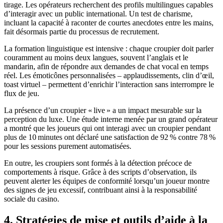
tirage. Les opérateurs recherchent des profils multilingues capables
d’interagir avec un public international. Un test de charisme,
incluant la capacité à raconter de courtes anecdotes entre les mains,
fait désormais partie du processus de recrutement.
La formation linguistique est intensive : chaque croupier doit parler
couramment au moins deux langues, souvent l’anglais et le
mandarin, afin de répondre aux demandes de chat vocal en temps
réel. Les émoticônes personnalisées – applaudissements, clin d’œil,
toast virtuel – permettent d’enrichir l’interaction sans interrompre le
flux de jeu.
La présence d’un croupier « live » a un impact mesurable sur la
perception du luxe. Une étude interne menée par un grand opérateur
a montré que les joueurs qui ont interagi avec un croupier pendant
plus de 10 minutes ont déclaré une satisfaction de 92 % contre 78 %
pour les sessions purement automatisées.
En outre, les croupiers sont formés à la détection précoce de
comportements à risque. Grâce à des scripts d’observation, ils
peuvent alerter les équipes de conformité lorsqu’un joueur montre
des signes de jeu excessif, contribuant ainsi à la responsabilité
sociale du casino.
4. Stratégies de mise et outils d’aide à la