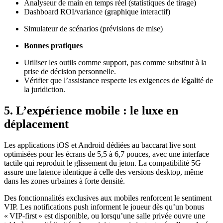
Analyseur de main en temps réel (statistiques de tirage)
Dashboard ROI/variance (graphique interactif)
Simulateur de scénarios (prévisions de mise)
Bonnes pratiques
Utiliser les outils comme support, pas comme substitut à la
prise de décision personnelle.
Vérifier que l’assistance respecte les exigences de légalité de
la juridiction.
5. L’expérience mobile : le luxe en
déplacement
Les applications iOS et Android dédiées au baccarat live sont
optimisées pour les écrans de 5,5 à 6,7 pouces, avec une interface
tactile qui reproduit le glissement du jeton. La compatibilité 5G
assure une latence identique à celle des versions desktop, même
dans les zones urbaines à forte densité.
Des fonctionnalités exclusives aux mobiles renforcent le sentiment
VIP. Les notifications push informent le joueur dès qu’un bonus
« VIP‑first » est disponible, ou lorsqu’une salle privée ouvre une