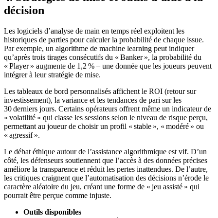
décision
Les logiciels d’analyse de main en temps réel exploitent les
historiques de parties pour calculer la probabilité de chaque issue.
Par exemple, un algorithme de machine learning peut indiquer
qu’après trois tirages consécutifs du « Banker », la probabilité du
« Player » augmente de 1,2 % – une donnée que les joueurs peuvent
intégrer à leur stratégie de mise.
Les tableaux de bord personnalisés affichent le ROI (retour sur
investissement), la variance et les tendances de pari sur les
30 derniers jours. Certains opérateurs offrent même un indicateur de
« volatilité » qui classe les sessions selon le niveau de risque perçu,
permettant au joueur de choisir un profil « stable », « modéré » ou
« agressif ».
Le débat éthique autour de l’assistance algorithmique est vif. D’un
côté, les défenseurs soutiennent que l’accès à des données précises
améliore la transparence et réduit les pertes inattendues. De l’autre,
les critiques craignent que l’automatisation des décisions n’érode le
caractère aléatoire du jeu, créant une forme de « jeu assisté » qui
pourrait être perçue comme injuste.
Outils disponibles