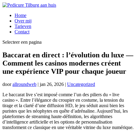
Home
Over mij
Tarieven
Contact
Selecteer een pagina
Baccarat en direct : l’évolution du luxe —
Comment les casinos modernes créent
une expérience VIP pour chaque joueur
door
allroundweb
|
jan 26, 2026
|
Uncategorized
Le baccarat live s’est imposé comme l’un des piliers du « live
casino ». Entre l’élégance du croupier en costume, la tension du
tirage et la clarté d’une diffusion HD, le jeu séduit aussi bien les
puristes que les néophytes en quête d’adrénaline. Aujourd’hui, les
plateformes de streaming haute‑définition, les algorithmes
d’intelligence artificielle et les options de personnalisation
transforment ce classique en une véritable vitrine du luxe numérique.