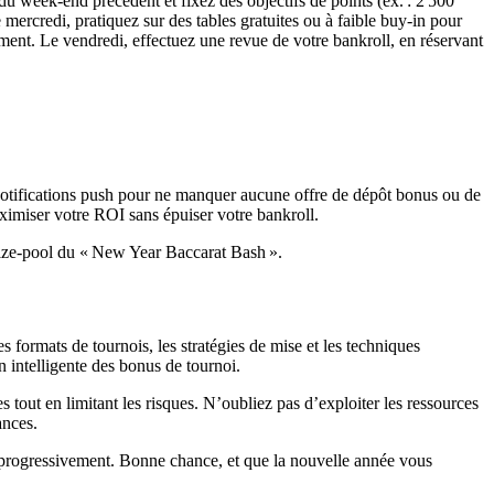
u week‑end précédent et fixez des objectifs de points (ex. : 2 500
 mercredi, pratiquez sur des tables gratuites ou à faible buy‑in pour
sement. Le vendredi, effectuez une revue de votre bankroll, en réservant
 notifications push pour ne manquer aucune offre de dépôt bonus ou de
aximiser votre ROI sans épuiser votre bankroll.
 prize‑pool du « New Year Baccarat Bash ».
s formats de tournois, les stratégies de mise et les techniques
n intelligente des bonus de tournoi.
tout en limitant les risques. N’oubliez pas d’exploiter les ressources
ances.
e progressivement. Bonne chance, et que la nouvelle année vous