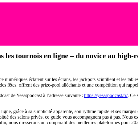
 les tournois en ligne – du novice au high‑r
ce numériques éclatent sur les écrans, les jackpots scintillent et les ta
es fêtes, offrent des prize‑pool alléchants et une compétition qui rappel
odcast de Yessspodcast à l’adresse suivante :
https://yessspodcast.fr/
. Ce 
en ligne, grâce à sa simplicité apparente, son rythme rapide et ses marges
 habitué des salons privés, ce guide vous accompagnera pas à pas. Nous e
 Enfin, nous dresserons un comparatif des meilleures plateformes pour 2