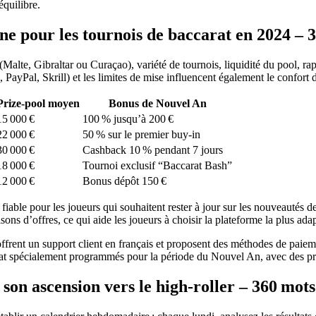
équilibre.
gne pour les tournois de baccarat en 2024 – 
 (Malte, Gibraltar ou Curaçao), variété de tournois, liquidité du pool, rap
PayPal, Skrill) et les limites de mise influencent également le confort 
Prize‑pool moyen
Bonus de Nouvel An
15 000 €
100 % jusqu’à 200 €
22 000 €
50 % sur le premier buy‑in
30 000 €
Cashback 10 % pendant 7 jours
18 000 €
Tournoi exclusif “Baccarat Bash”
12 000 €
Bonus dépôt 150 €
ble pour les joueurs qui souhaitent rester à jour sur les nouveautés des
ns d’offres, ce qui aide les joueurs à choisir la plateforme la plus adapt
os, offrent un support client en français et proposent des méthodes de p
rat spécialement programmés pour la période du Nouvel An, avec des pri
son ascension vers le high‑roller – 360 mots