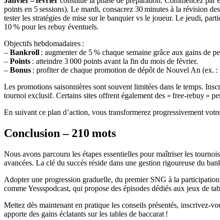
Janvier – février
constitue la phase de préparation. Commencez par éta
points en 5 sessions). Le mardi, consacrez 30 minutes à la révision des
tester les stratégies de mise sur le banquier vs le joueur. Le jeudi, p
10 % pour les rebuy éventuels.
Objectifs hebdomadaires :
–
Bankroll
: augmenter de 5 % chaque semaine grâce aux gains de peti
–
Points
: atteindre 3 000 points avant la fin du mois de février.
–
Bonus
: profiter de chaque promotion de dépôt de Nouvel An (ex. : 1
Les promotions saisonnières sont souvent limitées dans le temps. Insc
tournoi exclusif. Certains sites offrent également des « free‑rebuy » p
En suivant ce plan d’action, vous transformerez progressivement votre 
Conclusion – 210 mots
Nous avons parcouru les étapes essentielles pour maîtriser les tournois 
avancées. La clé du succès réside dans une gestion rigoureuse du bankro
Adopter une progression graduelle, du premier SNG à la participation a
comme Yessspodcast, qui propose des épisodes dédiés aux jeux de table 
Mettez dès maintenant en pratique les conseils présentés, inscrivez‑v
apporte des gains éclatants sur les tables de baccarat !