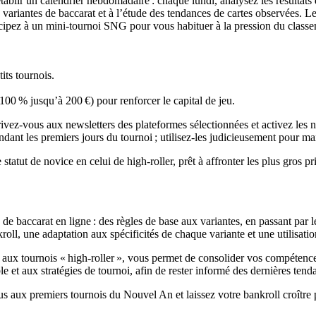
blir un calendrier hebdomadaire : chaque lundi, analysez les résultats d
 variantes de baccarat et à l’étude des tendances de cartes observées. Le
articipez à un mini‑tournoi SNG pour vous habituer à la pression du clas
ts tournois.
00 % jusqu’à 200 €) pour renforcer le capital de jeu.
rivez‑vous aux newsletters des plateformes sélectionnées et activez les
endant les premiers jours du tournoi ; utilisez‑les judicieusement pour m
statut de novice en celui de high‑roller, prêt à affronter les plus gros
de baccarat en ligne : des règles de base aux variantes, en passant par le
ll, une adaptation aux spécificités de chaque variante et une utilisatio
ux tournois « high‑roller », vous permet de consolider vos compétences 
et aux stratégies de tournoi, afin de rester informé des dernières tend
ous aux premiers tournois du Nouvel An et laissez votre bankroll croîtr