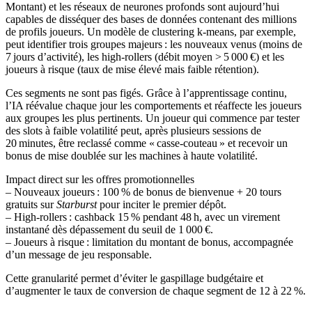
Montant) et les réseaux de neurones profonds sont aujourd’hui
capables de disséquer des bases de données contenant des millions
de profils joueurs. Un modèle de clustering k‑means, par exemple,
peut identifier trois groupes majeurs : les nouveaux venus (moins de
7 jours d’activité), les high‑rollers (débit moyen > 5 000 €) et les
joueurs à risque (taux de mise élevé mais faible rétention).
Ces segments ne sont pas figés. Grâce à l’apprentissage continu,
l’IA réévalue chaque jour les comportements et réaffecte les joueurs
aux groupes les plus pertinents. Un joueur qui commence par tester
des slots à faible volatilité peut, après plusieurs sessions de
20 minutes, être reclassé comme « casse‑couteau » et recevoir un
bonus de mise doublée sur les machines à haute volatilité.
Impact direct sur les offres promotionnelles
– Nouveaux joueurs : 100 % de bonus de bienvenue + 20 tours
gratuits sur
Starburst
pour inciter le premier dépôt.
– High‑rollers : cashback 15 % pendant 48 h, avec un virement
instantané dès dépassement du seuil de 1 000 €.
– Joueurs à risque : limitation du montant de bonus, accompagnée
d’un message de jeu responsable.
Cette granularité permet d’éviter le gaspillage budgétaire et
d’augmenter le taux de conversion de chaque segment de 12 à 22 %.