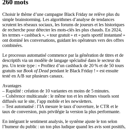
260 mots
Choisir le thème d’une campagne Black Friday ne relève plus du
simple brainstorming. Les algorithmes d’analyse de tendances
scrutent les réseaux sociaux, les forums de joueurs et les historiques
de recherche pour détecter les mots‑clés les plus chauds. En 2024,
les termes « cashback », « tour gratuit » et « paris sportif instantané »
ont dominé les conversations, guidant les opérateurs vers des offres
combinées.
Le processus automatisé commence par la génération de titres et de
descriptifs via un modèle de langage spécialisé dans le secteur du
jeu. Un texte type : « Profitez d’un cashback de 20 % et de 50 tours
gratuits sur
Book of Dead
pendant le Black Friday ! » est ensuite
testé en A/B sur plusieurs canaux.
Avantages
– Rapidité : création de 10 variantes en moins de 5 minutes.
– Cohérence multicanale : le même ton et les mêmes visuels sont
diffusés sur le site, l’app mobile et les newsletters.
– Test automatisé : l’IA mesure le taux d’ouverture, le CTR et le
taux de conversion, puis privilégie la version la plus performante.
En intégrant le sentiment analysis, le système ajuste le ton selon
l’humeur du public : un ton plus ludique quand les avis sont positifs,