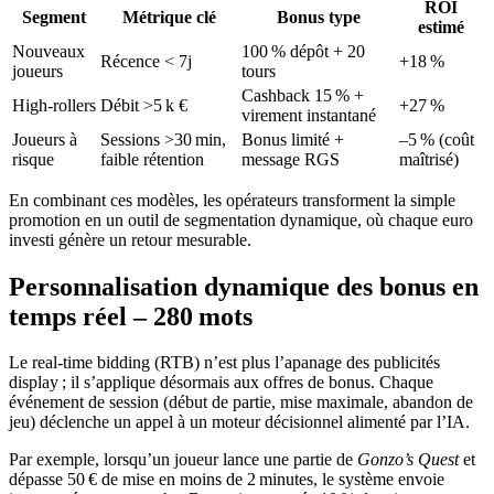
ROI
Segment
Métrique clé
Bonus type
estimé
Nouveaux
100 % dépôt + 20
Récence < 7j
+18 %
joueurs
tours
Cashback 15 % +
High‑rollers
Débit >5 k €
+27 %
virement instantané
Joueurs à
Sessions >30 min,
Bonus limité +
–5 % (coût
risque
faible rétention
message RGS
maîtrisé)
En combinant ces modèles, les opérateurs transforment la simple
promotion en un outil de segmentation dynamique, où chaque euro
investi génère un retour mesurable.
Personnalisation dynamique des bonus en
temps réel – 280 mots
Le real‑time bidding (RTB) n’est plus l’apanage des publicités
display ; il s’applique désormais aux offres de bonus. Chaque
événement de session (début de partie, mise maximale, abandon de
jeu) déclenche un appel à un moteur décisionnel alimenté par l’IA.
Par exemple, lorsqu’un joueur lance une partie de
Gonzo’s Quest
et
dépasse 50 € de mise en moins de 2 minutes, le système envoie