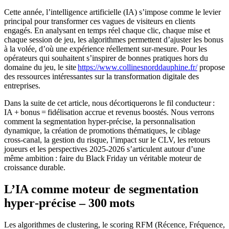
Cette année, l’intelligence artificielle (IA) s’impose comme le levier
principal pour transformer ces vagues de visiteurs en clients
engagés. En analysant en temps réel chaque clic, chaque mise et
chaque session de jeu, les algorithmes permettent d’ajuster les bonus
à la volée, d’où une expérience réellement sur‑mesure. Pour les
opérateurs qui souhaitent s’inspirer de bonnes pratiques hors du
domaine du jeu, le site
https://www.collinesnorddauphine.fr/
propose
des ressources intéressantes sur la transformation digitale des
entreprises.
Dans la suite de cet article, nous décortiquerons le fil conducteur :
IA + bonus = fidélisation accrue et revenus boostés. Nous verrons
comment la segmentation hyper‑précise, la personnalisation
dynamique, la création de promotions thématiques, le ciblage
cross‑canal, la gestion du risque, l’impact sur le CLV, les retours
joueurs et les perspectives 2025‑2026 s’articulent autour d’une
même ambition : faire du Black Friday un véritable moteur de
croissance durable.
L’IA comme moteur de segmentation
hyper‑précise – 300 mots
Les algorithmes de clustering, le scoring RFM (Récence, Fréquence,