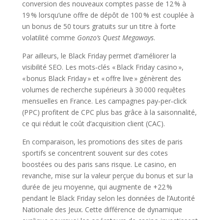
conversion des nouveaux comptes passe de 12 % à
19 % lorsqu’une offre de dépôt de 100 % est couplée à
un bonus de 50 tours gratuits sur un titre à forte
volatilité comme
Gonzo’s Quest Megaways
.
Par ailleurs, le Black Friday permet d’améliorer la
visibilité SEO. Les mots‑clés « Black Friday casino »,
« bonus Black Friday » et « offre live » génèrent des
volumes de recherche supérieurs à 30 000 requêtes
mensuelles en France. Les campagnes pay‑per‑click
(PPC) profitent de CPC plus bas grâce à la saisonnalité,
ce qui réduit le coût d’acquisition client (CAC).
En comparaison, les promotions des sites de paris
sportifs se concentrent souvent sur des cotes
boostées ou des paris sans risque. Le casino, en
revanche, mise sur la valeur perçue du bonus et sur la
durée de jeu moyenne, qui augmente de +22 %
pendant le Black Friday selon les données de l’Autorité
Nationale des Jeux. Cette différence de dynamique