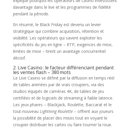
explique pourquoi les opérateurs de casino investissent
davantage dans le live et les programmes de fidélité
pendant la période.
En résumé, le Black Friday est devenu un levier
stratégique qui combine acquisition, rétention et
visibilité. Les opérateurs qui savent exploiter les
spécificités du jeu en ligne – RTP, exigences de mise,
limites de mise – tirent un avantage concurrentiel
décisif.
2. Live Casino : le facteur différenciant pendant
les ventes flash – 380 mots
Le Live Casino se définit par la diffusion en temps réel
de tables animées par de vrais croupiers, via des
studios équipés de caméras 4K, de tables de jeu
certifiées et de logiciels de streaming à faible latence.
Les jeux phares – Blackjack, Roulette, Baccarat et le
tout‑nouveau
Lightning Roulette
– offrent aux joueurs
la possibilité de placer des mises tout en voyant le
croupier distribuer les cartes ou faire tourner la roue.