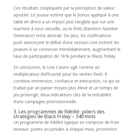
Ces résultats s’expliquent par la perception de valeur
ajoutée. Le joueur estime que le bonus appliqué à une
table en direct a un impact plus tangible que sur une
machine à sous virtuelle, où le RNG (Random Number
Generator) reste abstrait. De plus, les notifications
push annonçant le début d’une session Live incitent les
joueurs à se connecter immédiatement, augmentant le
taux de participation de 18 % pendant le Black Friday.
En conclusion, le Live Casino agit comme un
multiplicateur d’efficacité pour les ventes flash. Il
combine immersion, confiance et interaction, ce qui se
traduit par un panier moyen plus élevé et un temps de
jeu prolongé, deux indicateurs clés de la rentabilité
d’une campagne promotionnelle.
3. Les programmes de fidélité : piliers des
stratégies de Black Friday – 340 mots
Un programme de fidélité typique se compose de trois
niveaux : points accumulés à chaque mise, promotion