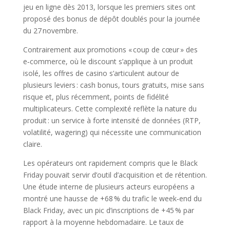
jeu en ligne dès 2013, lorsque les premiers sites ont
proposé des bonus de dépôt doublés pour la journée
du 27 novembre.
Contrairement aux promotions « coup de cœur » des
e‑commerce, où le discount s’applique à un produit
isolé, les offres de casino s’articulent autour de
plusieurs leviers : cash bonus, tours gratuits, mise sans
risque et, plus récemment, points de fidélité
multiplicateurs. Cette complexité reflète la nature du
produit : un service à forte intensité de données (RTP,
volatilité, wagering) qui nécessite une communication
claire.
Les opérateurs ont rapidement compris que le Black
Friday pouvait servir d’outil d’acquisition et de rétention.
Une étude interne de plusieurs acteurs européens a
montré une hausse de +68 % du trafic le week‑end du
Black Friday, avec un pic d’inscriptions de +45 % par
rapport à la moyenne hebdomadaire. Le taux de