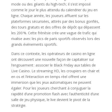
mode ou des géants du high‑tech ; il s’est imposé
comme le jour le plus attendu du calendrier du jeu en
ligne. Chaque année, les joueurs affluent sur les
plateformes sécurisées, attirés par des bonus gonflés,
des tours gratuits et des offres de dépôt qui dépassent
les 200 %. Cette frénésie crée une vague de trafic qui
rivalise avec les pics de paris sportifs observés lors des
grands événements sportifs.
Dans ce contexte, les opérateurs de casino en ligne
ont découvert une nouvelle façon de capitaliser sur
l’engouement : associer le Black Friday aux tables de
Live Casino. Le streaming HD, les croupiers en chair et
en os et l’interaction en temps réel offrent une
immersion que les jeux automatiques ne peuvent
égaler. Pour les joueurs cherchant à conjuguer la
rapidité d’une promotion flash avec l’authenticité d’une
salle de jeu physique, le live devient le pivot de la
stratégie.