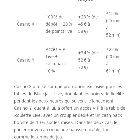
+15 %
100 % de
+28 % (de
(45 min
Casino X
dépôt + 20 %
45 € à
à
de points live
58 €)
52 min)
Accès VIP
+22 %
+34 % (de
Live +
(50 min
Casino Y
52 € à
cash‑back
à
70 €)
10 %
61 min)
Casino X a misé sur une promotion exclusive pour les
tables de Blackjack Live, doublant les points de fidélité
pendant les deux heures qui suivent le lancement.
Casino Y, quant à lui, a offert un accès VIP à la table de
Roulette Live, avec un croupier dédié et un cash‑back
boosté de 10 % sur les mises. Dans les deux cas, le
panier moyen a connu une hausse notable, tout
comme le temps de jeu.