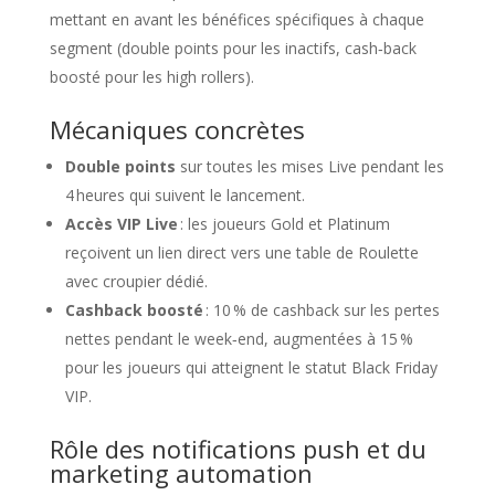
mettant en avant les bénéfices spécifiques à chaque
segment (double points pour les inactifs, cash‑back
boosté pour les high rollers).
Mécaniques concrètes
Double points
sur toutes les mises Live pendant les
4 heures qui suivent le lancement.
Accès VIP Live
: les joueurs Gold et Platinum
reçoivent un lien direct vers une table de Roulette
avec croupier dédié.
Cashback boosté
: 10 % de cashback sur les pertes
nettes pendant le week‑end, augmentées à 15 %
pour les joueurs qui atteignent le statut Black Friday
VIP.
Rôle des notifications push et du
marketing automation