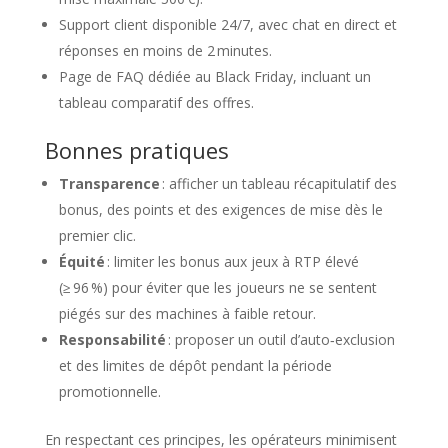
Support client disponible 24/7, avec chat en direct et
réponses en moins de 2 minutes.
Page de FAQ dédiée au Black Friday, incluant un
tableau comparatif des offres.
Bonnes pratiques
Transparence
: afficher un tableau récapitulatif des
bonus, des points et des exigences de mise dès le
premier clic.
Équité
: limiter les bonus aux jeux à RTP élevé
(≥ 96 %) pour éviter que les joueurs ne se sentent
piégés sur des machines à faible retour.
Responsabilité
: proposer un outil d’auto‑exclusion
et des limites de dépôt pendant la période
promotionnelle.
En respectant ces principes, les opérateurs minimisent