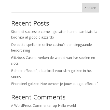
Zoeken
Recent Posts
Storie di successo come i giocatori hanno cambiato la
loro vita al gioco d'azzardo
De beste spellen in online casino's een diepgaande
beoordeling
Glitzbets Casino: verken de wereld van live spellen en
slots
Beheer effectief je bankroll voor slim gokken in het
casino
Financieel gokken Hoe beheer je jouw budget effectief
Recent Comments
A WordPress Commenter
op
Hello world!