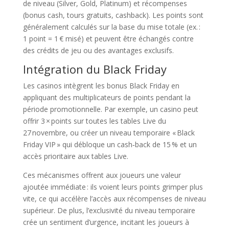
de niveau (Silver, Gold, Platinum) et récompenses
(bonus cash, tours gratuits, cashback). Les points sont
généralement calculés sur la base du mise totale (ex. :
1 point = 1 € misé) et peuvent être échangés contre
des crédits de jeu ou des avantages exclusifs.
Intégration du Black Friday
Les casinos intègrent les bonus Black Friday en
appliquant des multiplicateurs de points pendant la
période promotionnelle. Par exemple, un casino peut
offrir 3 × points sur toutes les tables Live du
27 novembre, ou créer un niveau temporaire « Black
Friday VIP » qui débloque un cash‑back de 15 % et un
accès prioritaire aux tables Live.
Ces mécanismes offrent aux joueurs une valeur
ajoutée immédiate : ils voient leurs points grimper plus
vite, ce qui accélère l’accès aux récompenses de niveau
supérieur. De plus, l’exclusivité du niveau temporaire
crée un sentiment d’urgence, incitant les joueurs à