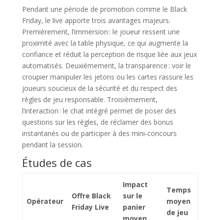
Pendant une période de promotion comme le Black
Friday, le live apporte trois avantages majeurs.
Premièrement, l’immersion : le joueur ressent une
proximité avec la table physique, ce qui augmente la
confiance et réduit la perception de risque liée aux jeux
automatisés. Deuxièmement, la transparence : voir le
croupier manipuler les jetons ou les cartes rassure les
joueurs soucieux de la sécurité et du respect des
règles de jeu responsable. Troisièmement,
l’interaction : le chat intégré permet de poser des
questions sur les règles, de réclamer des bonus
instantanés ou de participer à des mini‑concours
pendant la session.
Études de cas
Impact
Temps
Offre Black
sur le
Opérateur
moyen
Friday Live
panier
de jeu
moyen