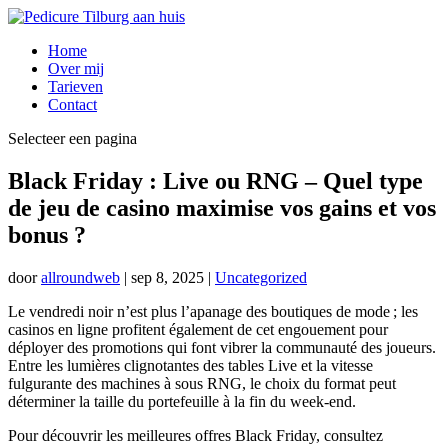
Home
Over mij
Tarieven
Contact
Selecteer een pagina
Black Friday : Live ou RNG – Quel type
de jeu de casino maximise vos gains et vos
bonus ?
door
allroundweb
|
sep 8, 2025
|
Uncategorized
Le vendredi noir n’est plus l’apanage des boutiques de mode ; les
casinos en ligne profitent également de cet engouement pour
déployer des promotions qui font vibrer la communauté des joueurs.
Entre les lumières clignotantes des tables Live et la vitesse
fulgurante des machines à sous RNG, le choix du format peut
déterminer la taille du portefeuille à la fin du week‑end.
Pour découvrir les meilleures offres Black Friday, consultez