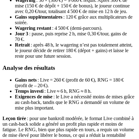
Wagering
: 30 × (300 €) = 9 000 € requis. Après 300 € de
mise (150 € de dépôt + 150 € de bonus), le joueur continue
avec 0,20 €/tour, totalisant 4 500 € de mise en 12 h de jeu.
Gains supplémentaires
: 120 € grâce aux multiplicateurs de
soirée.
Wagering restant
: 4 500 € (demi‑parcours).
Jour 3
: pause, puis reprise 2 h, mise 0,30 €/tour, gains de
70 €.
Retrait
: après 48 h, le wagering n’est pas totalement atteint,
le joueur décide de retirer 180 € (dépot + gains) et laisse le
reste pour une future session.
Analyse des résultats
Gains nets
: Live = 260 € (profit de 60 €), RNG = 180 €
(profit de – 20 €).
Temps investi
: Live ≈ 6 h, RNG ≈ 8 h.
Exigences de mise
: le Live a nécessité moins de mises grâce
au cash‑back, tandis que le RNG a demandé un volume de
mise plus important.
Leçon tirée
: pour une bankroll modérée, le format Live combiné à
un cash‑back solide a généré un profit plus rapide et moins de
fatigue. Le RNG, bien que plus rapide en tours, a requis un volume
de mise élevé pour libérer le bonus, ce qui a réduit la rentabilité