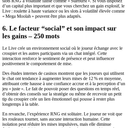
slots RNG à volatilité faible comme « Starburst ». Si vous disposez
d’un capital plus important et que vous cherchez un gain explosif, le
Live : roulette à haute variance ou les slots à volatilité élevée comme
« Mega Moolah » peuvent être plus adaptés.
6. Le facteur “social” et son impact sur
les gains – 250 mots
Le Live crée un environnement social où le joueur échange avec le
croupier et les autres participants via un chat intégré. Cette
interaction renforce le sentiment de présence et peut influencer
positivement le comportement de mise.
Des études internes de casinos montrent que les joueurs qui utilisent
le chat ont tendance à augmenter leurs mises de 12 % en moyenne,
attribuant cette hausse à une confiance accrue et à la perception d’un
jeu « juste ». Le fait de pouvoir poser des questions en temps réel,
d’obtenir des conseils sur la stratégie ou même de recevoir un petit
tip du croupier crée un lien émotionnel qui pousse à rester plus
longtemps à la table.
En revanche, l’expérience RNG est solitaire. Le joueur ne voit que
les rouleaux tourner, sans aucune interaction humaine. Cette
isolation peut réduire les mises impulsives, mais elle diminue