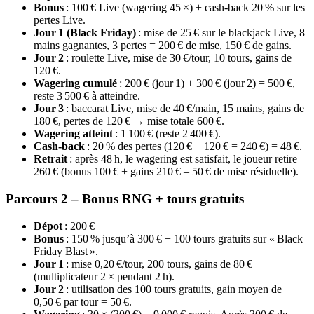
Bonus
: 100 € Live (wagering 45 ×) + cash‑back 20 % sur les
pertes Live.
Jour 1 (Black Friday)
: mise de 25 € sur le blackjack Live, 8
mains gagnantes, 3 pertes = 200 € de mise, 150 € de gains.
Jour 2
: roulette Live, mise de 30 €/tour, 10 tours, gains de
120 €.
Wagering cumulé
: 200 € (jour 1) + 300 € (jour 2) = 500 €,
reste 3 500 € à atteindre.
Jour 3
: baccarat Live, mise de 40 €/main, 15 mains, gains de
180 €, pertes de 120 € → mise totale 600 €.
Wagering atteint
: 1 100 € (reste 2 400 €).
Cash‑back
: 20 % des pertes (120 € + 120 € = 240 €) = 48 €.
Retrait
: après 48 h, le wagering est satisfait, le joueur retire
260 € (bonus 100 € + gains 210 € – 50 € de mise résiduelle).
Parcours 2 – Bonus RNG + tours gratuits
Dépot
: 200 €
Bonus
: 150 % jusqu’à 300 € + 100 tours gratuits sur « Black
Friday Blast ».
Jour 1
: mise 0,20 €/tour, 200 tours, gains de 80 €
(multiplicateur 2 × pendant 2 h).
Jour 2
: utilisation des 100 tours gratuits, gain moyen de
0,50 € par tour = 50 €.