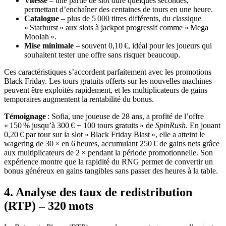
Vitesse
– une partie de slot dure quelques secondes,
permettant d’enchaîner des centaines de tours en une heure.
Catalogue
– plus de 5 000 titres différents, du classique
« Starburst » aux slots à jackpot progressif comme « Mega
Moolah ».
Mise minimale
– souvent 0,10 €, idéal pour les joueurs qui
souhaitent tester une offre sans risquer beaucoup.
Ces caractéristiques s’accordent parfaitement avec les promotions
Black Friday. Les tours gratuits offerts sur les nouvelles machines
peuvent être exploités rapidement, et les multiplicateurs de gains
temporaires augmentent la rentabilité du bonus.
Témoignage
: Sofia, une joueuse de 28 ans, a profité de l’offre
« 150 % jusqu’à 300 € + 100 tours gratuits » de
SpinRush
. En jouant
0,20 € par tour sur la slot « Black Friday Blast », elle a atteint le
wagering de 30 × en 6 heures, accumulant 250 € de gains nets grâce
aux multiplicateurs de 2 × pendant la période promotionnelle. Son
expérience montre que la rapidité du RNG permet de convertir un
bonus généreux en gains tangibles sans passer des heures à la table.
4. Analyse des taux de redistribution
(RTP) – 320 mots