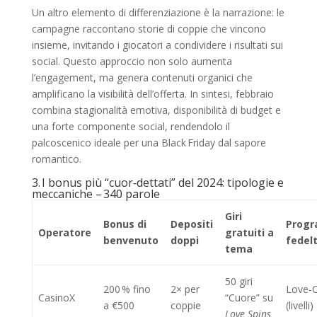
Un altro elemento di differenziazione è la narrazione: le
campagne raccontano storie di coppie che vincono
insieme, invitando i giocatori a condividere i risultati sui
social. Questo approccio non solo aumenta
l’engagement, ma genera contenuti organici che
amplificano la visibilità dell’offerta. In sintesi, febbraio
combina stagionalità emotiva, disponibilità di budget e
una forte componente social, rendendolo il
palcoscenico ideale per una Black Friday dal sapore
romantico.
3. I bonus più “cuor‑dettati” del 2024: tipologie e
meccaniche – 340 parole
Giri
Bonus di
Depositi
Prog
Operatore
gratuiti a
benvenuto
doppi
fedel
tema
50 giri
200 % fino
2× per
Love‑C
CasinoX
“Cuore” su
a €500
coppie
(livelli)
Love Spins