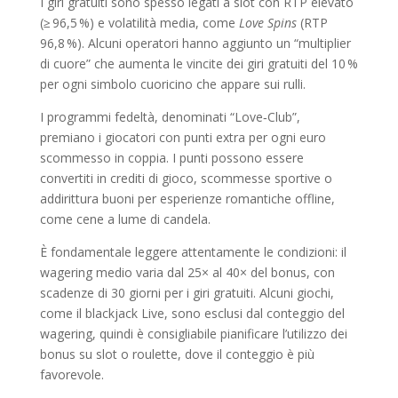
I giri gratuiti sono spesso legati a slot con RTP elevato
(≥ 96,5 %) e volatilità media, come
Love Spins
(RTP
96,8 %). Alcuni operatori hanno aggiunto un “multiplier
di cuore” che aumenta le vincite dei giri gratuiti del 10 %
per ogni simbolo cuoricino che appare sui rulli.
I programmi fedeltà, denominati “Love‑Club”,
premiano i giocatori con punti extra per ogni euro
scommesso in coppia. I punti possono essere
convertiti in crediti di gioco, scommesse sportive o
addirittura buoni per esperienze romantiche offline,
come cene a lume di candela.
È fondamentale leggere attentamente le condizioni: il
wagering medio varia dal 25× al 40× del bonus, con
scadenze di 30 giorni per i giri gratuiti. Alcuni giochi,
come il blackjack Live, sono esclusi dal conteggio del
wagering, quindi è consigliabile pianificare l’utilizzo dei
bonus su slot o roulette, dove il conteggio è più
favorevole.