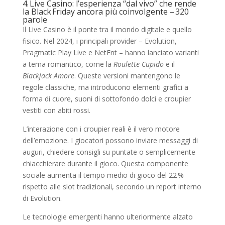
4. Live Casino: l’esperienza “dal vivo” che rende
la Black Friday ancora più coinvolgente – 320
parole
Il Live Casino è il ponte tra il mondo digitale e quello
fisico. Nel 2024, i principali provider – Evolution,
Pragmatic Play Live e NetEnt – hanno lanciato varianti
a tema romantico, come la
Roulette Cupido
e il
Blackjack Amore
. Queste versioni mantengono le
regole classiche, ma introducono elementi grafici a
forma di cuore, suoni di sottofondo dolci e croupier
vestiti con abiti rossi.
L’interazione con i croupier reali è il vero motore
dell’emozione. I giocatori possono inviare messaggi di
auguri, chiedere consigli su puntate o semplicemente
chiacchierare durante il gioco. Questa componente
sociale aumenta il tempo medio di gioco del 22 %
rispetto alle slot tradizionali, secondo un report interno
di Evolution.
Le tecnologie emergenti hanno ulteriormente alzato