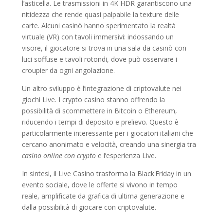
l’asticella. Le trasmissioni in 4K HDR garantiscono una
nitidezza che rende quasi palpabile la texture delle
carte. Alcuni casinò hanno sperimentato la realtà
virtuale (VR) con tavoli immersivi: indossando un
visore, il giocatore si trova in una sala da casinò con
luci soffuse e tavoli rotondi, dove può osservare i
croupier da ogni angolazione.
Un altro sviluppo è l’integrazione di criptovalute nei
giochi Live. I crypto casino stanno offrendo la
possibilità di scommettere in Bitcoin o Ethereum,
riducendo i tempi di deposito e prelievo. Questo è
particolarmente interessante per i giocatori italiani che
cercano anonimato e velocità, creando una sinergia tra
casino online con crypto
e l’esperienza Live.
In sintesi, il Live Casino trasforma la Black Friday in un
evento sociale, dove le offerte si vivono in tempo
reale, amplificate da grafica di ultima generazione e
dalla possibilità di giocare con criptovalute.