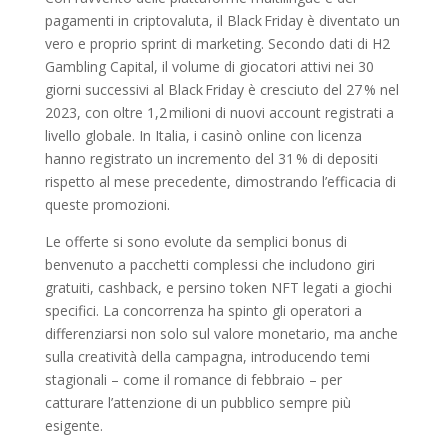
pagamenti in criptovaluta, il Black Friday è diventato un
vero e proprio sprint di marketing. Secondo dati di H2
Gambling Capital, il volume di giocatori attivi nei 30
giorni successivi al Black Friday è cresciuto del 27 % nel
2023, con oltre 1,2 milioni di nuovi account registrati a
livello globale. In Italia, i casinò online con licenza
hanno registrato un incremento del 31 % di depositi
rispetto al mese precedente, dimostrando l’efficacia di
queste promozioni.
Le offerte si sono evolute da semplici bonus di
benvenuto a pacchetti complessi che includono giri
gratuiti, cashback, e persino token NFT legati a giochi
specifici. La concorrenza ha spinto gli operatori a
differenziarsi non solo sul valore monetario, ma anche
sulla creatività della campagna, introducendo temi
stagionali – come il romance di febbraio – per
catturare l’attenzione di un pubblico sempre più
esigente.