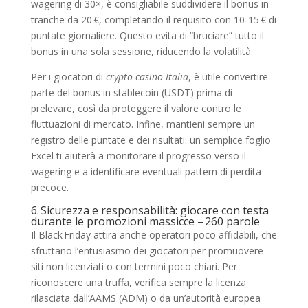
wagering di 30×, è consigliabile suddividere il bonus in
tranche da 20 €, completando il requisito con 10‑15 € di
puntate giornaliere. Questo evita di “bruciare” tutto il
bonus in una sola sessione, riducendo la volatilità.
Per i giocatori di
crypto casino Italia
, è utile convertire
parte del bonus in stablecoin (USDT) prima di
prelevare, così da proteggere il valore contro le
fluttuazioni di mercato. Infine, mantieni sempre un
registro delle puntate e dei risultati: un semplice foglio
Excel ti aiuterà a monitorare il progresso verso il
wagering e a identificare eventuali pattern di perdita
precoce.
6. Sicurezza e responsabilità: giocare con testa
durante le promozioni massicce – 260 parole
Il Black Friday attira anche operatori poco affidabili, che
sfruttano l’entusiasmo dei giocatori per promuovere
siti non licenziati o con termini poco chiari. Per
riconoscere una truffa, verifica sempre la licenza
rilasciata dall’AAMS (ADM) o da un’autorità europea