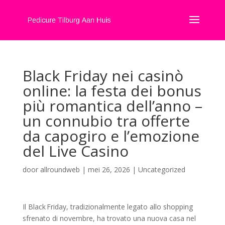
Black Friday nei casinò
online: la festa dei bonus
più romantica dell’anno –
un connubio tra offerte
da capogiro e l’emozione
del Live Casino
door
allroundweb
|
mei 26, 2026
|
Uncategorized
Il Black Friday, tradizionalmente legato allo shopping
sfrenato di novembre, ha trovato una nuova casa nel