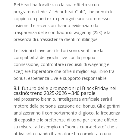
BetHeart ha focalizzato la sua offerta su un
programma fedeltà “Heartbeat Club”, che premia le
coppie con punti extra per ogni euro scommesso
insieme. Le recensioni hanno evidenziato la
trasparenza delle condizioni di wagering (25×) e la
presenza di un’assistenza clienti multilingue.
Le lezioni chiave per i lettori sono: verificare la
compatibilità dei giochi Live con la propria
connessione, confrontare i requisiti di wagering e
scegliere l’operatore che offre il miglior equilibrio tra
bonus, esperienza Live e supporto responsabile.
8. Il futuro delle promozioni di Black Friday nei
casinò: trend 2025‑2026 – 340 parole
Nel prossimo biennio, l’intelligenza artificiale sarà il
motore della personalizzazione dei bonus. Gli algoritmi
analizzeranno il comportamento di gioco, la frequenza
di deposito e le preferenze di tema per creare offerte
su misura, ad esempio un “bonus cuor‑dettato” che si
attiva solo quando il giocatore ha completato una