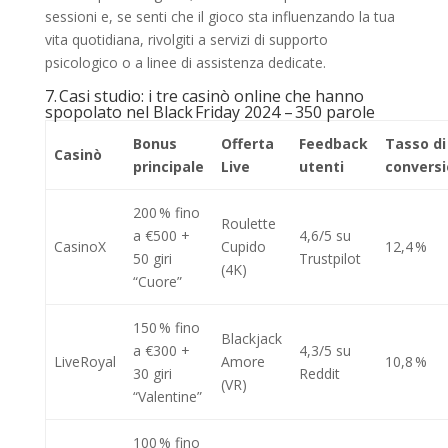
sessioni e, se senti che il gioco sta influenzando la tua
vita quotidiana, rivolgiti a servizi di supporto
psicologico o a linee di assistenza dedicate.
7. Casi studio: i tre casinò online che hanno
spopolato nel Black Friday 2024 – 350 parole
Bonus
Offerta
Feedback
Tasso di
Casinò
principale
Live
utenti
convers
200 % fino
Roulette
a €500 +
4,6/5 su
CasinoX
Cupido
12,4 %
50 giri
Trustpilot
(4K)
“Cuore”
150 % fino
Blackjack
a €300 +
4,3/5 su
LiveRoyal
Amore
10,8 %
30 giri
Reddit
(VR)
“Valentine”
100 % fino