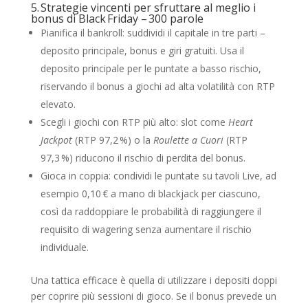
5. Strategie vincenti per sfruttare al meglio i
bonus di Black Friday – 300 parole
Pianifica il bankroll: suddividi il capitale in tre parti –
deposito principale, bonus e giri gratuiti. Usa il
deposito principale per le puntate a basso rischio,
riservando il bonus a giochi ad alta volatilità con RTP
elevato.
Scegli i giochi con RTP più alto: slot come
Heart
Jackpot
(RTP 97,2 %) o la
Roulette a Cuori
(RTP
97,3 %) riducono il rischio di perdita del bonus.
Gioca in coppia: condividi le puntate su tavoli Live, ad
esempio 0,10 € a mano di blackjack per ciascuno,
così da raddoppiare le probabilità di raggiungere il
requisito di wagering senza aumentare il rischio
individuale.
Una tattica efficace è quella di utilizzare i depositi doppi
per coprire più sessioni di gioco. Se il bonus prevede un