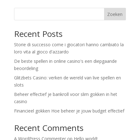
Zoeken
Recent Posts
Storie di successo come i giocatori hanno cambiato la
loro vita al gioco d'azzardo
De beste spellen in online casino's een diepgaande
beoordeling
Glitzbets Casino: verken de wereld van live spellen en
slots
Beheer effectief je bankroll voor slim gokken in het
casino
Financieel gokken Hoe beheer je jouw budget effectief
Recent Comments
A WordPress Commenter
op
Hello world!