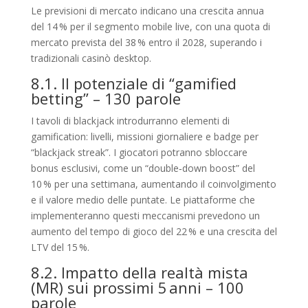
Le previsioni di mercato indicano una crescita annua
del 14 % per il segmento mobile live, con una quota di
mercato prevista del 38 % entro il 2028, superando i
tradizionali casinò desktop.
8.1. Il potenziale di “gamified
betting” – 130 parole
I tavoli di blackjack introdurranno elementi di
gamification: livelli, missioni giornaliere e badge per
“blackjack streak”. I giocatori potranno sbloccare
bonus esclusivi, come un “double‑down boost” del
10 % per una settimana, aumentando il coinvolgimento
e il valore medio delle puntate. Le piattaforme che
implementeranno questi meccanismi prevedono un
aumento del tempo di gioco del 22 % e una crescita del
LTV del 15 %.
8.2. Impatto della realtà mista
(MR) sui prossimi 5 anni – 100
parole