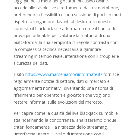
Oggi più della metà dei giocatori di casinò online
accede alle tavole live direttamente dallo smartphone,
preferendo la flessibilità di una sessione di pochi minuti
rispetto a lunghe ore davanti al desktop. In questo
contesto il blackjack si è affermato come il banco di
prova più affidabile per valutare la maturità di una
piattaforma: la sua semplicità di regole contrasta con
la complessità tecnica necessaria a garantire
streaming in tempo reale, interazione con il croupier e
sicurezza dei dati.
Il sito
https://www.manteniamociinformate.it/
fornisce
regolarmente notizie di settore, dati di mercato e
aggiornamenti normativi, diventando una risorsa di
riferimento per operatori e giocatori che vogliono
restare informati sulle evoluzioni del mercato.
Per capire come la qualità del live blackjack su mobile
stia ridefinendo la concorrenza, analizzeremo cinque
criteri fondamentali: la nitidezza dello streaming,
l’interfaccia utente, il livello di interazione con il