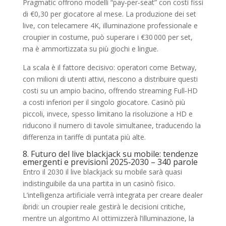
Pragmatic offrono modelli “pay‑per‑seat” con costi fissi
di €0,30 per giocatore al mese. La produzione dei set
live, con telecamere 4K, illuminazione professionale e
croupier in costume, può superare i €30 000 per set,
ma è ammortizzata su più giochi e lingue.
La scala è il fattore decisivo: operatori come Betway,
con milioni di utenti attivi, riescono a distribuire questi
costi su un ampio bacino, offrendo streaming Full‑HD
a costi inferiori per il singolo giocatore. Casinò più
piccoli, invece, spesso limitano la risoluzione a HD e
riducono il numero di tavole simultanee, traducendo la
differenza in tariffe di puntata più alte.
8. Futuro del live blackjack su mobile: tendenze
emergenti e previsioni 2025‑2030 – 340 parole
Entro il 2030 il live blackjack su mobile sarà quasi
indistinguibile da una partita in un casinò fisico.
L’intelligenza artificiale verrà integrata per creare dealer
ibridi: un croupier reale gestirà le decisioni critiche,
mentre un algoritmo AI ottimizzerà l’illuminazione, la