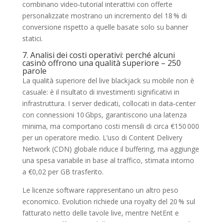
combinano video‑tutorial interattivi con offerte
personalizzate mostrano un incremento del 18 % di
conversione rispetto a quelle basate solo su banner
statici.
7. Analisi dei costi operativi: perché alcuni
casinò offrono una qualità superiore – 250
parole
La qualità superiore del live blackjack su mobile non è
casuale: è il risultato di investimenti significativi in
infrastruttura. I server dedicati, collocati in data‑center
con connessioni 10 Gbps, garantiscono una latenza
minima, ma comportano costi mensili di circa €150 000
per un operatore medio. L’uso di Content Delivery
Network (CDN) globale riduce il buffering, ma aggiunge
una spesa variabile in base al traffico, stimata intorno
a €0,02 per GB trasferito.
Le licenze software rappresentano un altro peso
economico. Evolution richiede una royalty del 20 % sul
fatturato netto delle tavole live, mentre NetEnt e