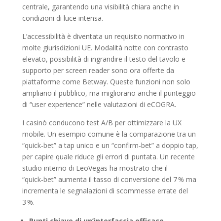
centrale, garantendo una visibilità chiara anche in
condizioni di luce intensa.
L’accessibilità è diventata un requisito normativo in
molte giurisdizioni UE. Modalità notte con contrasto
elevato, possibilità di ingrandire il testo del tavolo e
supporto per screen reader sono ora offerte da
piattaforme come Betway. Queste funzioni non solo
ampliano il pubblico, ma migliorano anche il punteggio
di “user experience” nelle valutazioni di eCOGRA.
I casinò conducono test A/B per ottimizzare la UX
mobile. Un esempio comune è la comparazione tra un
“quick‑bet” a tap unico e un “confirm‑bet” a doppio tap,
per capire quale riduce gli errori di puntata. Un recente
studio interno di LeoVegas ha mostrato che il
“quick‑bet” aumenta il tasso di conversione del 7 % ma
incrementa le segnalazioni di scommesse errate del
3 %.
Punti chiave di un’interfaccia efficace