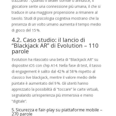
d’azzardo”. Quando il dealer sorride o annuisce, il
giocatore sente una connessione più umana, il che si
traduce in una maggiore propensione a rimanere al
tavolo. Studi di psicologia cognitiva mostrano che la
presenza di un volto umano aumenta il tempo medio
di gioco del 15 %.
4.2. Caso studio: il lancio di
“Blackjack AR” di Evolution – 110
parole
Evolution ha rilasciato una beta di “Blackjack AR” su
dispositivi iOS con chip A14. Nella fase di test, il tasso
di engagement è salito dal 42 % al 58 % rispetto al
classico live blackjack, mentre il valore medio delle
puntate è aumentato del 9 %. Gli utenti hanno
apprezzato la possibilità di “toccare” le carte virtuali,
segnalando un’esperienza più immersiva e meno
“digitale”.
5. Sicurezza e fair‑play su piattaforme mobile –
270 parole