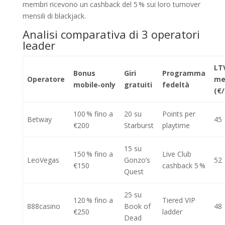
membri ricevono un cashback del 5 % sui loro turnover
mensili di blackjack.
Analisi comparativa di 3 operatori
leader
LT
Bonus
Giri
Programma
Operatore
me
mobile‑only
gratuiti
fedeltà
(€
100 % fino a
20 su
Points per
Betway
45
€200
Starburst
playtime
15 su
150 % fino a
Live Club
LeoVegas
Gonzo’s
52
€150
cashback 5 %
Quest
25 su
120 % fino a
Tiered VIP
888casino
Book of
48
€250
ladder
Dead