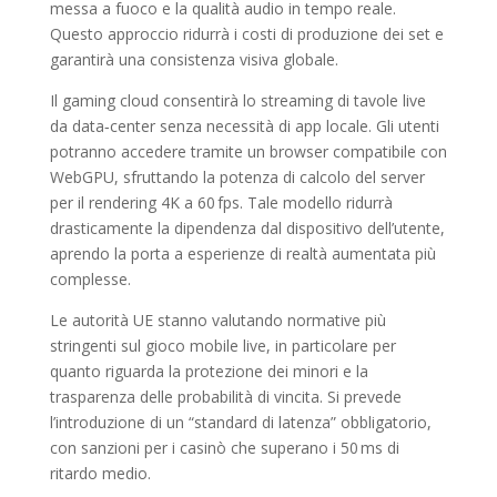
messa a fuoco e la qualità audio in tempo reale.
Questo approccio ridurrà i costi di produzione dei set e
garantirà una consistenza visiva globale.
Il gaming cloud consentirà lo streaming di tavole live
da data‑center senza necessità di app locale. Gli utenti
potranno accedere tramite un browser compatibile con
WebGPU, sfruttando la potenza di calcolo del server
per il rendering 4K a 60 fps. Tale modello ridurrà
drasticamente la dipendenza dal dispositivo dell’utente,
aprendo la porta a esperienze di realtà aumentata più
complesse.
Le autorità UE stanno valutando normative più
stringenti sul gioco mobile live, in particolare per
quanto riguarda la protezione dei minori e la
trasparenza delle probabilità di vincita. Si prevede
l’introduzione di un “standard di latenza” obbligatorio,
con sanzioni per i casinò che superano i 50 ms di
ritardo medio.