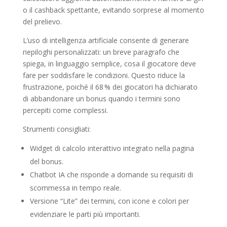
o il cashback spettante, evitando sorprese al momento
del prelievo.
L’uso di intelligenza artificiale consente di generare
riepiloghi personalizzati: un breve paragrafo che
spiega, in linguaggio semplice, cosa il giocatore deve
fare per soddisfare le condizioni. Questo riduce la
frustrazione, poiché il 68 % dei giocatori ha dichiarato
di abbandonare un bonus quando i termini sono
percepiti come complessi.
Strumenti consigliati:
Widget di calcolo interattivo integrato nella pagina
del bonus.
Chatbot IA che risponde a domande su requisiti di
scommessa in tempo reale.
Versione “Lite” dei termini, con icone e colori per
evidenziare le parti più importanti.