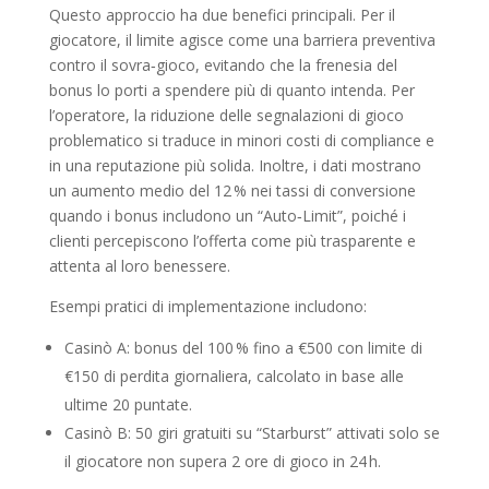
Questo approccio ha due benefici principali. Per il
giocatore, il limite agisce come una barriera preventiva
contro il sovra‑gioco, evitando che la frenesia del
bonus lo porti a spendere più di quanto intenda. Per
l’operatore, la riduzione delle segnalazioni di gioco
problematico si traduce in minori costi di compliance e
in una reputazione più solida. Inoltre, i dati mostrano
un aumento medio del 12 % nei tassi di conversione
quando i bonus includono un “Auto‑Limit”, poiché i
clienti percepiscono l’offerta come più trasparente e
attenta al loro benessere.
Esempi pratici di implementazione includono:
Casinò A: bonus del 100 % fino a €500 con limite di
€150 di perdita giornaliera, calcolato in base alle
ultime 20 puntate.
Casinò B: 50 giri gratuiti su “Starburst” attivati solo se
il giocatore non supera 2 ore di gioco in 24 h.