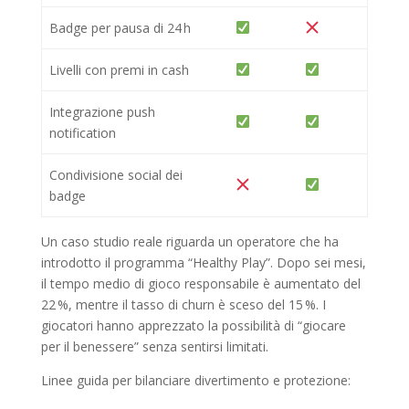
Badge per pausa di 24 h
Livelli con premi in cash
Integrazione push
notification
Condivisione social dei
badge
Un caso studio reale riguarda un operatore che ha
introdotto il programma “Healthy Play”. Dopo sei mesi,
il tempo medio di gioco responsabile è aumentato del
22 %, mentre il tasso di churn è sceso del 15 %. I
giocatori hanno apprezzato la possibilità di “giocare
per il benessere” senza sentirsi limitati.
Linee guida per bilanciare divertimento e protezione: