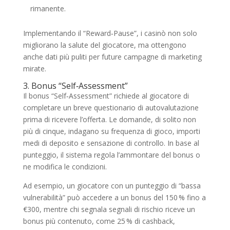
rimanente.
Implementando il “Reward‑Pause”, i casinò non solo
migliorano la salute del giocatore, ma ottengono
anche dati più puliti per future campagne di marketing
mirate.
3. Bonus “Self‑Assessment”
Il bonus “Self‑Assessment” richiede al giocatore di
completare un breve questionario di autovalutazione
prima di ricevere l’offerta. Le domande, di solito non
più di cinque, indagano su frequenza di gioco, importi
medi di deposito e sensazione di controllo. In base al
punteggio, il sistema regola l’ammontare del bonus o
ne modifica le condizioni.
Ad esempio, un giocatore con un punteggio di “bassa
vulnerabilità” può accedere a un bonus del 150 % fino a
€300, mentre chi segnala segnali di rischio riceve un
bonus più contenuto, come 25 % di cashback,