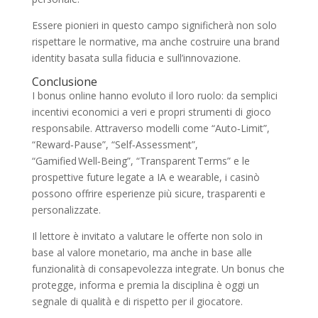
Essere pionieri in questo campo significherà non solo
rispettare le normative, ma anche costruire una brand
identity basata sulla fiducia e sull’innovazione.
Conclusione
I bonus online hanno evoluto il loro ruolo: da semplici
incentivi economici a veri e propri strumenti di gioco
responsabile. Attraverso modelli come “Auto‑Limit”,
“Reward‑Pause”, “Self‑Assessment”,
“Gamified Well‑Being”, “Transparent Terms” e le
prospettive future legate a IA e wearable, i casinò
possono offrire esperienze più sicure, trasparenti e
personalizzate.
Il lettore è invitato a valutare le offerte non solo in
base al valore monetario, ma anche in base alle
funzionalità di consapevolezza integrate. Un bonus che
protegge, informa e premia la disciplina è oggi un
segnale di qualità e di rispetto per il giocatore.