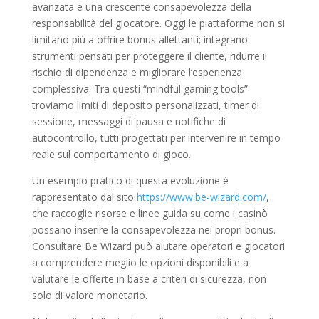
avanzata e una crescente consapevolezza della
responsabilità del giocatore. Oggi le piattaforme non si
limitano più a offrire bonus allettanti; integrano
strumenti pensati per proteggere il cliente, ridurre il
rischio di dipendenza e migliorare l’esperienza
complessiva. Tra questi “mindful gaming tools”
troviamo limiti di deposito personalizzati, timer di
sessione, messaggi di pausa e notifiche di
autocontrollo, tutti progettati per intervenire in tempo
reale sul comportamento di gioco.
Un esempio pratico di questa evoluzione è
rappresentato dal sito
https://www.be-wizard.com/
,
che raccoglie risorse e linee guida su come i casinò
possano inserire la consapevolezza nei propri bonus.
Consultare Be Wizard può aiutare operatori e giocatori
a comprendere meglio le opzioni disponibili e a
valutare le offerte in base a criteri di sicurezza, non
solo di valore monetario.