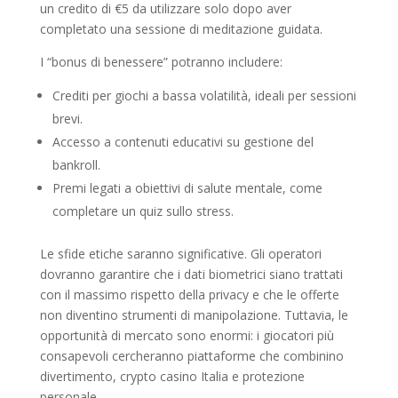
un credito di €5 da utilizzare solo dopo aver
completato una sessione di meditazione guidata.
I “bonus di benessere” potranno includere:
Crediti per giochi a bassa volatilità, ideali per sessioni
brevi.
Accesso a contenuti educativi su gestione del
bankroll.
Premi legati a obiettivi di salute mentale, come
completare un quiz sullo stress.
Le sfide etiche saranno significative. Gli operatori
dovranno garantire che i dati biometrici siano trattati
con il massimo rispetto della privacy e che le offerte
non diventino strumenti di manipolazione. Tuttavia, le
opportunità di mercato sono enormi: i giocatori più
consapevoli cercheranno piattaforme che combinino
divertimento, crypto casino Italia e protezione
personale.