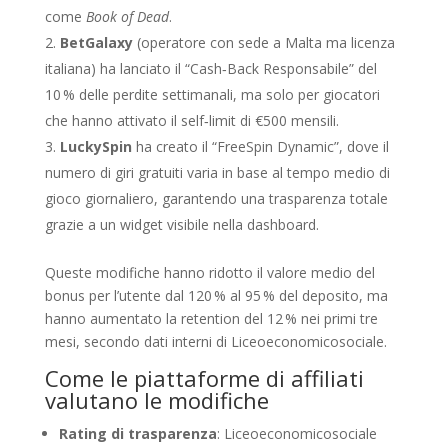
come
Book of Dead
.
BetGalaxy
(operatore con sede a Malta ma licenza
italiana) ha lanciato il “Cash‑Back Responsabile” del
10 % delle perdite settimanali, ma solo per giocatori
che hanno attivato il self‑limit di €500 mensili.
LuckySpin
ha creato il “FreeSpin Dynamic”, dove il
numero di giri gratuiti varia in base al tempo medio di
gioco giornaliero, garantendo una trasparenza totale
grazie a un widget visibile nella dashboard.
Queste modifiche hanno ridotto il valore medio del
bonus per l’utente dal 120 % al 95 % del deposito, ma
hanno aumentato la retention del 12 % nei primi tre
mesi, secondo dati interni di Liceoeconomicosociale.
Come le piattaforme di affiliati
valutano le modifiche
Rating di trasparenza
: Liceoeconomicosociale