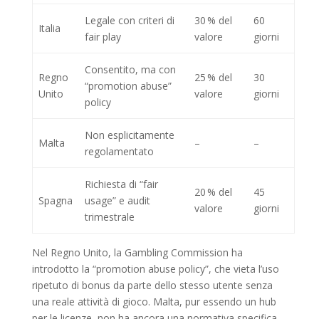
Legale con criteri di
30 % del
60
Italia
fair play
valore
giorni
Consentito, ma con
Regno
25 % del
30
“promotion abuse”
Unito
valore
giorni
policy
Non esplicitamente
Malta
–
–
regolamentato
Richiesta di “fair
20 % del
45
Spagna
usage” e audit
valore
giorni
trimestrale
Nel Regno Unito, la Gambling Commission ha
introdotto la “promotion abuse policy”, che vieta l’uso
ripetuto di bonus da parte dello stesso utente senza
una reale attività di gioco. Malta, pur essendo un hub
per le licenze, non ha ancora una normativa specifica