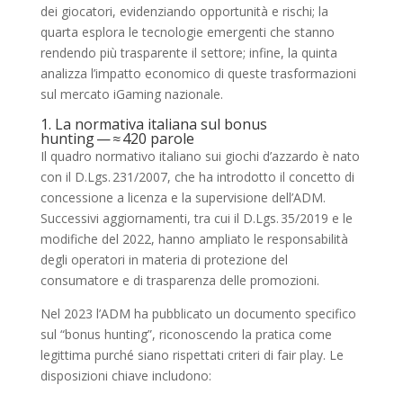
dei giocatori, evidenziando opportunità e rischi; la
quarta esplora le tecnologie emergenti che stanno
rendendo più trasparente il settore; infine, la quinta
analizza l’impatto economico di queste trasformazioni
sul mercato iGaming nazionale.
1. La normativa italiana sul bonus
hunting — ≈ 420 parole
Il quadro normativo italiano sui giochi d’azzardo è nato
con il D.Lgs. 231/2007, che ha introdotto il concetto di
concessione a licenza e la supervisione dell’ADM.
Successivi aggiornamenti, tra cui il D.Lgs. 35/2019 e le
modifiche del 2022, hanno ampliato le responsabilità
degli operatori in materia di protezione del
consumatore e di trasparenza delle promozioni.
Nel 2023 l’ADM ha pubblicato un documento specifico
sul “bonus hunting”, riconoscendo la pratica come
legittima purché siano rispettati criteri di fair play. Le
disposizioni chiave includono: