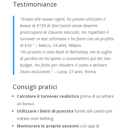
Testimonianze
“Grazie alle nuove regole, ho potuto utilizzare il
bonus di €150 di StarCasinò senza dovermi
preoccupare di clausole nascoste. Ho rispettato il
turnover in due settimane e ho finito con un profitto
di €30.”
– Marco, 34 anni, Milano.
“Ho provato il cash‑back di BetGalaxy, ma la soglia
di perdita mi ha spinto a scommettere più del mio
budget. Ho finito per chiudere il conto e attivare
l’auto‑esclusione.”
– Lucia, 27 anni, Roma.
Consigli pratici
Calcolare il turnover realistico
prima di accettare
un bonus.
Utilizzare i limiti di puntata
forniti dal casinò per
evitare over‑betting.
Monitorare le proprie sessioni
con app di