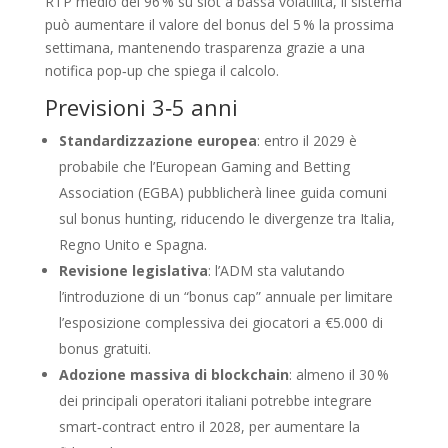
RTP medio del 96 % su slot a bassa volatilità, il sistema
può aumentare il valore del bonus del 5 % la prossima
settimana, mantenendo trasparenza grazie a una
notifica pop‑up che spiega il calcolo.
Previsioni 3‑5 anni
Standardizzazione europea
: entro il 2029 è
probabile che l’European Gaming and Betting
Association (EGBA) pubblicherà linee guida comuni
sul bonus hunting, riducendo le divergenze tra Italia,
Regno Unito e Spagna.
Revisione legislativa
: l’ADM sta valutando
l’introduzione di un “bonus cap” annuale per limitare
l’esposizione complessiva dei giocatori a €5.000 di
bonus gratuiti.
Adozione massiva di blockchain
: almeno il 30 %
dei principali operatori italiani potrebbe integrare
smart‑contract entro il 2028, per aumentare la