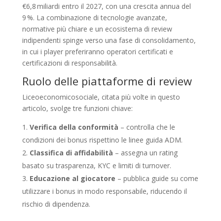
€6,8 miliardi entro il 2027, con una crescita annua del
9 %. La combinazione di tecnologie avanzate,
normative più chiare e un ecosistema di review
indipendenti spinge verso una fase di consolidamento,
in cui i player preferiranno operatori certificati e
certificazioni di responsabilità.
Ruolo delle piattaforme di review
Liceoeconomicosociale, citata più volte in questo
articolo, svolge tre funzioni chiave:
Verifica della conformità
– controlla che le
condizioni dei bonus rispettino le linee guida ADM.
Classifica di affidabilità
– assegna un rating
basato su trasparenza, KYC e limiti di turnover.
Educazione al giocatore
– pubblica guide su come
utilizzare i bonus in modo responsabile, riducendo il
rischio di dipendenza.