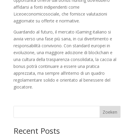
opportunità offerte dal bonus hunting dovrebbero
affidarsi a fonti indipendenti come
Liceoeconomicosociale, che fornisce valutazioni
aggiornate su offerte e normative.
Guardando al futuro, il mercato iGaming italiano si
avvia verso una fase più sana, in cui divertimento e
responsabilità convivono. Con standard europei in
evoluzione, una maggiore adozione di blockchain e
una cultura della trasparenza consolidata, la caccia al
bonus potrà continuare a essere una pratica
apprezzata, ma sempre all’interno di un quadro
regolamentare solido e orientato al benessere del
giocatore.
Zoeken
Recent Posts