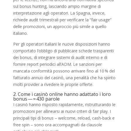
sul bonus hunting, lasciando ampio margine di
interpretazione agli operatori. La Spagna, invece,
richiede audit trimestrali per verificare la “fair usage”
delle promozioni, un approccio più simile a quello
italiano.
Per gli operatori italiani le nuove disposizioni hanno
comportato l’obbligo di pubblicare schede trasparenti
dei bonus, di integrare sistemi di audit interno e di
fornire report periodici all’ADM. Le sanzioni per
mancata conformità possono arrivare fino al 10 % del
fatturato annuo del casinò, una penalità che ha spinto
molti provider a rivedere le proprie offerte.
2. Come i casinò online hanno adattato i loro
bonus — ≈ 430 parole
I casinò hanno risposto rapidamente, ristrutturando le
promozioni per allinearsi ai nuovi criteri di fair play. I
principali tipi di bonus – welcome, reload, cash‑back e
free spin – sono ora accompagnati da clausole