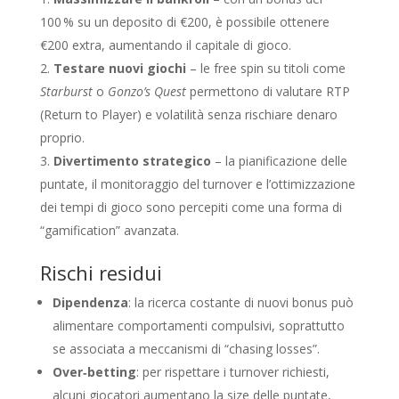
100 % su un deposito di €200, è possibile ottenere
€200 extra, aumentando il capitale di gioco.
Testare nuovi giochi
– le free spin su titoli come
Starburst
o
Gonzo’s Quest
permettono di valutare RTP
(Return to Player) e volatilità senza rischiare denaro
proprio.
Divertimento strategico
– la pianificazione delle
puntate, il monitoraggio del turnover e l’ottimizzazione
dei tempi di gioco sono percepiti come una forma di
“gamification” avanzata.
Rischi residui
Dipendenza
: la ricerca costante di nuovi bonus può
alimentare comportamenti compulsivi, soprattutto
se associata a meccanismi di “chasing losses”.
Over‑betting
: per rispettare i turnover richiesti,
alcuni giocatori aumentano la size delle puntate,