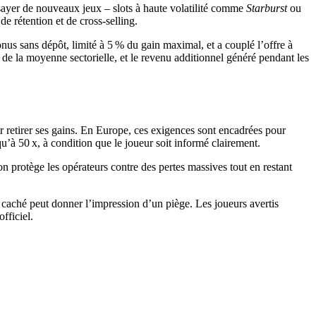
ssayer de nouveaux jeux – slots à haute volatilité comme
Starburst
ou
de rétention et de cross‑selling.
s sans dépôt, limité à 5 % du gain maximal, et a couplé l’offre à
s de la moyenne sectorielle, et le revenu additionnel généré pendant les
 retirer ses gains. En Europe, ces exigences sont encadrées pour
à 50 x, à condition que le joueur soit informé clairement.
on protège les opérateurs contre des pertes massives tout en restant
t caché peut donner l’impression d’un piège. Les joueurs avertis
fficiel.