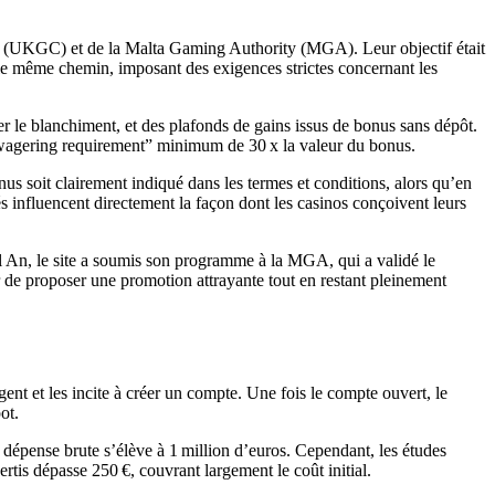
n (UKGC) et de la Malta Gaming Authority (MGA). Leur objectif était
 le même chemin, imposant des exigences strictes concernant les
ter le blanchiment, et des plafonds de gains issus de bonus sans dépôt.
wagering requirement” minimum de 30 x la valeur du bonus.
s soit clairement indiqué dans les termes et conditions, alors qu’en
 influencent directement la façon dont les casinos conçoivent leurs
 An, le site a soumis son programme à la MGA, qui a validé le
 de proposer une promotion attrayante tout en restant pleinement
rgent et les incite à créer un compte. Une fois le compte ouvert, le
ot.
 dépense brute s’élève à 1 million d’euros. Cependant, les études
tis dépasse 250 €, couvrant largement le coût initial.