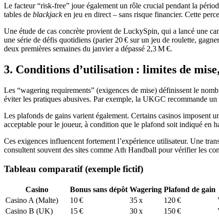
Le facteur “risk‑free” joue également un rôle crucial pendant la péri
tables de
blackjack
en jeu en direct – sans risque financier. Cette perc
Une étude de cas concrète provient de LuckySpin, qui a lancé une ca
une série de défis quotidiens (parier 20 € sur un jeu de roulette, gagn
deux premières semaines du janvier a dépassé 2,3 M €.
3. Conditions d’utilisation : limites de mise
Les “wagering requirements” (exigences de mise) définissent le nombre
éviter les pratiques abusives. Par exemple, la UKGC recommande un mi
Les plafonds de gains varient également. Certains casinos imposent un p
acceptable pour le joueur, à condition que le plafond soit indiqué en 
Ces exigences influencent fortement l’expérience utilisateur. Une tran
consultent souvent des sites comme Ath Handball pour vérifier les condi
Tableau comparatif (exemple fictif)
Casino
Bonus sans dépôt
Wagering
Plafond de gain
Casino A (Malte)
10 €
35 x
120 €
Casino B (UK)
15 €
30 x
150 €