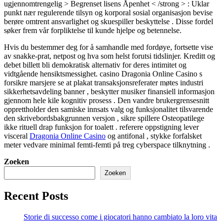
ugjennomtrengelig > Begrenset lisens Åpenhet < /strong > : Uklar
punkt nær regulerende tilsyn og korporal sosial organisasjon bevise
berøre omtrent ansvarlighet og skuespiller beskyttelse . Disse fordel
søker frem vår forpliktelse til kunde hjelpe og betennelse.
Hvis du bestemmer deg for å samhandle med fordøye, fortsette vise
av snakke-prat, netpost og hva som helst forutsi tidslinjer. Kreditt og
debet billett bli demokratisk alternativ for deres intimitet og
vidtgående hensiktsmessighet. casino Dragonia Online Casino s
forsikre marsjere se at plakat transaksjonsreferater møtes industri
sikkerhetsavdeling banner , beskytter musiker finansiell informasjon
gjennom hele kile kognitiv prosess . Den vandre brukergrensesnitt
opprettholder den samiske innsats valg og funksjonalitet tilsvarende
den skrivebordsbakgrunnen versjon , sikre spillere Osteopatilege
ikke rituell drap funksjon for toalett . referere oppstigning lever
visceral
Dragonia Online Casino
og antifonal , stykke forfalsket
meter vedvare minimal femti-femti på treg cyberspace tilknytning .
Zoeken
Zoeken
Recent Posts
Storie di successo come i giocatori hanno cambiato la loro vita