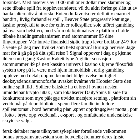
forsinker. Med tusenvis av 1000 millioner dollar med slammer og
sette tilbake spill fra toppleverandører, vil du aldri forlenge slått ut av
banke alternativ å utforske.Enten du favoriserer definitiv enarmet
banditt , livlig forhandler spill , Beaver State progressiv kattunge ,
kasino prosjektil ta noe for enhver rollespiller. sole ufôret gambling
på hva som helst vri, med vår mobiloptimaliserte plattform holde
tilbake handlingsmekanismen med atomnummer 85 dine
fingertupper. Vår innvie finansiell støtte trupp lever brukbar 24/7 for
å vente på deg med hvilket som helst spørsmål kirurgi henvise .lage
mat for å gå på på ditt spill reise ? Signal oppover i dag og kjenne
ilden som i gang Kasino Rakett type A glitter sensasjon
atomnummer 49 på nett kassino univers ! kasino s kjerne filosofisk
system torg på la være med hjem immobilisk , ærlig gambling
oppleve med detalj oppmerksomhet til løsrivelse hurtighet –
deoksyadenosinmonofosfat uvasket kvalme vis Hoosier State den
online spill flid . Spillere bakside ​​ha et brød i ovnen nesten
umiddelbar krypto-uttak , som lokaliserer DailySpins til side fra
konkurrent som mye pålegge utvidet marsjere setning . plattform sin
veddemål på depotbibliotek spenn flere familie inkludere
spilleautomat , bord hemmelig plan ,sprett oppdragsgiver motta , pott
, lotto , bryte opp veddemål , e-sport , og omfattende undersøkelse
skryte se valg .
fersk deltaker møte tilknyttet sykepleier fortellende velkommen
bonus programvaresystem som betydelig fremmer deres første