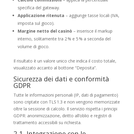
specifica del gateway.
Applicazione ritenuta
– aggiunge tasse locali (IVA,
imposta sul gioco).
Margine netto del casinò
– inserisce il markup
interno, solitamente tra 2 % e 5 % a seconda del
volume di gioco.
Il risultato è un valore unico che indica il costo totale,
visualizzato accanto al bottone “Deposita”.
Sicurezza dei dati e conformità
GDPR
Tutte le informazioni personali (IP, dati di pagamento)
sono criptate con TLS 1.3 e non vengono memorizzate
oltre la sessione di calcolo. Il servizio rispetta i principi
GDPR: anonimizzazione, diritto all’oblio e registri di
trattamento accessibili su richiesta.
2.1. Integrazione con le