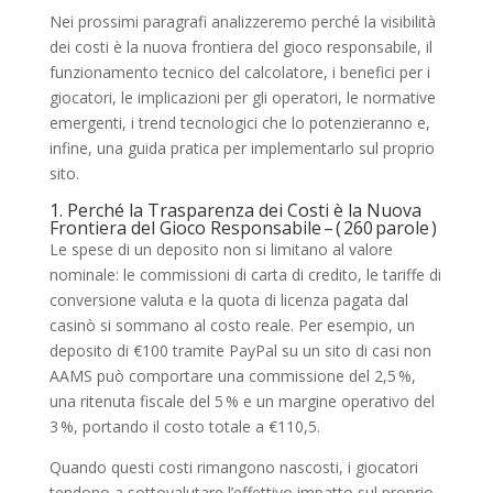
Nei prossimi paragrafi analizzeremo perché la visibilità
dei costi è la nuova frontiera del gioco responsabile, il
funzionamento tecnico del calcolatore, i benefici per i
giocatori, le implicazioni per gli operatori, le normative
emergenti, i trend tecnologici che lo potenzieranno e,
infine, una guida pratica per implementarlo sul proprio
sito.
1. Perché la Trasparenza dei Costi è la Nuova
Frontiera del Gioco Responsabile – ( 260 parole )
Le spese di un deposito non si limitano al valore
nominale: le commissioni di carta di credito, le tariffe di
conversione valuta e la quota di licenza pagata dal
casinò si sommano al costo reale. Per esempio, un
deposito di €100 tramite PayPal su un sito di casi non
AAMS può comportare una commissione del 2,5 %,
una ritenuta fiscale del 5 % e un margine operativo del
3 %, portando il costo totale a €110,5.
Quando questi costi rimangono nascosti, i giocatori
tendono a sottovalutare l’effettivo impatto sul proprio