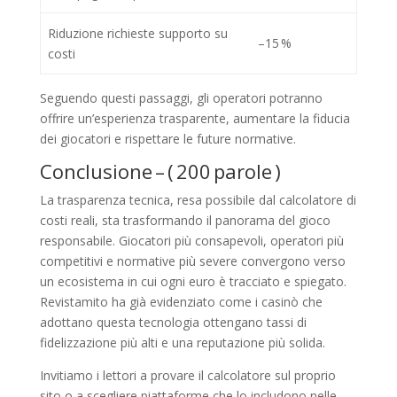
Riduzione richieste supporto su
–15 %
costi
Seguendo questi passaggi, gli operatori potranno
offrire un’esperienza trasparente, aumentare la fiducia
dei giocatori e rispettare le future normative.
Conclusione – ( 200 parole )
La trasparenza tecnica, resa possibile dal calcolatore di
costi reali, sta trasformando il panorama del gioco
responsabile. Giocatori più consapevoli, operatori più
competitivi e normative più severe convergono verso
un ecosistema in cui ogni euro è tracciato e spiegato.
Revistamito ha già evidenziato come i casinò che
adottano questa tecnologia ottengano tassi di
fidelizzazione più alti e una reputazione più solida.
Invitiamo i lettori a provare il calcolatore sul proprio
sito o a scegliere piattaforme che lo includono nelle