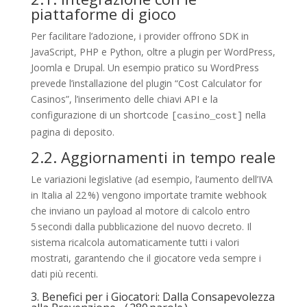
piattaforme di gioco
Per facilitare l’adozione, i provider offrono SDK in
JavaScript, PHP e Python, oltre a plugin per WordPress,
Joomla e Drupal. Un esempio pratico su WordPress
prevede l’installazione del plugin “Cost Calculator for
Casinos”, l’inserimento delle chiavi API e la
configurazione di un shortcode
nella
[casino_cost]
pagina di deposito.
2.2. Aggiornamenti in tempo reale
Le variazioni legislative (ad esempio, l’aumento dell’IVA
in Italia al 22 %) vengono importate tramite webhook
che inviano un payload al motore di calcolo entro
5 secondi dalla pubblicazione del nuovo decreto. Il
sistema ricalcola automaticamente tutti i valori
mostrati, garantendo che il giocatore veda sempre i
dati più recenti.
3. Benefici per i Giocatori: Dalla Consapevolezza