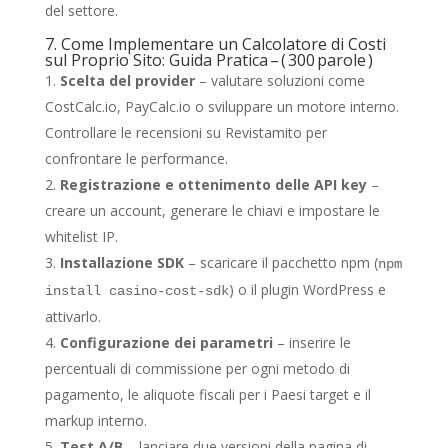
del settore.
7. Come Implementare un Calcolatore di Costi
sul Proprio Sito: Guida Pratica – ( 300 parole )
Scelta del provider
– valutare soluzioni come
CostCalc.io, PayCalc.io o sviluppare un motore interno.
Controllare le recensioni su Revistamito per
confrontare le performance.
Registrazione e ottenimento delle API key
–
creare un account, generare le chiavi e impostare le
whitelist IP.
Installazione SDK
– scaricare il pacchetto npm (
npm
) o il plugin WordPress e
install casino-cost-sdk
attivarlo.
Configurazione dei parametri
– inserire le
percentuali di commissione per ogni metodo di
pagamento, le aliquote fiscali per i Paesi target e il
markup interno.
Test A/B
– lanciare due versioni della pagina di