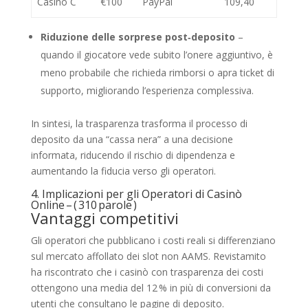
Casinò C
€100
PayPal
109,40
Riduzione delle sorprese post‑deposito
–
quando il giocatore vede subito l’onere aggiuntivo, è
meno probabile che richieda rimborsi o apra ticket di
supporto, migliorando l’esperienza complessiva.
In sintesi, la trasparenza trasforma il processo di
deposito da una “cassa nera” a una decisione
informata, riducendo il rischio di dipendenza e
aumentando la fiducia verso gli operatori.
4. Implicazioni per gli Operatori di Casinò
Online – ( 310 parole )
Vantaggi competitivi
Gli operatori che pubblicano i costi reali si differenziano
sul mercato affollato dei slot non AAMS. Revistamito
ha riscontrato che i casinò con trasparenza dei costi
ottengono una media del 12 % in più di conversioni da
utenti che consultano le pagine di deposito.