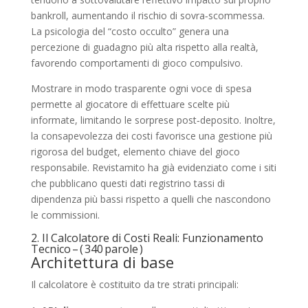
bankroll, aumentando il rischio di sovra‑scommessa.
La psicologia del “costo occulto” genera una
percezione di guadagno più alta rispetto alla realtà,
favorendo comportamenti di gioco compulsivo.
Mostrare in modo trasparente ogni voce di spesa
permette al giocatore di effettuare scelte più
informate, limitando le sorprese post‑deposito. Inoltre,
la consapevolezza dei costi favorisce una gestione più
rigorosa del budget, elemento chiave del gioco
responsabile. Revistamito ha già evidenziato come i siti
che pubblicano questi dati registrino tassi di
dipendenza più bassi rispetto a quelli che nascondono
le commissioni.
2. Il Calcolatore di Costi Reali: Funzionamento
Tecnico – ( 340 parole )
Architettura di base
Il calcolatore è costituito da tre strati principali: