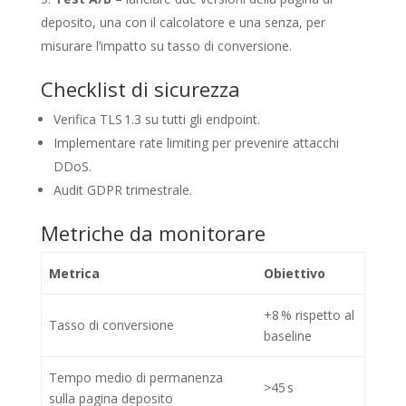
deposito, una con il calcolatore e una senza, per
misurare l’impatto su tasso di conversione.
Checklist di sicurezza
Verifica TLS 1.3 su tutti gli endpoint.
Implementare rate limiting per prevenire attacchi
DDoS.
Audit GDPR trimestrale.
Metriche da monitorare
Metrica
Obiettivo
+8 % rispetto al
Tasso di conversione
baseline
Tempo medio di permanenza
>45 s
sulla pagina deposito