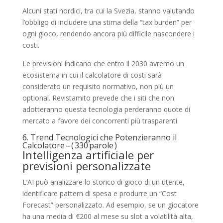
Alcuni stati nordici, tra cui la Svezia, stanno valutando
l’obbligo di includere una stima della “tax burden” per
ogni gioco, rendendo ancora più difficile nascondere i
costi.
Le previsioni indicano che entro il 2030 avremo un
ecosistema in cui il calcolatore di costi sarà
considerato un requisito normativo, non più un
optional. Revistamito prevede che i siti che non
adotteranno questa tecnologia perderanno quote di
mercato a favore dei concorrenti più trasparenti.
6. Trend Tecnologici che Potenzieranno il
Calcolatore – ( 330 parole )
Intelligenza artificiale per
previsioni personalizzate
L’AI può analizzare lo storico di gioco di un utente,
identificare pattern di spesa e produrre un “Cost
Forecast” personalizzato. Ad esempio, se un giocatore
ha una media di €200 al mese su slot a volatilità alta,