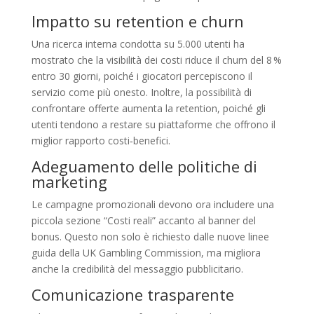
Impatto su retention e churn
Una ricerca interna condotta su 5.000 utenti ha
mostrato che la visibilità dei costi riduce il churn del 8 %
entro 30 giorni, poiché i giocatori percepiscono il
servizio come più onesto. Inoltre, la possibilità di
confrontare offerte aumenta la retention, poiché gli
utenti tendono a restare su piattaforme che offrono il
miglior rapporto costi‑benefici.
Adeguamento delle politiche di
marketing
Le campagne promozionali devono ora includere una
piccola sezione “Costi reali” accanto al banner del
bonus. Questo non solo è richiesto dalle nuove linee
guida della UK Gambling Commission, ma migliora
anche la credibilità del messaggio pubblicitario.
Comunicazione trasparente