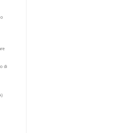
 o
are
o di
A)