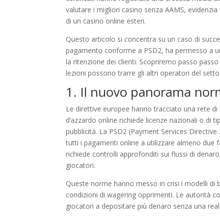
valutare i migliori casino senza AAMS, evidenzia 
di un casino online esteri.
Questo articolo si concentra su un caso di succ
pagamento conforme a PSD2, ha permesso a un op
la ritenzione dei clienti. Scopriremo passo passo
lezioni possono trarre gli altri operatori del setto
1. Il nuovo panorama nor
Le direttive europee hanno tracciato una rete di 
d’azzardo online richiede licenze nazionali o di t
pubblicità. La PSD2 (Payment Services Directive
tutti i pagamenti online a utilizzare almeno due
richiede controlli approfonditi sui flussi di denar
giocatori.
Queste norme hanno messo in crisi i modelli di bo
condizioni di wagering opprimenti. Le autorità c
giocatori a depositare più denaro senza una real