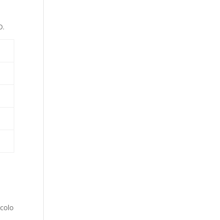
D.
lcolo