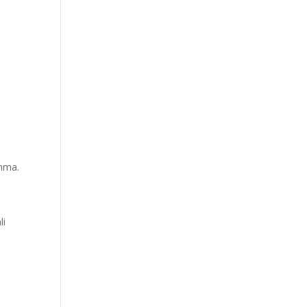
amma.
li