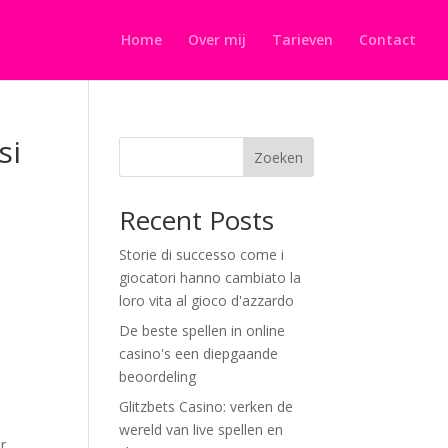
Home
Over mij
Tarieven
Contact
si
Zoeken
Recent Posts
Storie di successo come i
giocatori hanno cambiato la
loro vita al gioco d'azzardo
De beste spellen in online
casino's een diepgaande
beoordeling
Glitzbets Casino: verken de
wereld van live spellen en
er