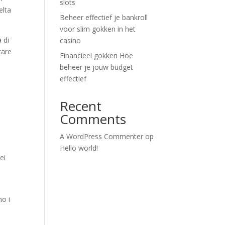
slots
elta
Beheer effectief je bankroll
voor slim gokken in het
 di
casino
tare
Financieel gokken Hoe
beheer je jouw budget
effectief
Recent
Comments
o
A WordPress Commenter
op
Hello world!
ei
no i