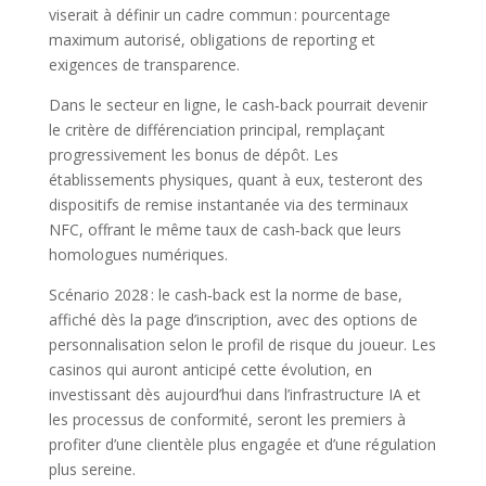
viserait à définir un cadre commun : pourcentage
maximum autorisé, obligations de reporting et
exigences de transparence.
Dans le secteur en ligne, le cash‑back pourrait devenir
le critère de différenciation principal, remplaçant
progressivement les bonus de dépôt. Les
établissements physiques, quant à eux, testeront des
dispositifs de remise instantanée via des terminaux
NFC, offrant le même taux de cash‑back que leurs
homologues numériques.
Scénario 2028 : le cash‑back est la norme de base,
affiché dès la page d’inscription, avec des options de
personnalisation selon le profil de risque du joueur. Les
casinos qui auront anticipé cette évolution, en
investissant dès aujourd’hui dans l’infrastructure IA et
les processus de conformité, seront les premiers à
profiter d’une clientèle plus engagée et d’une régulation
plus sereine.