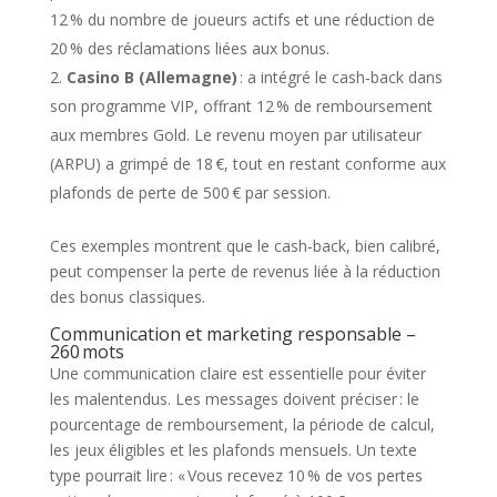
12 % du nombre de joueurs actifs et une réduction de
20 % des réclamations liées aux bonus.
Casino B (Allemagne)
: a intégré le cash‑back dans
son programme VIP, offrant 12 % de remboursement
aux membres Gold. Le revenu moyen par utilisateur
(ARPU) a grimpé de 18 €, tout en restant conforme aux
plafonds de perte de 500 € par session.
Ces exemples montrent que le cash‑back, bien calibré,
peut compenser la perte de revenus liée à la réduction
des bonus classiques.
Communication et marketing responsable –
260 mots
Une communication claire est essentielle pour éviter
les malentendus. Les messages doivent préciser : le
pourcentage de remboursement, la période de calcul,
les jeux éligibles et les plafonds mensuels. Un texte
type pourrait lire : « Vous recevez 10 % de vos pertes