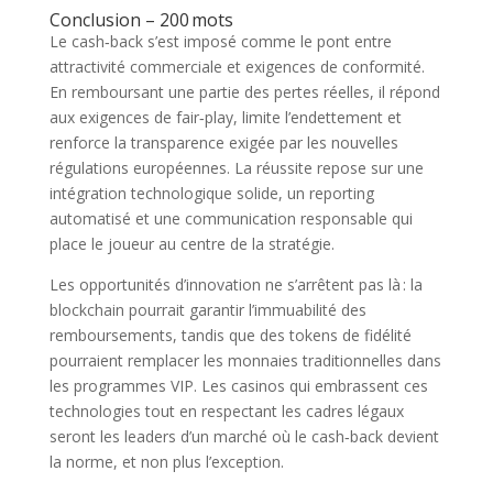
Conclusion – 200 mots
Le cash‑back s’est imposé comme le pont entre
attractivité commerciale et exigences de conformité.
En remboursant une partie des pertes réelles, il répond
aux exigences de fair‑play, limite l’endettement et
renforce la transparence exigée par les nouvelles
régulations européennes. La réussite repose sur une
intégration technologique solide, un reporting
automatisé et une communication responsable qui
place le joueur au centre de la stratégie.
Les opportunités d’innovation ne s’arrêtent pas là : la
blockchain pourrait garantir l’immuabilité des
remboursements, tandis que des tokens de fidélité
pourraient remplacer les monnaies traditionnelles dans
les programmes VIP. Les casinos qui embrassent ces
technologies tout en respectant les cadres légaux
seront les leaders d’un marché où le cash‑back devient
la norme, et non plus l’exception.