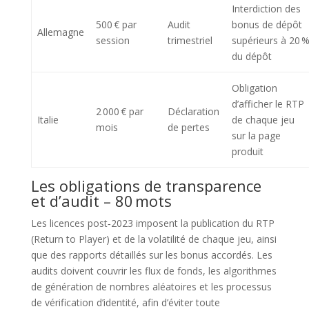
Interdiction des
500 € par
Audit
bonus de dépôt
Allemagne
session
trimestriel
supérieurs à 20 
du dépôt
Obligation
d’afficher le RTP
2 000 € par
Déclaration
Italie
de chaque jeu
mois
de pertes
sur la page
produit
Les obligations de transparence
et d’audit – 80 mots
Les licences post‑2023 imposent la publication du RTP
(Return to Player) et de la volatilité de chaque jeu, ainsi
que des rapports détaillés sur les bonus accordés. Les
audits doivent couvrir les flux de fonds, les algorithmes
de génération de nombres aléatoires et les processus
de vérification d’identité, afin d’éviter toute