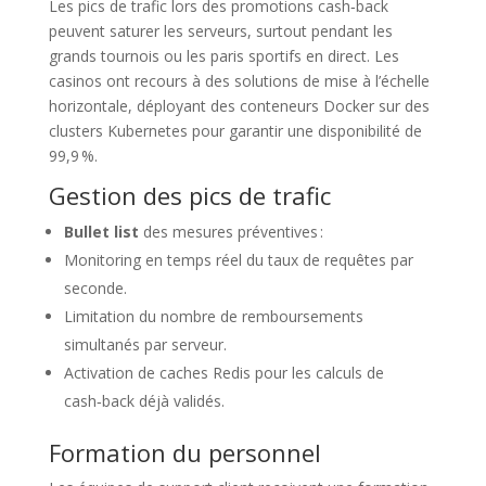
Les pics de trafic lors des promotions cash‑back
peuvent saturer les serveurs, surtout pendant les
grands tournois ou les paris sportifs en direct. Les
casinos ont recours à des solutions de mise à l’échelle
horizontale, déployant des conteneurs Docker sur des
clusters Kubernetes pour garantir une disponibilité de
99,9 %.
Gestion des pics de trafic
Bullet list
des mesures préventives :
Monitoring en temps réel du taux de requêtes par
seconde.
Limitation du nombre de remboursements
simultanés par serveur.
Activation de caches Redis pour les calculs de
cash‑back déjà validés.
Formation du personnel