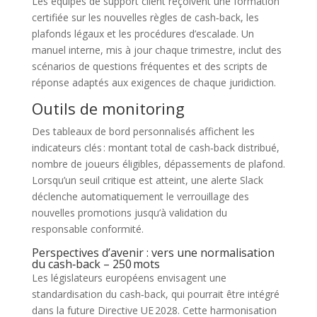
Les équipes de support client reçoivent une formation
certifiée sur les nouvelles règles de cash‑back, les
plafonds légaux et les procédures d’escalade. Un
manuel interne, mis à jour chaque trimestre, inclut des
scénarios de questions fréquentes et des scripts de
réponse adaptés aux exigences de chaque juridiction.
Outils de monitoring
Des tableaux de bord personnalisés affichent les
indicateurs clés : montant total de cash‑back distribué,
nombre de joueurs éligibles, dépassements de plafond.
Lorsqu’un seuil critique est atteint, une alerte Slack
déclenche automatiquement le verrouillage des
nouvelles promotions jusqu’à validation du
responsable conformité.
Perspectives d’avenir : vers une normalisation
du cash‑back – 250 mots
Les législateurs européens envisagent une
standardisation du cash‑back, qui pourrait être intégré
dans la future Directive UE 2028. Cette harmonisation