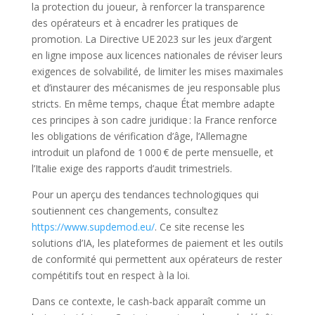
la protection du joueur, à renforcer la transparence
des opérateurs et à encadrer les pratiques de
promotion. La Directive UE 2023 sur les jeux d’argent
en ligne impose aux licences nationales de réviser leurs
exigences de solvabilité, de limiter les mises maximales
et d’instaurer des mécanismes de jeu responsable plus
stricts. En même temps, chaque État membre adapte
ces principes à son cadre juridique : la France renforce
les obligations de vérification d’âge, l’Allemagne
introduit un plafond de 1 000 € de perte mensuelle, et
l’Italie exige des rapports d’audit trimestriels.
Pour un aperçu des tendances technologiques qui
soutiennent ces changements, consultez
https://www.supdemod.eu/
. Ce site recense les
solutions d’IA, les plateformes de paiement et les outils
de conformité qui permettent aux opérateurs de rester
compétitifs tout en respect à la loi.
Dans ce contexte, le cash‑back apparaît comme un