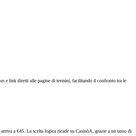
 link diretti alle pagine di termini, facilitando il confronto tra le
riva a €45. La scelta logica ricade su CasinòA, grazie a un tasso di