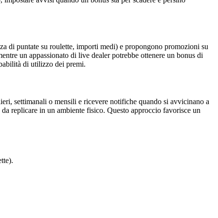
uenza di puntate su roulette, importi medi) e propongono promozioni su
 mentre un appassionato di live dealer potrebbe ottenere un bonus di
bilità di utilizzo dei premi.
ieri, settimanali o mensili e ricevere notifiche quando si avvicinano a
cile da replicare in un ambiente fisico. Questo approccio favorisce un
tte).