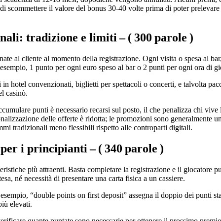
e di scommettere il valore del bonus 30‑40 volte prima di poter prelevare
ali: tradizione e limiti – ( 300 parole )
egnate al cliente al momento della registrazione. Ogni visita o spesa al ba
mpio, 1 punto per ogni euro speso al bar o 2 punti per ogni ora di gio
ni in hotel convenzionati, biglietti per spettacoli o concerti, e talvolta
el casinò.
 accumulare punti è necessario recarsi sul posto, il che penalizza chi vi
personalizzazione delle offerte è ridotta; le promozioni sono generalmente 
i tradizionali meno flessibili rispetto alle controparti digitali.
er i principianti – ( 340 parole )
ristiche più attraenti. Basta completare la registrazione e il giocatore può
tesa, né necessità di presentare una carta fisica a un cassiere.
 esempio, “double points on first deposit” assegna il doppio dei punti 
iù elevati.
erificare quante puntate sono necessarie per ottenere il prossimo premi