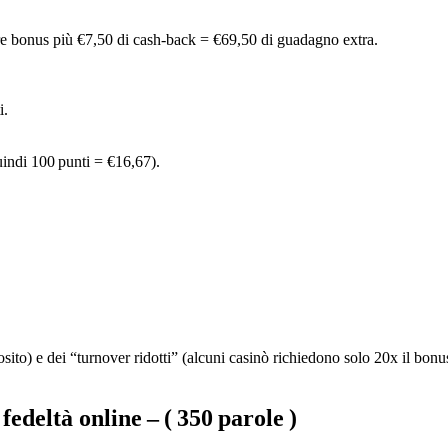
re bonus più €7,50 di cash‑back = €69,50 di guadagno extra.
i.
indi 100 punti = €16,67).
sito) e dei “turnover ridotti” (alcuni casinò richiedono solo 20x il bon
edeltà online – ( 350 parole )