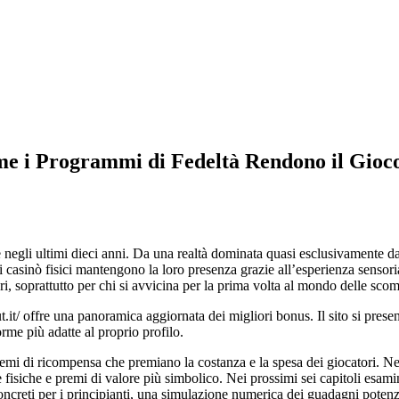
me i Programmi di Fedeltà Rendono il Gioco 
egli ultimi dieci anni. Da una realtà dominata quasi esclusivamente da s
e i casinò fisici mantengono la loro presenza grazie all’esperienza senso
ri, soprattutto per chi si avvicina per la prima volta al mondo delle sco
t.it/ offre una panoramica aggiornata dei migliori bonus. Il sito si prese
orme più adatte al proprio profilo.
istemi di ricompensa che premiano la costanza e la spesa dei giocatori. N
te fisiche e premi di valore più simbolico. Nei prossimi sei capitoli esam
concreti per i principianti, una simulazione numerica dei guadagni potenzi