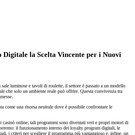
Digitale la Scelta Vincente per i Nuovi
ale luminose e tavoli di roulette, il settore è passato a un modello
riale che solo un ambiente reale può offrire. Questa convivenza tra
mmesse.
nta come una risorsa neutrale dove è possibile confrontare le
ei casinò online, tali programmi sono diventati veri e propri motori di
ineremo: il funzionamento interno dei loyalty program digitali, le
ali, i criteri per scegliere il programma più vantaggioso e, infine, un