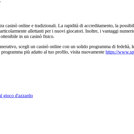
.
ra casinò online e tradizionali. La rapidità di accreditamento, la possibil
articolarmente allettanti per i nuovi giocatori. Inoltre, i vantaggi numer
tenibile in un casinò fisico.
nerativo, scegli un casinò online con un solido programma di fedeltà, le
il programma più adatto al tuo profilo, visita nuovamente
https://www.spa
al gioco d'azzardo