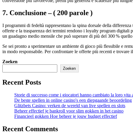
conversione più favorevole, premi più generosi e scadenze più lunghe
7. Conclusione – ( 200 parole )
I programmi di fedeltà rappresentano la spina dorsale della differenza t
offerte e la trasparenza dei termini rendono i loyalty program digitali p
un guadagno medio mensile che può superare di più del 300 % quello ot
Se sei pronto a sperimentare un ambiente di gioco più flessibile e remu
in modo responsabile. Per confrontare le offerte più recenti e trovare 
Zoeken
Zoeken
Recent Posts
Storie di successo come i giocatori hanno cambiato la loro vita 
De beste spellen in online casino's een diepgaande beoordeling
Glitzbets Casino: verken de wereld van live spellen en slots
Beheer effectief je bankroll voor slim gokken in het casino
Financieel gokken Hoe beheer je jouw budget effectief
Recent Comments