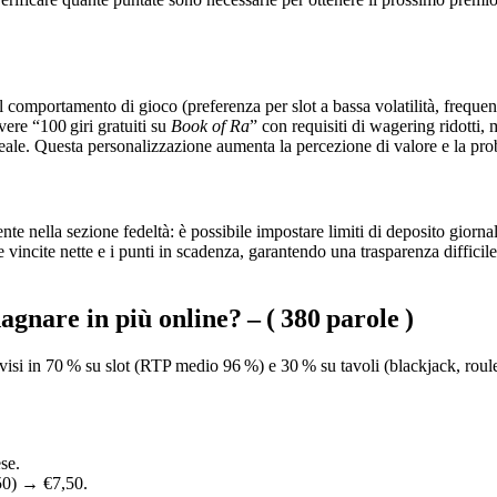
 il comportamento di gioco (preferenza per slot a bassa volatilità, freq
vere “100 giri gratuiti su
Book of Ra
” con requisiti di wagering ridotti,
reale. Questa personalizzazione aumenta la percezione di valore e la proba
e nella sezione fedeltà: è possibile impostare limiti di deposito giornal
a, le vincite nette e i punti in scadenza, garantendo una trasparenza diffi
gnare in più online? – ( 380 parole )
i in 70 % su slot (RTP medio 96 %) e 30 % su tavoli (blackjack, roule
se.
150) → €7,50.