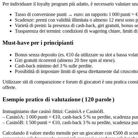
Per individuare il loyalty program più adatto, è necessario valutare una 
Tasso di conversione punti → euro: un rapporto 1 000 punti = €1
Scadenze: premi con validità illimitata o almeno 12 mesi sono pr
Varietà di premi: la presenza di cash‑back, giri gratuiti, bonus
Trasparenza dei termini: condizioni di wagering chiare, limiti di
Must‑have per i principianti
Bonus senza deposito (es. €10 da utilizzare su slot a bassa volati
Giri gratuiti ricorrenti (almeno 20 free spin al mese).
Cash‑back minimo del 3 % sulle perdite.
Possibilità di impostare limiti di spesa direttamente dal cruscotto
Utilizzare siti di comparazione e forum di giocatori è una pratica consi
offerte.
Esempio pratico di valutazione ( 120 parole )
Immaginiamo due casinò fittizi: CasinòA e CasinòB.
– CasinòA: 1 000 punti = €10, cash‑back 5 % su perdite, scadenza punt
– CasinòB: 1 500 punti = €10, cash‑back 3 % su perdite, scadenza punti
Calcolando il valore medio mensile per un giocatore con €500 di scom