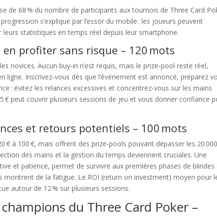
sse de 68 % du nombre de participants aux tournois de Three Card Po
rogression s’explique par l’essor du mobile : les joueurs peuvent
er leurs statistiques en temps réel depuis leur smartphone.
 en profiter sans risque – 120 mots
les novices. Aucun buy‑in n’est requis, mais le prize‑pool reste réel,
n ligne. Inscrivez‑vous dès que l’événement est annoncé, préparez v
ice : évitez les relances excessives et concentrez‑vous sur les mains
 € peut couvrir plusieurs sessions de jeu et vous donner confiance p
nces et retours potentiels – 100 mots
20 € à 100 €, mais offrent des prize‑pools pouvant dépasser les 20 000
élection des mains et la gestion du temps deviennent cruciales. Une
tive et patience, permet de survivre aux premières phases de blindes 
es montrent de la fatigue. Le ROI (return on investment) moyen pour l
itue autour de 12 % sur plusieurs sessions.
s champions du Three Card Poker –