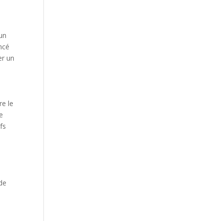
un
ancé
er un
re le
e
fs
 de