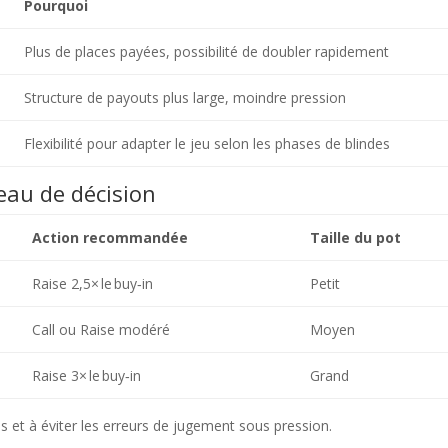
Pourquoi
Plus de places payées, possibilité de doubler rapidement
Structure de payouts plus large, moindre pression
Flexibilité pour adapter le jeu selon les phases de blindes
leau de décision
Action recommandée
Taille du pot
Raise 2,5× le buy‑in
Petit
Call ou Raise modéré
Moyen
Raise 3× le buy‑in
Grand
s et à éviter les erreurs de jugement sous pression.