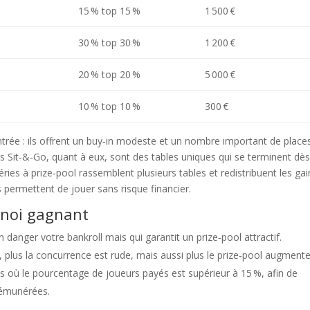
15 % top 15 %
1 500 €
30 % top 30 %
1 200 €
20 % top 20 %
5 000 €
10 % top 10 %
300 €
’entrée : ils offrent un buy‑in modeste et un nombre important de place
s Sit‑&‑Go, quant à eux, sont des tables uniques qui se terminent dè
éries à prize‑pool rassemblent plusieurs tables et redistribuent les gai
s permettent de jouer sans risque financier.
urnoi gagnant
danger votre bankroll mais qui garantit un prize‑pool attractif.
ts, plus la concurrence est rude, mais aussi plus le prize‑pool augmente
nois où le pourcentage de joueurs payés est supérieur à 15 %, afin de
rémunérées.