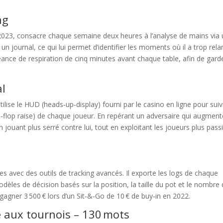
ng
023, consacre chaque semaine deux heures à l’analyse de mains via 
un journal, ce qui lui permet d’identifier les moments où il a trop rel
éance de respiration de cinq minutes avant chaque table, afin de gard
al
utilise le HUD (heads‑up‑display) fourni par le casino en ligne pour suiv
re‑flop raise) de chaque joueur. En repérant un adversaire qui augment
 jouant plus serré contre lui, tout en exploitant les joueurs plus passi
 avec des outils de tracking avancés. Il exporte les logs de chaque
odèles de décision basés sur la position, la taille du pot et le nombre
gagner 3 500 € lors d’un Sit‑&‑Go de 10 € de buy‑in en 2022.
e aux tournois – 130 mots