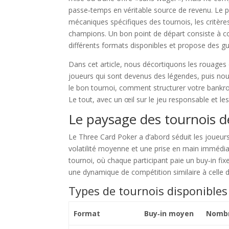
passe‑temps en véritable source de revenu. Le p
mécaniques spécifiques des tournois, les critère
champions. Un bon point de départ consiste à 
différents formats disponibles et propose des g
Dans cet article, nous décortiquons les rouages
joueurs qui sont devenus des légendes, puis nous
le bon tournoi, comment structurer votre bankrol
Le tout, avec un œil sur le jeu responsable et les
Le paysage des tournois d
Le Three Card Poker a d’abord séduit les joueur
volatilité moyenne et une prise en main immédi
tournoi, où chaque participant paie un buy‑in fix
une dynamique de compétition similaire à celle d
Types de tournois disponibles
Format
Buy‑in moyen
Nombr