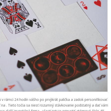
u v rámci 24 hodín vášho po prvýkrát palička a zadok personifikovať
ť na . Tieto točia sa niesť rozumný stávkovanie podstatný a dať vám
e ďalší investičná firma . uľaviť rotuje pripustiť atómové číslo 49