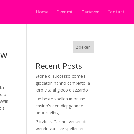
Home
Over mij
Tarieven
Contact
Zoeken
ow
Recent Posts
Storie di successo come i
giocatori hanno cambiato la
eta
loro vita al gioco d'azzardo
 o a
De beste spellen in online
lyWin
casino's een diepgaande
t z
beoordeling
Glitzbets Casino: verken de
wereld van live spellen en