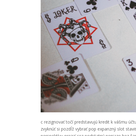
c rezignovať točí predstavujú kredit k vášmu účt
zvyknúť si pozdĺž vybrať pop expanzný slot stavi
perspektívu prejsť cez podstatný peniaze bez šanc