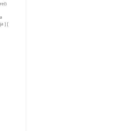
reči
ma
a ] [