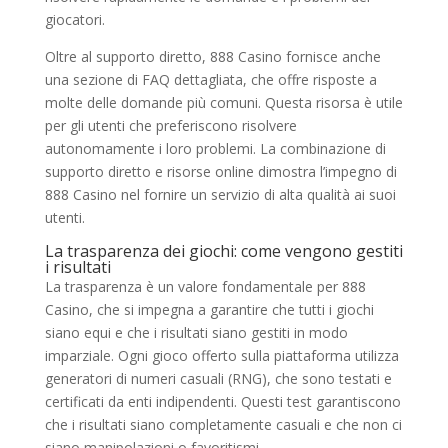
giocatori.
Oltre al supporto diretto, 888 Casino fornisce anche
una sezione di FAQ dettagliata, che offre risposte a
molte delle domande più comuni. Questa risorsa è utile
per gli utenti che preferiscono risolvere
autonomamente i loro problemi. La combinazione di
supporto diretto e risorse online dimostra l’impegno di
888 Casino nel fornire un servizio di alta qualità ai suoi
utenti.
La trasparenza dei giochi: come vengono gestiti
i risultati
La trasparenza è un valore fondamentale per 888
Casino, che si impegna a garantire che tutti i giochi
siano equi e che i risultati siano gestiti in modo
imparziale. Ogni gioco offerto sulla piattaforma utilizza
generatori di numeri casuali (RNG), che sono testati e
certificati da enti indipendenti. Questi test garantiscono
che i risultati siano completamente casuali e che non ci
siano manipolazioni o favoritismi.