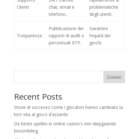
Clienti
chat, email e
problematiche
telefono.
degli utenti.
Pubblicazione dei
Garantire
Trasparenza
rapporti di audit e
l’equità dei
percentuali RTP.
giochi.
Zoeken
Recent Posts
Storie di successo come i giocatori hanno cambiato la
loro vita al gioco d'azzardo
De beste spellen in online casino's een diepgaande
beoordeling