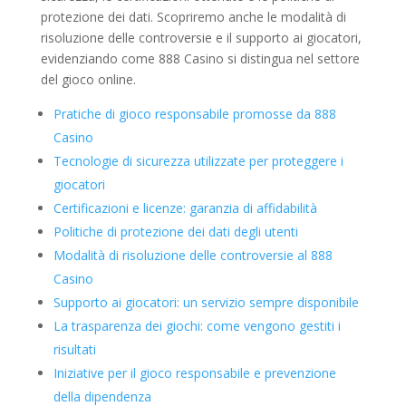
protezione dei dati. Scopriremo anche le modalità di
risoluzione delle controversie e il supporto ai giocatori,
evidenziando come 888 Casino si distingua nel settore
del gioco online.
Pratiche di gioco responsabile promosse da 888
Casino
Tecnologie di sicurezza utilizzate per proteggere i
giocatori
Certificazioni e licenze: garanzia di affidabilità
Politiche di protezione dei dati degli utenti
Modalità di risoluzione delle controversie al 888
Casino
Supporto ai giocatori: un servizio sempre disponibile
La trasparenza dei giochi: come vengono gestiti i
risultati
Iniziative per il gioco responsabile e prevenzione
della dipendenza