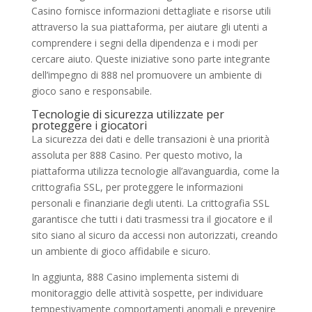
Casino fornisce informazioni dettagliate e risorse utili
attraverso la sua piattaforma, per aiutare gli utenti a
comprendere i segni della dipendenza e i modi per
cercare aiuto. Queste iniziative sono parte integrante
dell’impegno di 888 nel promuovere un ambiente di
gioco sano e responsabile.
Tecnologie di sicurezza utilizzate per
proteggere i giocatori
La sicurezza dei dati e delle transazioni è una priorità
assoluta per 888 Casino. Per questo motivo, la
piattaforma utilizza tecnologie all’avanguardia, come la
crittografia SSL, per proteggere le informazioni
personali e finanziarie degli utenti. La crittografia SSL
garantisce che tutti i dati trasmessi tra il giocatore e il
sito siano al sicuro da accessi non autorizzati, creando
un ambiente di gioco affidabile e sicuro.
In aggiunta, 888 Casino implementa sistemi di
monitoraggio delle attività sospette, per individuare
tempestivamente comportamenti anomali e prevenire