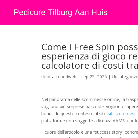
Come i Free Spin poss
esperienza di gioco re
calcolatore di costi t
door
allroundweb
|
sep 25, 2025
|
Uncategoriz
Nel panorama delle scommesse online, la traspar
vogliono più sorprese nascoste: vogliono sapere
bonus. In questo contesto, il sito
siti scommess
piattaforme non soggette a licenza AAMS, confron
Il cuore dell’articolo è una “success story” conc