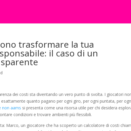
ono trasformare la tua
sponsabile: il caso di un
rasparente
ed
enza dei costi sta diventando un vero punto di svolta. I giocatori no
 esattamente quanto pagano per ogni giro, per ogni puntata, per ogn
e non aams
si presenta come una risorsa utile per chi desidera esplor
tare condizioni e trovare ambienti più flessibili.
reta: Marco, un giocatore che ha scoperto un calcolatore di costi chia