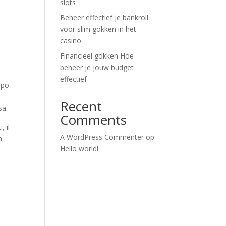
slots
Beheer effectief je bankroll
voor slim gokken in het
casino
Financieel gokken Hoe
beheer je jouw budget
effectief
mpo
Recent
sa.
Comments
, il
A WordPress Commenter
op
a
Hello world!