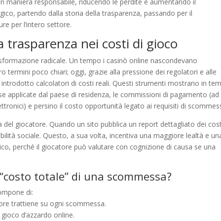
n in maniera responsabile, riducendo le perdite e aumentando il
gico, partendo dalla storia della trasparenza, passando per il
re per l’intero settore.
a trasparenza nei costi di gioco
 trasformazione radicale. Un tempo i casinò online nascondevano
o termini poco chiari; oggi, grazie alla pressione dei regolatori e alle
introdotto calcolatori di costi reali. Questi strumenti mostrano in te
asse applicate dal paese di residenza, le commissioni di pagamento (ad
ettronici) e persino il costo opportunità legato ai requisiti di scommes
 del giocatore. Quando un sito pubblica un report dettagliato dei costi
ilità sociale. Questo, a sua volta, incentiva una maggiore lealtà e un
co, perché il giocatore può valutare con cognizione di causa se una
l “costo totale” di una scommessa?
compone di:
tore trattiene su ogni scommessa.
 gioco d’azzardo online.