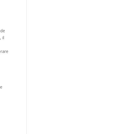
ede
 il
erare
n
se