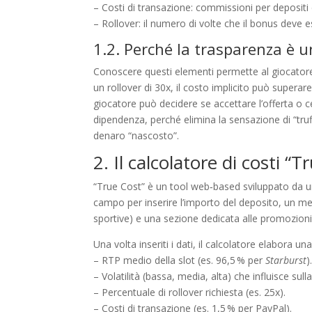
– Costi di transazione: commissioni per depositi 
– Rollover: il numero di volte che il bonus deve
1.2. Perché la trasparenza è u
Conoscere questi elementi permette al giocatore 
un rollover di 30x, il costo implicito può superar
giocatore può decidere se accettare l’offerta o cerc
dipendenza, perché elimina la sensazione di “tru
denaro “nascosto”.
2. Il calcolatore di costi 
“True Cost” è un tool web‑based sviluppato da un 
campo per inserire l’importo del deposito, un me
sportive) e una sezione dedicata alle promozioni a
Una volta inseriti i dati, il calcolatore elabora 
– RTP medio della slot (es. 96,5 % per
Starburst
)
– Volatilità (bassa, media, alta) che influisce sull
– Percentuale di rollover richiesta (es. 25x).
– Costi di transazione (es. 1,5 % per PayPal).