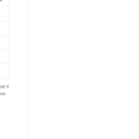
er il
one