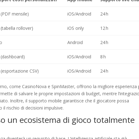
 (PDF mensile)
iOS/Android
24 h
 (tabella rollover)
iOS only
12 h
o
Android
24 h
 (dashboard)
iOS/Android
8 h
 (esportazione CSV)
iOS/Android
24 h
erno, come CasinoNova e SpinMaster, offrono la migliore esperienza p
mette di salvare le proprie impostazioni di budget, mentre l’integrazi
iato. Inoltre, il supporto mobile garantisce che il giocatore possa
il rischio di decisioni impulsive.
rso un ecosistema di gioco totalmente
diventerà un requisito di base. L’intelligenza artificiale sta già