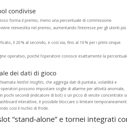
ool condivise
gresso forma il premio, meno una percentuale di commissione.
 viene reinvestita nel premio, aumentando l’interesse per gli utenti più
ficato, il 20 % al secondo, e così via, fino al 10 % per i primi cinque.
gine operativo, poiché l’operatore conosce esattamente la percentual
le dei dati di gioco
, chiamata
NetEnt Insights
, che aggrega dati di puntata, volatilità e
 operatori possono impostare soglie di allarme per attività anomale,
pochi secondi (indicatore di bot) o un picco di vincite concentrate s
 dashboard interattive, è possibile bloccare o limitare temporaneamen
ndo così il rischio di frode.
slot “stand‑alone” e tornei integrati c