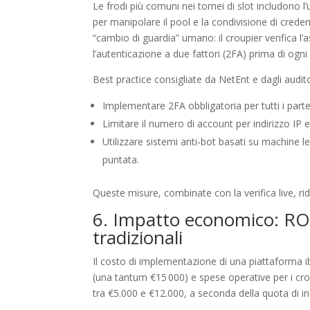
Le frodi più comuni nei tornei di slot includono l
per manipolare il pool e la condivisione di creden
“cambio di guardia” umano: il croupier verifica l
l’autenticazione a due fattori (2FA) prima di ogni
Best practice consigliate da NetEnt e dagli audito
Implementare 2FA obbligatoria per tutti i partec
Limitare il numero di account per indirizzo IP e 
Utilizzare sistemi anti‑bot basati su machine lea
puntata.
Queste misure, combinate con la verifica live, ridu
6. Impatto economico: ROI
tradizionali
Il costo di implementazione di una piattaforma i
(una tantum €15 000) e spese operative per i cro
tra €5.000 e €12.000, a seconda della quota di in