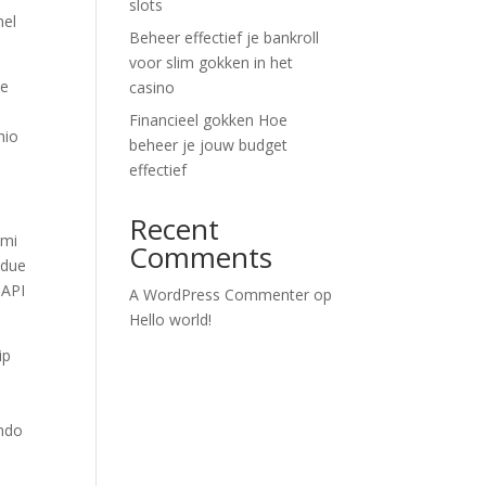
slots
nel
Beheer effectief je bankroll
voor slim gokken in het
he
casino
Financieel gokken Hoe
hio
beheer je jouw budget
effectief
Recent
imi
Comments
 due
 API
A WordPress Commenter
op
Hello world!
ip
ondo