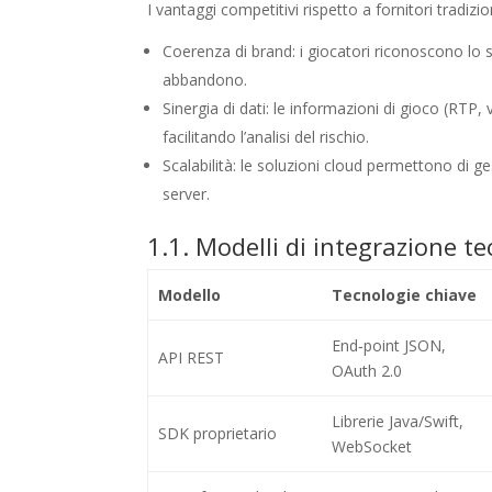
I vantaggi competitivi rispetto a fornitori tradizio
Coerenza di brand: i giocatori riconoscono lo st
abbandono.
Sinergia di dati: le informazioni di gioco (RTP,
facilitando l’analisi del rischio.
Scalabilità: le soluzioni cloud permettono di ges
server.
1.1. Modelli di integrazione t
Modello
Tecnologie chiave
End‑point JSON,
API REST
OAuth 2.0
Librerie Java/Swift,
SDK proprietario
WebSocket