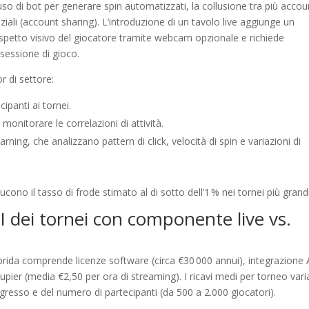
’uso di bot per generare spin automatizzati, la collusione tra più accou
ziali (account sharing). L’introduzione di un tavolo live aggiunge un
’aspetto visivo del giocatore tramite webcam opzionale e richiede
 sessione di gioco.
r di settore:
ipanti ai tornei.
monitorare le correlazioni di attività.
rning, che analizzano pattern di click, velocità di spin e variazioni di
cono il tasso di frode stimato al di sotto dell’1 % nei tornei più grandi
 dei tornei con componente live vs.
brida comprende licenze software (circa €30 000 annui), integrazione 
upier (media €2,50 per ora di streaming). I ricavi medi per torneo var
gresso e del numero di partecipanti (da 500 a 2.000 giocatori).