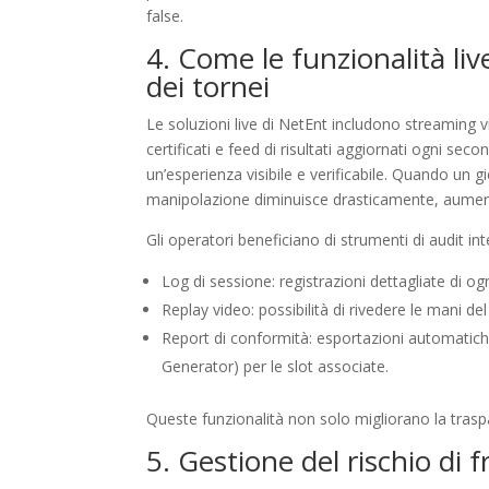
false.
4. Come le funzionalità li
dei tornei
Le soluzioni live di NetEnt includono streaming v
certificati e feed di risultati aggiornati ogni se
un’esperienza visibile e verificabile. Quando un gi
manipolazione diminuisce drasticamente, aumenta
Gli operatori beneficiano di strumenti di audit int
Log di sessione: registrazioni dettagliate di o
Replay video: possibilità di rivedere le mani del
Report di conformità: esportazioni automatic
Generator) per le slot associate.
Queste funzionalità non solo migliorano la trasp
5. Gestione del rischio di f