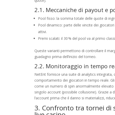
quote).
2.1. Meccaniche di payout e p
Pool fisso: la somma totale delle quote di in
Pool dinamico: parte delle vincite dei giocatori
attivi.
Premi scalati: il 30 % del pool va al primo classi
Queste varianti permettono di controllare il mar
guadagno prima dell’inizio del torneo.
2.2. Monitoraggio in tempo rea
NetEnt fornisce una suite di analytics integrata
comportamento dei giocatori in tempo reale. Gli
come un numero di spin anormalmente elevato in 
singolo account (possibile collusione). Grazie a
l’account prima che il danno si materializzi, riduce
3. Confronto tra tornei di 
live casino