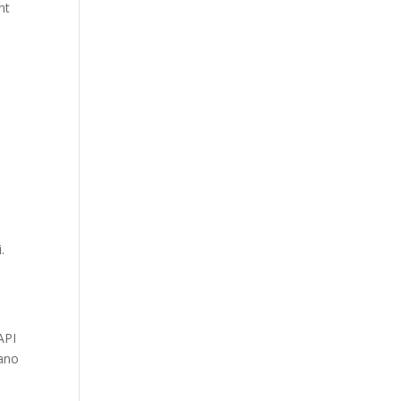
nt
.
API
iano