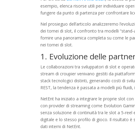
esempio, elenca risorse utili per individuare opera
fungere da punto di partenza per confrontare li
Nel prosieguo dell’articolo analizzeremo l’evoluzi
dei tornei di slot, il confronto tra modelli “stand
fornire una panoramica completa su come le part
nei tornei di slot.
1. Evoluzione delle partners
Le collaborazioni tra sviluppatori di slot e operat
stream di croupier venivano gestiti da piattafo
stack tecnologici distinti, generando costi di svil
REST, la tendenza è passata a modelli più fluidi, i
NetEnt ha iniziato a integrare le proprie slot con
con provider di streaming come Evolution Gaming
senza soluzione di continuità tra le slot a 5‑ree
digitale e lo stesso profilo di gioco. Il risult
dati interni di NetEnt.