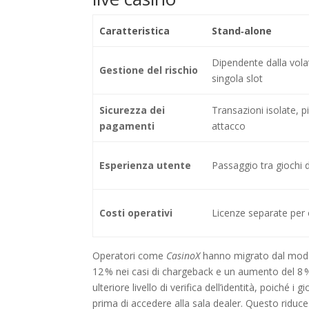
Caratteristica
Stand‑alone
Dipendente dalla volati
Gestione del rischio
singola slot
Sicurezza dei
Transazioni isolate, pi
pagamenti
attacco
Esperienza utente
Passaggio tra giochi 
Costi operativi
Licenze separate per 
Operatori come
CasinoX
hanno migrato dal model
12 % nei casi di chargeback e un aumento del 8 % 
ulteriore livello di verifica dell’identità, poic
prima di accedere alla sala dealer. Questo riduce 