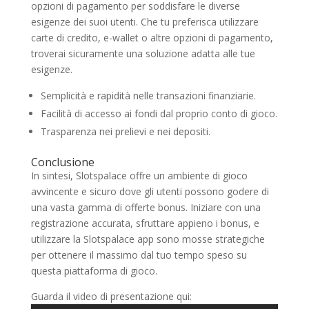
opzioni di pagamento per soddisfare le diverse
esigenze dei suoi utenti. Che tu preferisca utilizzare
carte di credito, e-wallet o altre opzioni di pagamento,
troverai sicuramente una soluzione adatta alle tue
esigenze.
Semplicità e rapidità nelle transazioni finanziarie.
Facilità di accesso ai fondi dal proprio conto di gioco.
Trasparenza nei prelievi e nei depositi.
Conclusione
In sintesi, Slotspalace offre un ambiente di gioco
avvincente e sicuro dove gli utenti possono godere di
una vasta gamma di offerte bonus. Iniziare con una
registrazione accurata, sfruttare appieno i bonus, e
utilizzare la Slotspalace app sono mosse strategiche
per ottenere il massimo dal tuo tempo speso su
questa piattaforma di gioco.
Guarda il video di presentazione qui: