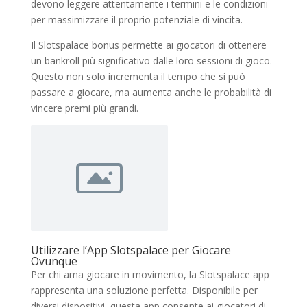
devono leggere attentamente i termini e le condizioni
per massimizzare il proprio potenziale di vincita.
Il Slotspalace bonus permette ai giocatori di ottenere
un bankroll più significativo dalle loro sessioni di gioco.
Questo non solo incrementa il tempo che si può
passare a giocare, ma aumenta anche le probabilità di
vincere premi più grandi.
Utilizzare l’App Slotspalace per Giocare
Ovunque
Per chi ama giocare in movimento, la Slotspalace app
rappresenta una soluzione perfetta. Disponibile per
diversi dispositivi, questa app consente ai giocatori di