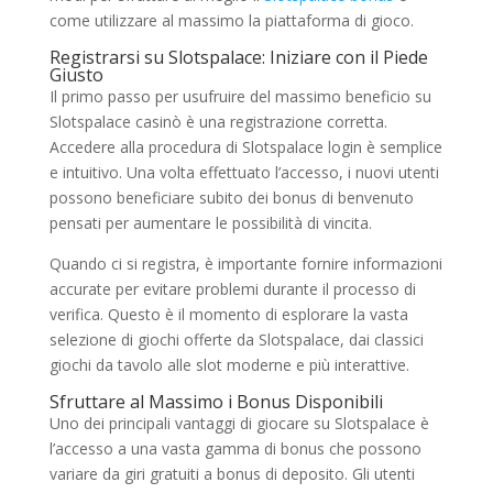
come utilizzare al massimo la piattaforma di gioco.
Registrarsi su Slotspalace: Iniziare con il Piede
Giusto
Il primo passo per usufruire del massimo beneficio su
Slotspalace casinò è una registrazione corretta.
Accedere alla procedura di Slotspalace login è semplice
e intuitivo. Una volta effettuato l’accesso, i nuovi utenti
possono beneficiare subito dei bonus di benvenuto
pensati per aumentare le possibilità di vincita.
Quando ci si registra, è importante fornire informazioni
accurate per evitare problemi durante il processo di
verifica. Questo è il momento di esplorare la vasta
selezione di giochi offerte da Slotspalace, dai classici
giochi da tavolo alle slot moderne e più interattive.
Sfruttare al Massimo i Bonus Disponibili
Uno dei principali vantaggi di giocare su Slotspalace è
l’accesso a una vasta gamma di bonus che possono
variare da giri gratuiti a bonus di deposito. Gli utenti