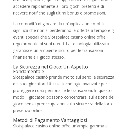
accedere rapidamente ai loro giochi preferiti e di
ricevere notifiche sugli ultimi bonus e promozioni.
La comodità di giocare da un’applicazione mobile
significa che non si perderanno le offerte a tempo e gli
eventi speciali che Slotspalace casino online offre
regolarmente ai suoi utenti. La tecnologia utilizzata
garantisce un ambiente sicuro per le transazioni
finanziarie e il gioco stesso.
La Sicurezza nel Gioco: Un Aspetto
Fondamentale
Slotspalace casinò prende molto sul serio la sicurezza
dei suoi giocatori. Utilizza tecnologie avanzate per
proteggere i dati personali e le transazioni. In questo
modo, i giocatori possono concentrarsi sull’azione del
gioco senza preoccupazioni sulla sicurezza della loro
presenza online.
Metodi di Pagamento Vantaggiosi
Slotspalace casino online offre un’ampia gamma di