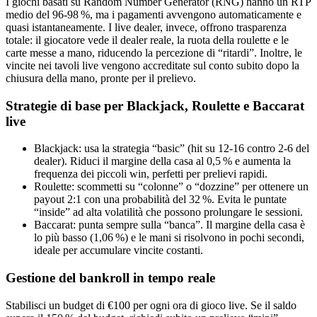
I giochi basati su Random Number Generator (RNG) hanno un RTP
medio del 96‑98 %, ma i pagamenti avvengono automaticamente e
quasi istantaneamente. I live dealer, invece, offrono trasparenza
totale: il giocatore vede il dealer reale, la ruota della roulette e le
carte messe a mano, riducendo la percezione di “ritardi”. Inoltre, le
vincite nei tavoli live vengono accreditate sul conto subito dopo la
chiusura della mano, pronte per il prelievo.
Strategie di base per Blackjack, Roulette e Baccarat
live
Blackjack: usa la strategia “basic” (hit su 12‑16 contro 2‑6 del
dealer). Riduci il margine della casa al 0,5 % e aumenta la
frequenza dei piccoli win, perfetti per prelievi rapidi.
Roulette: scommetti su “colonne” o “dozzine” per ottenere un
payout 2:1 con una probabilità del 32 %. Evita le puntate
“inside” ad alta volatilità che possono prolungare le sessioni.
Baccarat: punta sempre sulla “banca”. Il margine della casa è
lo più basso (1,06 %) e le mani si risolvono in pochi secondi,
ideale per accumulare vincite costanti.
Gestione del bankroll in tempo reale
Stabilisci un budget di €100 per ogni ora di gioco live. Se il saldo