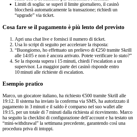
Limiti di soglia: se superi il limite giornaliero, il casinò
bloccherà automaticamente la transazione; richiedi un
“upgrade” via ticket.
Cosa fare se il pagamento è più lento del previsto
Apri una chat live e fornisci il numero di ticket.
Usa lo script di seguito per accelerare la risposta:
“Buongiorno, ho effettuato un prelievo di €250 tramite Skrill
alle 14:05 e non è ancora arrivato. Potete verificare lo stato?”
Se la risposta supera i 15 minuti, chiedi l’escalation a un
supervisor. La maggior parte dei casinò risponde entro
10 minuti alle richieste di escalation.
Esempio pratico
Marco, un giocatore italiano, ha richiesto €500 tramite Skrill alle
19:12. Il sistema ha inviato la conferma via SMS, ha autorizzato il
pagamento in 3 minuti e il saldo è comparso nel suo wallet alle
19:15, per un totale di 7 minuti dalla richiesta al ricevimento. Marco
ha seguito la checklist di configurazione dell’account e ha testato un
“mini‑withdrawal” la settimana precedente, garantendo così una
procedura priva di intoppi.