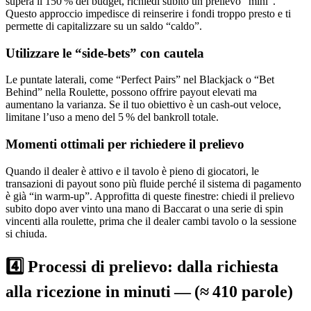
supera il 150 % del budget, richiedi subito un prelievo “mini”.
Questo approccio impedisce di reinserire i fondi troppo presto e ti
permette di capitalizzare su un saldo “caldo”.
Utilizzare le “side‑bets” con cautela
Le puntate laterali, come “Perfect Pairs” nel Blackjack o “Bet
Behind” nella Roulette, possono offrire payout elevati ma
aumentano la varianza. Se il tuo obiettivo è un cash‑out veloce,
limitane l’uso a meno del 5 % del bankroll totale.
Momenti ottimali per richiedere il prelievo
Quando il dealer è attivo e il tavolo è pieno di giocatori, le
transazioni di payout sono più fluide perché il sistema di pagamento
è già “in warm‑up”. Approfitta di queste finestre: chiedi il prelievo
subito dopo aver vinto una mano di Baccarat o una serie di spin
vincenti alla roulette, prima che il dealer cambi tavolo o la sessione
si chiuda.
4️⃣ Processi di prelievo: dalla richiesta
alla ricezione in minuti — (≈ 410 parole)