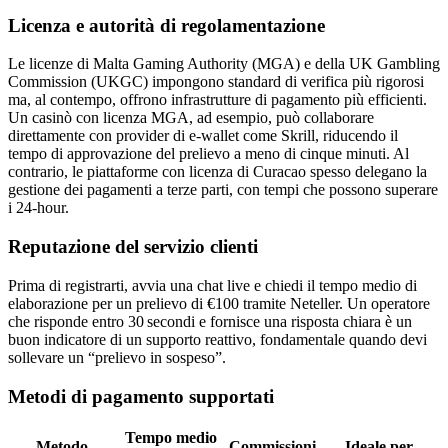
Licenza e autorità di regolamentazione
Le licenze di Malta Gaming Authority (MGA) e della UK Gambling
Commission (UKGC) impongono standard di verifica più rigorosi
ma, al contempo, offrono infrastrutture di pagamento più efficienti.
Un casinò con licenza MGA, ad esempio, può collaborare
direttamente con provider di e‑wallet come Skrill, riducendo il
tempo di approvazione del prelievo a meno di cinque minuti. Al
contrario, le piattaforme con licenza di Curacao spesso delegano la
gestione dei pagamenti a terze parti, con tempi che possono superare
i 24‑hour.
Reputazione del servizio clienti
Prima di registrarti, avvia una chat live e chiedi il tempo medio di
elaborazione per un prelievo di €100 tramite Neteller. Un operatore
che risponde entro 30 secondi e fornisce una risposta chiara è un
buon indicatore di un supporto reattivo, fondamentale quando devi
sollevare un “prelievo in sospeso”.
Metodi di pagamento supportati
Tempo medio
Metodo
Commissioni
Ideale per