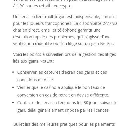
à 1 %) sur les retraits en crypto.
Un service client multilingue est indispensable, surtout
pour les joueurs francophones. La disponibilité 24/7 via
chat en direct, email et téléphone garantit une
résolution rapide des problèmes, qu’il s’agisse d’une
vérification d’identité ou d’un litige sur un gain NetEnt.
Voici les points à surveiller lors de la gestion des litiges
liés aux gains NetEnt :
Conserver les captures d’écran des gains et des
conditions de mise.
Vérifier que le casino a appliqué le bon taux de
conversion en cas de retrait en devise différente.
Contacter le service client dans les 30 jours suivant le
gain, délai généralement imposé par les licences.
Bullet list des meilleures pratiques pour les paiements :