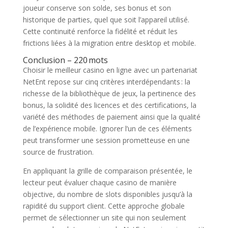
joueur conserve son solde, ses bonus et son
historique de parties, quel que soit l’appareil utilisé.
Cette continuité renforce la fidélité et réduit les
frictions liées à la migration entre desktop et mobile.
Conclusion – 220 mots
Choisir le meilleur casino en ligne avec un partenariat
NetEnt repose sur cinq critères interdépendants : la
richesse de la bibliothèque de jeux, la pertinence des
bonus, la solidité des licences et des certifications, la
variété des méthodes de paiement ainsi que la qualité
de l’expérience mobile. Ignorer l’un de ces éléments
peut transformer une session prometteuse en une
source de frustration.
En appliquant la grille de comparaison présentée, le
lecteur peut évaluer chaque casino de manière
objective, du nombre de slots disponibles jusqu’à la
rapidité du support client. Cette approche globale
permet de sélectionner un site qui non seulement