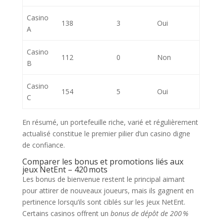
Casino
138
3
Oui
A
Casino
112
0
Non
B
Casino
154
5
Oui
C
En résumé, un portefeuille riche, varié et régulièrement
actualisé constitue le premier pilier d’un casino digne
de confiance.
Comparer les bonus et promotions liés aux
jeux NetEnt – 420 mots
Les bonus de bienvenue restent le principal aimant
pour attirer de nouveaux joueurs, mais ils gagnent en
pertinence lorsqu’ils sont ciblés sur les jeux NetEnt.
Certains casinos offrent un
bonus de dépôt de 200 %