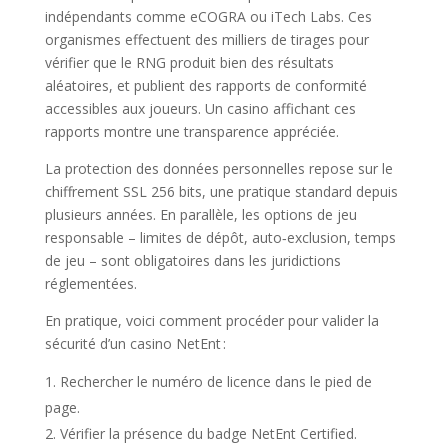
indépendants comme eCOGRA ou iTech Labs. Ces
organismes effectuent des milliers de tirages pour
vérifier que le RNG produit bien des résultats
aléatoires, et publient des rapports de conformité
accessibles aux joueurs. Un casino affichant ces
rapports montre une transparence appréciée.
La protection des données personnelles repose sur le
chiffrement SSL 256 bits, une pratique standard depuis
plusieurs années. En parallèle, les options de jeu
responsable – limites de dépôt, auto‑exclusion, temps
de jeu – sont obligatoires dans les juridictions
réglementées.
En pratique, voici comment procéder pour valider la
sécurité d’un casino NetEnt :
Rechercher le numéro de licence dans le pied de
page.
Vérifier la présence du badge NetEnt Certified.