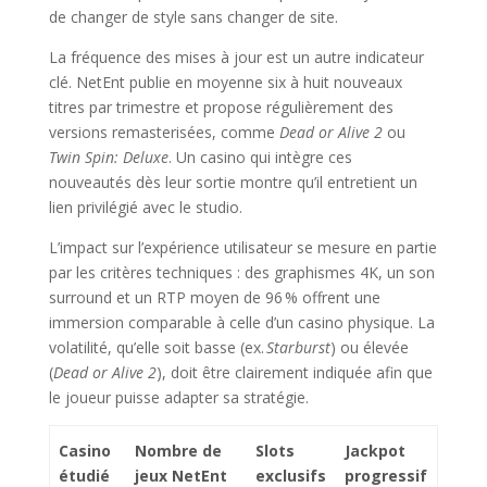
de changer de style sans changer de site.
La fréquence des mises à jour est un autre indicateur
clé. NetEnt publie en moyenne six à huit nouveaux
titres par trimestre et propose régulièrement des
versions remasterisées, comme
Dead or Alive 2
ou
Twin Spin: Deluxe
. Un casino qui intègre ces
nouveautés dès leur sortie montre qu’il entretient un
lien privilégié avec le studio.
L’impact sur l’expérience utilisateur se mesure en partie
par les critères techniques : des graphismes 4K, un son
surround et un RTP moyen de 96 % offrent une
immersion comparable à celle d’un casino physique. La
volatilité, qu’elle soit basse (ex.
Starburst
) ou élevée
(
Dead or Alive 2
), doit être clairement indiquée afin que
le joueur puisse adapter sa stratégie.
Casino
Nombre de
Slots
Jackpot
étudié
jeux NetEnt
exclusifs
progressif