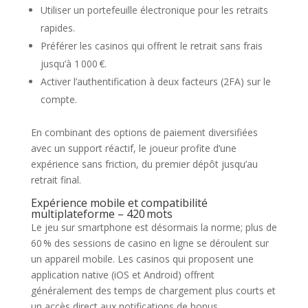
Utiliser un portefeuille électronique pour les retraits
rapides.
Préférer les casinos qui offrent le retrait sans frais
jusqu’à 1 000 €.
Activer l’authentification à deux facteurs (2FA) sur le
compte.
En combinant des options de paiement diversifiées
avec un support réactif, le joueur profite d’une
expérience sans friction, du premier dépôt jusqu’au
retrait final.
Expérience mobile et compatibilité
multiplateforme – 420 mots
Le jeu sur smartphone est désormais la norme; plus de
60 % des sessions de casino en ligne se déroulent sur
un appareil mobile. Les casinos qui proposent une
application native (iOS et Android) offrent
généralement des temps de chargement plus courts et
un accès direct aux notifications de bonus.