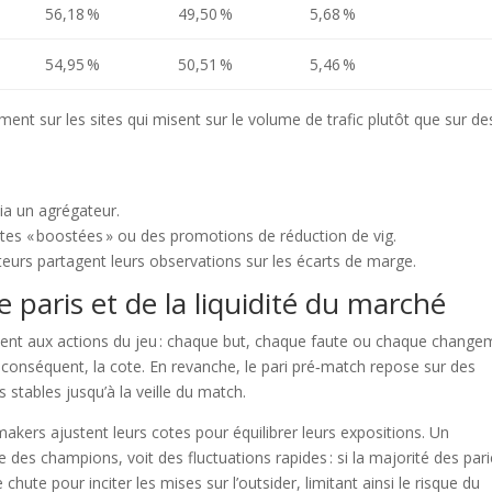
56,18 %
49,50 %
5,68 %
54,95 %
50,51 %
5,46 %
ent sur les sites qui misent sur le volume de trafic plutôt que sur de
a un agrégateur.
otes « boostées » ou des promotions de réduction de vig.
ateurs partagent leurs observations sur les écarts de marge.
 paris et de la liquidité du marché
nément aux actions du jeu : chaque but, chaque faute ou chaque chang
r conséquent, la cote. En revanche, le pari pré‑match repose sur des
 stables jusqu’à la veille du match.
kers ajustent leurs cotes pour équilibrer leurs expositions. Un
 des champions, voit des fluctuations rapides : si la majorité des par
 chute pour inciter les mises sur l’outsider, limitant ainsi le risque du