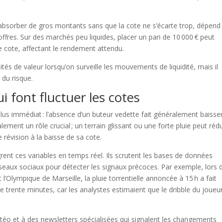
 à absorber de gros montants sans que la cote ne s’écarte trop, dépend
ffres. Sur des marchés peu liquides, placer un pari de 10 000 € peut
e cote, affectant le rendement attendu.
ités de valeur lorsqu’on surveille les mouvements de liquidité, mais il
 du risque.
i font fluctuer les cotes
plus immédiat : l’absence d’un buteur vedette fait généralement baisser
ement un rôle crucial ; un terrain glissant ou une forte pluie peut réd
e révision à la baisse de sa cote.
nt ces variables en temps réel. Ils scrutent les bases de données
éseaux sociaux pour détecter les signaux précoces. Par exemple, lors 
l’Olympique de Marseille, la pluie torrentielle annoncée à 15 h a fait
 trente minutes, car les analystes estimaient que le dribble du joueur
téo et à des newsletters spécialisées qui signalent les changements