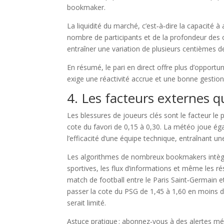
bookmaker.
La liquidité du marché, c’est‑à‑dire la capacité
nombre de participants et de la profondeur des o
entraîner une variation de plusieurs centièmes d
En résumé, le pari en direct offre plus d’opportun
exige une réactivité accrue et une bonne gestion
4. Les facteurs externes qu
Les blessures de joueurs clés sont le facteur le 
cote du favori de 0,15 à 0,30. La météo joue égal
l’efficacité d’une équipe technique, entraînant un
Les algorithmes de nombreux bookmakers intègre
sportives, les flux d’informations et même les r
match de football entre le Paris Saint‑Germain et 
passer la cote du PSG de 1,45 à 1,60 en moins de
serait limité.
Astuce pratique : abonnez‑vous à des alertes mé