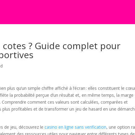
cotes ? Guide complet pour
portives
ed
ien plus qu’un simple chiffre affiché à l’écran : elles constituent le cœu
flète la probabilité perçue d’un résultat et, en même temps, la marge
ité. Comprendre comment ces valeurs sont calculées, comparées et
les plus profitables et de transformer un jeu de hasard en une démarc
es de jeu, découvrez le
casino en ligne sans verification
, une option r
alement des ressources utiles pour naviguer entre différents types de