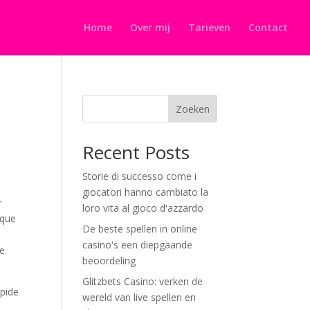
Home
Over mij
Tarieven
Contact
Zoeken
Recent Posts
Storie di successo come i
giocatori hanno cambiato la
r
loro vita al gioco d'azzardo
 que
De beste spellen in online
casino's een diepgaande
he
beoordeling
Glitzbets Casino: verken de
apide
wereld van live spellen en