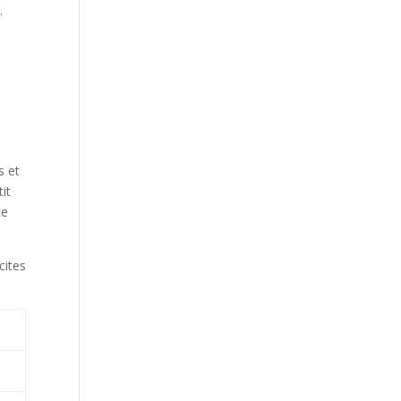
.
s et
it
ce
cites