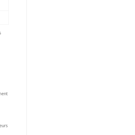
s
ement
ieurs