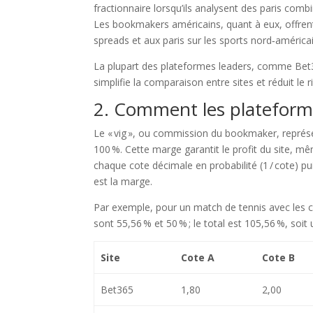
fractionnaire lorsqu’ils analysent des paris combiné
Les bookmakers américains, quant à eux, offrent
spreads et aux paris sur les sports nord‑américa
La plupart des plateformes leaders, comme Be
simplifie la comparaison entre sites et réduit le 
2. Comment les plateforme
Le « vig », ou commission du bookmaker, représe
100 %. Cette marge garantit le profit du site, mêm
chaque cote décimale en probabilité (1 / cote) pui
est la marge.
Par exemple, pour un match de tennis avec les cot
sont 55,56 % et 50 % ; le total est 105,56 %, soi
Site
Cote A
Cote B
Bet365
1,80
2,00