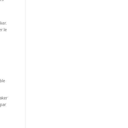
ker.
r le
a
able
maker
 par