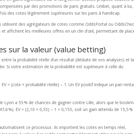
compensées par des promotions de paris gratuits. Unibet, quant à lui,
 d’où des cotes légèrement supérieures sur les paris à handicap.
isés utilisent des agrégateurs de cotes comme OddsPortal ou OddsChec
et affichent les meilleures offres en un clin d’œil, permettant de place
s sur la valeur (value betting)
ntre la probabilité réelle d’un résultat (déduite de vos analyses) et l
ée. Si votre estimation de la probabilité est supérieure à celle du
: EV = (cote × probabilité réelle) – 1. Un EV positif indique un pari rent
 de Lyon a 55 % de chances de gagner contre Lille, alors que le book
47,6 %). EV = (2,10 × 0,55) – 1 = 0,155, soit un gain attendu de 15,5 %
tomatisent ce processus : ils importent les cotes en temps réel,