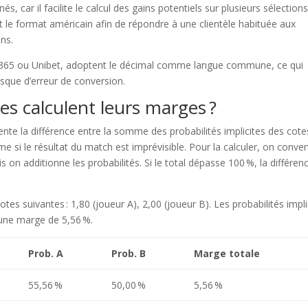
s, car il facilite le calcul des gains potentiels sur plusieurs sélections
 le format américain afin de répondre à une clientèle habituée aux
ins.
t365 ou Unibet, adoptent le décimal comme langue commune, ce qui
risque d’erreur de conversion.
s calculent leurs marges ?
nte la différence entre la somme des probabilités implicites des cote
e si le résultat du match est imprévisible. Pour la calculer, on convert
s on additionne les probabilités. Si le total dépasse 100 %, la différen
es suivantes : 1,80 (joueur A), 2,00 (joueur B). Les probabilités impli
t une marge de 5,56 %.
Prob. A
Prob. B
Marge totale
55,56 %
50,00 %
5,56 %