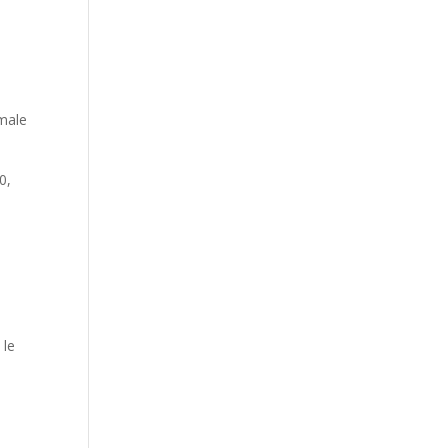
imale
0,
 le
e