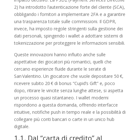
2) ha introdotto l’autenticazione forte del cliente (SCA),
obbligando i fornitori a implementare 2FA e a garantire
una trasparenza totale sulle commissioni. Il GDPR,
invece, ha imposto regole stringenti sulla gestione dei
dati personali, spingendo i wallet a adottare sistemi di
tokenizzazione per proteggere le informazioni sensibili.
Queste innovazioni hanno influito anche sulle
aspettative dei giocatori più romantici, quelli che
cercano esperienze fluide durante le serate di
San Valentino. Un giocatore che vuole depositare 50 €,
ricevere subito 20 € di bonus “Cupid’s Gift” e, poco
dopo, ritirare le vincite senza lunghe attese, si aspetta
un processo quasi istantaneo. I wallet moderni
rispondono a questa domanda, offrendo interfacce
intuitive, notifiche push in tempo reale e la possibilità di
collegare più conti bancari o carte in un unico hub
digitale.
1.1. Dal “carta di credito” al