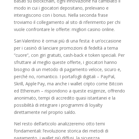
basati su blockchain, ogni innovazione ha cambiato il
modo in cui i giocatori depositano, prelevano e
interagiscono con i bonus. Nella seconda frase
troviamo il collegamento al sito di riferimento per chi
vuole confrontare le offerte: migliori casino online.
San Valentino è ormai più di una festa: è un’occasione
per i casinò di lanciare promozioni di fedeltà a tema
“cuore”, con giri gratuiti, cash‑back e token speciali. Per
sfruttare al meglio queste offerte, i giocatori hanno
bisogno di un metodo di pagamento veloce, sicuro e,
perché no, romantico. I portafogli digitali – PayPal,
Skrill, Apple Pay, ma anche i wallet cripto come Bitcoin
ed Ethereum – rispondono a queste esigenze, offrendo
anonimato, tempi di accredito quasi istantanei e la
possibilità di integrare i programmi di loyalty
direttamente nel proprio saldo.
Nel resto dell’articolo analizzeremo otto temi
fondamentali: l’evoluzione storica dei metodi di
pagamento, i wallet più diffusi, la sicurezza