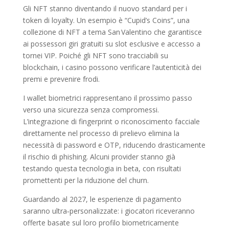
Gli NFT stanno diventando il nuovo standard per i
token di loyalty. Un esempio è “Cupid’s Coins”, una
collezione di NFT a tema San Valentino che garantisce
ai possessori giri gratuiti su slot esclusive e accesso a
tornei VIP. Poiché gli NFT sono tracciabili su
blockchain, i casino possono verificare l’autenticità dei
premi e prevenire frodi.
I wallet biometrici rappresentano il prossimo passo
verso una sicurezza senza compromessi.
L’integrazione di fingerprint o riconoscimento facciale
direttamente nel processo di prelievo elimina la
necessità di password e OTP, riducendo drasticamente
il rischio di phishing. Alcuni provider stanno già
testando questa tecnologia in beta, con risultati
promettenti per la riduzione del churn.
Guardando al 2027, le esperienze di pagamento
saranno ultra‑personalizzate: i giocatori riceveranno
offerte basate sul loro profilo biometricamente