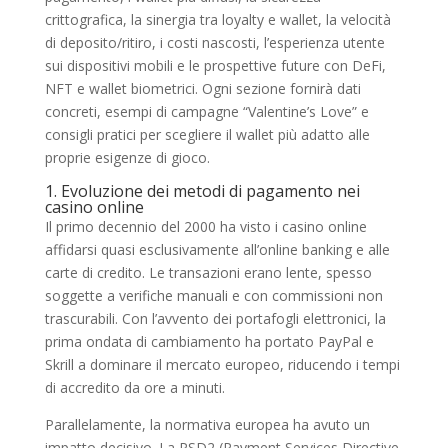
crittografica, la sinergia tra loyalty e wallet, la velocità
di deposito/ritiro, i costi nascosti, l’esperienza utente
sui dispositivi mobili e le prospettive future con DeFi,
NFT e wallet biometrici. Ogni sezione fornirà dati
concreti, esempi di campagne “Valentine’s Love” e
consigli pratici per scegliere il wallet più adatto alle
proprie esigenze di gioco.
1. Evoluzione dei metodi di pagamento nei
casino online
Il primo decennio del 2000 ha visto i casino online
affidarsi quasi esclusivamente all’online banking e alle
carte di credito. Le transazioni erano lente, spesso
soggette a verifiche manuali e con commissioni non
trascurabili. Con l’avvento dei portafogli elettronici, la
prima ondata di cambiamento ha portato PayPal e
Skrill a dominare il mercato europeo, riducendo i tempi
di accredito da ore a minuti.
Parallelamente, la normativa europea ha avuto un
impatto decisivo. La PSD2 (Payment Services Directive