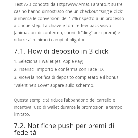
Test A/B condotti da Httpswww.Amat.Taranto.It su tre
casino hanno dimostrato che un checkout “single‑click”
aumenta le conversioni del 17 % rispetto a un processo
a cinque step. La chiave è fornire feedback visivo
(animazioni di conferma, suoni di “ding” per i premi) e
ridurre al minimo i campi obbligatori.
7.1. Flow di deposito in 3 click
Seleziona il wallet (es. Apple Pay).
Inserisci l’importo e conferma con Face ID.
Ricevi la notifica di deposito completato e il bonus
“Valentine’s Love” appare sullo schermo.
Questa semplicità riduce l’abbandono del carrello e
incentiva l’uso di wallet durante le promozioni a tempo
limitato.
7.2. Notifiche push per premi di
fedeltà