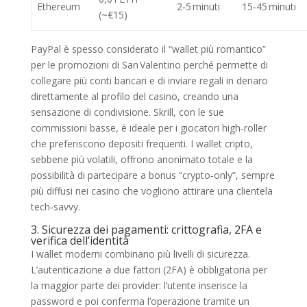
Ethereum
2‑5 minuti
15‑45 minuti
(~€15)
PayPal è spesso considerato il “wallet più romantico”
per le promozioni di San Valentino perché permette di
collegare più conti bancari e di inviare regali in denaro
direttamente al profilo del casino, creando una
sensazione di condivisione. Skrill, con le sue
commissioni basse, è ideale per i giocatori high‑roller
che preferiscono depositi frequenti. I wallet cripto,
sebbene più volatili, offrono anonimato totale e la
possibilità di partecipare a bonus “crypto‑only”, sempre
più diffusi nei casino che vogliono attirare una clientela
tech‑savvy.
3. Sicurezza dei pagamenti: crittografia, 2FA e
verifica dell’identità
I wallet moderni combinano più livelli di sicurezza.
L’autenticazione a due fattori (2FA) è obbligatoria per
la maggior parte dei provider: l’utente inserisce la
password e poi conferma l’operazione tramite un