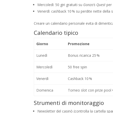
Mercoledì: 50 giri gratuiti su
Gonzo’s Quest
per 
Venerdì: cashback 10 % su perdite nette della 
Creare un calendario personale evita di dimenticar
Calendario tipico
Giorno
Promozione
Lunedì
Bonus ricarica 25 %
Mercoledì
50 free spin
Venerdì
Cashback 10 %
Domenica
Torneo slot con prize pool 
Strumenti di monitoraggio
Newsletter del casinò (controlla la cartella sp