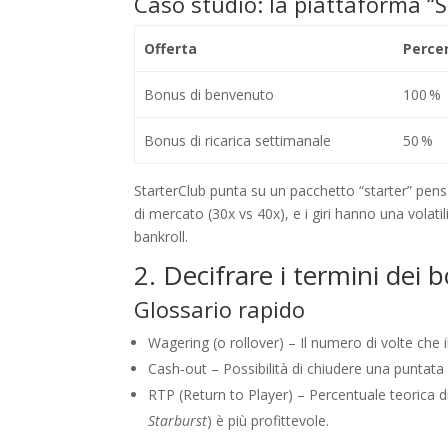
Caso studio: la piattaforma “
Offerta
Perce
Bonus di benvenuto
100 %
Bonus di ricarica settimanale
50 %
StarterClub punta su un pacchetto “starter” pensat
di mercato (30x vs 40x), e i giri hanno una volati
bankroll.
2. Decifrare i termini dei 
Glossario rapido
Wagering (o rollover) – Il numero di volte che
Cash‑out – Possibilità di chiudere una puntata
RTP (Return to Player) – Percentuale teorica d
Starburst
) è più profittevole.