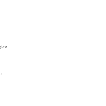
giore
te