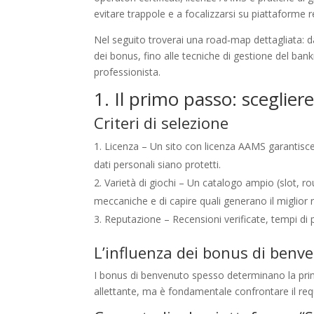
evitare trappole e a focalizzarsi su piattaforme r
Nel seguito troverai una road‑map dettagliata: da
dei bonus, fino alle tecniche di gestione del ban
professionista.
1. Il primo passo: sceglier
Criteri di selezione
Licenza – Un sito con licenza AAMS garantisce c
dati personali siano protetti.
Varietà di giochi – Un catalogo ampio (slot, r
meccaniche e di capire quali generano il miglior 
Reputazione – Recensioni verificate, tempi di pr
L’influenza dei bonus di benv
I bonus di benvenuto spesso determinano la prim
allettante, ma è fondamentale confrontare il requ