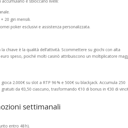
 accumulano e sbloccano livelli:
anale.
+ 20 giri mensili.
tornei poker esclusivi e assistenza personalizzata.
a la chiave è la qualità dell’attività. Scommettere su giochi con alta
r euro speso, poiché molti casinò attribuiscono un moltiplicatore mag
i gioca 2.000€ su slot a RTP 96 % e 500€ su blackjack. Accumula 250
iri gratuiti da €0,50 ciascuno, trasformando €10 di bonus in €30 di vinci
mozioni settimanali
rito entro 48 h).