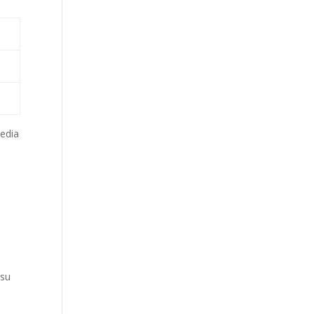
media
 su