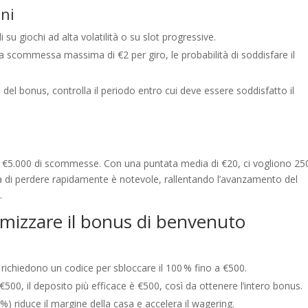
oni
 su giochi ad alta volatilità o su slot progressive.
 una scommessa massima di €2 per giro, le probabilità di soddisfare il
del bonus, controlla il periodo entro cui deve essere soddisfatto il
e €5.000 di scommesse. Con una puntata media di €20, ci vogliono 25
bilità di perdere rapidamente è notevole, rallentando l’avanzamento del
.
imizzare il bonus di benvenuto
 richiedono un codice per sbloccare il 100 % fino a €500.
€500, il deposito più efficace è €500, così da ottenere l’intero bonus.
%) riduce il margine della casa e accelera il wagering.