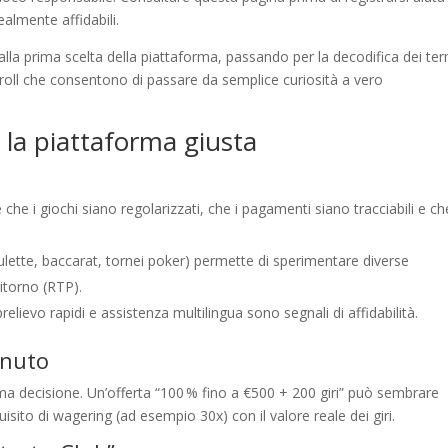
ealmente affidabili.
lla prima scelta della piattaforma, passando per la decodifica dei ter
kroll che consentono di passare da semplice curiosità a vero
e la piattaforma giusta
he i giochi siano regolarizzati, che i pagamenti siano tracciabili e che
oulette, baccarat, tornei poker) permette di sperimentare diverse
ritorno (RTP).
elievo rapidi e assistenza multilingua sono segnali di affidabilità.
enuto
a decisione. Un’offerta “100 % fino a €500 + 200 giri” può sembrare
isito di wagering (ad esempio 30x) con il valore reale dei giri.