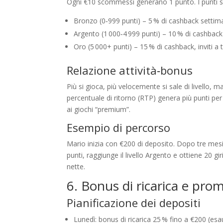
Ogni €10 scommessi generano 1 punto. I punti si
Bronzo (0‑999 punti) – 5 % di cashback settim
Argento (1 000‑4 999 punti) – 10 % di cashback 
Oro (5 000+ punti) – 15 % di cashback, inviti a 
Relazione attività‑bonus
Più si gioca, più velocemente si sale di livello, m
percentuale di ritorno (RTP) genera più punti pe
ai giochi “premium”.
Esempio di percorso
Mario inizia con €200 di deposito. Dopo tre mes
punti, raggiunge il livello Argento e ottiene 20 g
nette.
6. Bonus di ricarica e pro
Pianificazione dei depositi
Lunedì: bonus di ricarica 25 % fino a €200 (esau