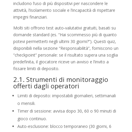
includono l’uso di più dispositivi per nascondere le
attività, l’isolamento sociale e l’incapacità di rispettare
impegni finanziari.
Molti siti offrono test auto‑valutativi gratuiti, basati su
domande standard (es. “Hai scommesso più di quanto
potevi permetterti negli ultimi 30 giorni?”). Questi quiz,
disponibili nella sezione “Responsabilità”, forniscono un
“checkpoint” personale: se il risultato supera una soglia
predefinita, il giocatore riceve un avviso e l’invito a
fissare limiti di deposito.
2.1. Strumenti di monitoraggio
offerti dagli operatori
Limiti di deposito: impostabili giornalieri, settimanali
o mensili.
Timer di sessione: avvisa dopo 30, 60 o 90 minuti di
gioco continuo.
Auto‑esclusione: blocco temporaneo (30 giorni, 6