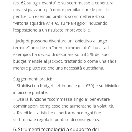
(es. €2 su ogni evento) e su scommesse a copertura,
dove si piazzano più quote per bilanciare le possibili
perdite. Un esempio pratico: scommettere €5 su
“Vittoria squadra A” e €5 su “Pareggio”, riducendo
l’esposizione a un risultato imprevedibile.
I jackpot possono diventare un “obiettivo a lungo
termine” anziché un “premio immediato”. Luca, ad
esempio, ha deciso di destinare solo il 5 % del suo
budget mensile al jackpot, trattandolo come una sfida
mensile piuttosto che una necessità quotidiana.
Suggerimenti pratici:
– Stabilisci un budget settimanale (es. €30) e suddividilo
in piccole puntate.
– Usa la funzione “scommessa singola” per evitare
combinazioni complesse che aumentano la volatilità.
– Rivedi le statistiche di performance ogni fine
settimana e regola le puntate di conseguenza.
6. Strumenti tecnologici a supporto del