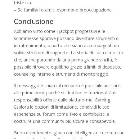
tristezza.
– Se familiari o amici esprimono preoccupazione.
Conclusione
Abbiamo visto come i jackpot progressivi e le
scommesse sportive possano diventare strumenti di
intrattenimento, a patto che siano accompagnati da
solide strutture di supporto. La storia di Luca dimostra
che, anche partendo da una prima grande vincita, è
possibile ritrovare equilibrio grazie a limiti di deposito,
counseling interno e strumenti di monitoraggio.
Il messaggio è chiaro: il recupero è possibile per chi è
alle prime armi, purché si sfruttino le funzionalità di
responsabilità offerte dalle piattaforme iGaming.
Esplora le opzioni di limitazione, condividi le tue
esperienze su forum come Tvio e contribuisci a
costruire una community più sicura e consapevole.
Buon divertimento, gioca con intelligenza e ricorda che