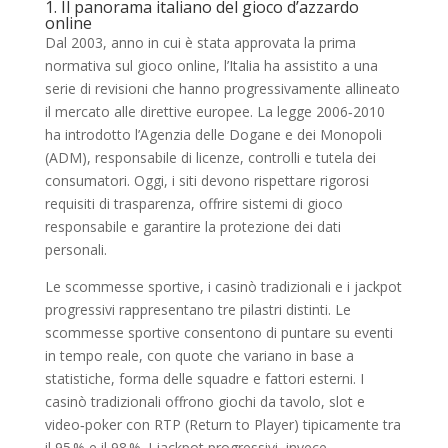
1. Il panorama italiano del gioco d’azzardo
online
Dal 2003, anno in cui è stata approvata la prima
normativa sul gioco online, l’Italia ha assistito a una
serie di revisioni che hanno progressivamente allineato
il mercato alle direttive europee. La legge 2006‑2010
ha introdotto l’Agenzia delle Dogane e dei Monopoli
(ADM), responsabile di licenze, controlli e tutela dei
consumatori. Oggi, i siti devono rispettare rigorosi
requisiti di trasparenza, offrire sistemi di gioco
responsabile e garantire la protezione dei dati
personali.
Le scommesse sportive, i casinò tradizionali e i jackpot
progressivi rappresentano tre pilastri distinti. Le
scommesse sportive consentono di puntare su eventi
in tempo reale, con quote che variano in base a
statistiche, forma delle squadre e fattori esterni. I
casinò tradizionali offrono giochi da tavolo, slot e
video‑poker con RTP (Return to Player) tipicamente tra
il 95 % e il 98 %. I jackpot progressivi, invece,