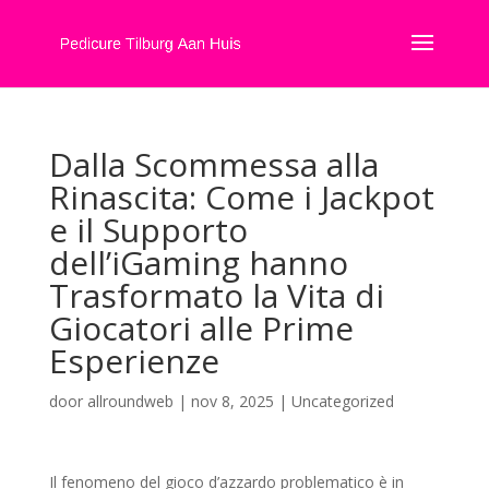
Dalla Scommessa alla
Rinascita: Come i Jackpot
e il Supporto
dell’iGaming hanno
Trasformato la Vita di
Giocatori alle Prime
Esperienze
door
allroundweb
|
nov 8, 2025
|
Uncategorized
Il fenomeno del gioco d’azzardo problematico è in