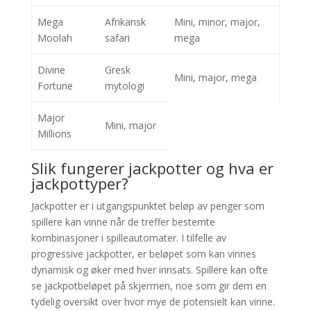
Mega
Afrikansk
Mini, minor, major,
Moolah
safari
mega
Divine
Gresk
Mini, major, mega
Fortune
mytologi
Major
Mini, major
Millions
Slik fungerer jackpotter og hva er
jackpottyper?
Jackpotter er i utgangspunktet beløp av penger som
spillere kan vinne når de treffer bestemte
kombinasjoner i spilleautomater. I tilfelle av
progressive jackpotter, er beløpet som kan vinnes
dynamisk og øker med hver innsats. Spillere kan ofte
se jackpotbeløpet på skjermen, noe som gir dem en
tydelig oversikt over hvor mye de potensielt kan vinne.