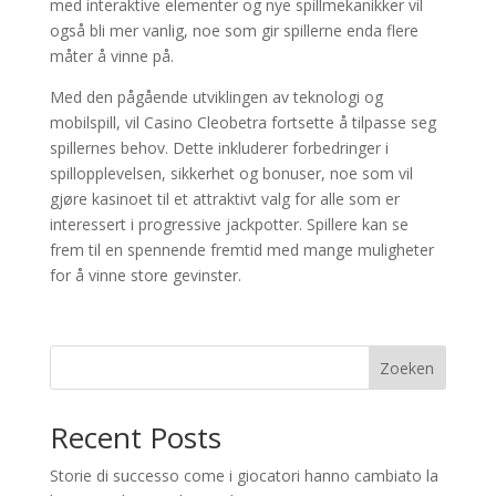
med interaktive elementer og nye spillmekanikker vil
også bli mer vanlig, noe som gir spillerne enda flere
måter å vinne på.
Med den pågående utviklingen av teknologi og
mobilspill, vil Casino Cleobetra fortsette å tilpasse seg
spillernes behov. Dette inkluderer forbedringer i
spillopplevelsen, sikkerhet og bonuser, noe som vil
gjøre kasinoet til et attraktivt valg for alle som er
interessert i progressive jackpotter. Spillere kan se
frem til en spennende fremtid med mange muligheter
for å vinne store gevinster.
Zoeken
Recent Posts
Storie di successo come i giocatori hanno cambiato la