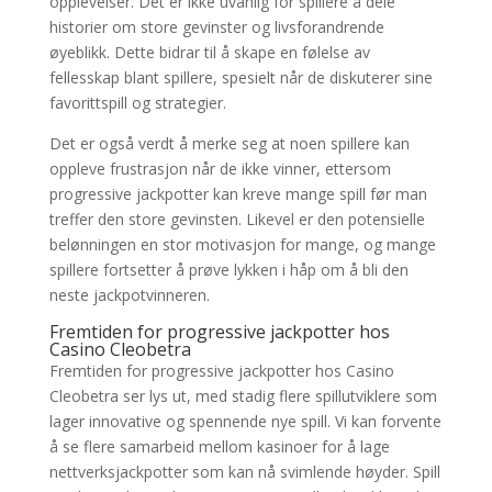
opplevelser. Det er ikke uvanlig for spillere å dele
historier om store gevinster og livsforandrende
øyeblikk. Dette bidrar til å skape en følelse av
fellesskap blant spillere, spesielt når de diskuterer sine
favorittspill og strategier.
Det er også verdt å merke seg at noen spillere kan
oppleve frustrasjon når de ikke vinner, ettersom
progressive jackpotter kan kreve mange spill før man
treffer den store gevinsten. Likevel er den potensielle
belønningen en stor motivasjon for mange, og mange
spillere fortsetter å prøve lykken i håp om å bli den
neste jackpotvinneren.
Fremtiden for progressive jackpotter hos
Casino Cleobetra
Fremtiden for progressive jackpotter hos Casino
Cleobetra ser lys ut, med stadig flere spillutviklere som
lager innovative og spennende nye spill. Vi kan forvente
å se flere samarbeid mellom kasinoer for å lage
nettverksjackpotter som kan nå svimlende høyder. Spill