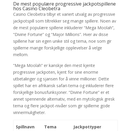
De mest populære progressive jackpotspillene
hos Casino Cleobetra
Casino Cleobetra tilbyr et variert utvalg av progressive
jackpotspill som tiltrekker seg mange spillere. Noen av
de mest populære spillene inkluderer “Mega Moolah”,
“Divine Fortune” og “Major Millions”. Hver av disse
spillene har sin egen unike stil og tema, noe som gir
spillerne mange forskjellige opplevelser å velge
mellom.
“Mega Moolah” er kanskje den mest kjente
progressive jackpoten, kjent for sine enorme
utbetalinger og sjansen for å vinne millioner. Dette
spillet har en afrikansk safari-tema og inkluderer flere
forskjellige bonusfunksjoner. “Divine Fortune” er et
annet spennende alternativ, med en mytologisk gresk
tema og flere jackpot-nivåer som gir spillerne gode
vinnermuligheter.
Spillnavn
Tema
Jackpottyper