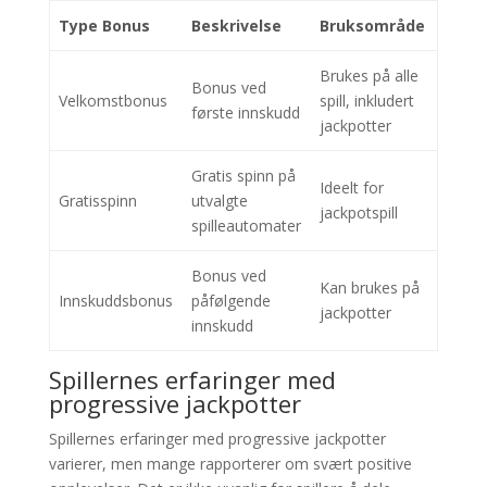
Type Bonus
Beskrivelse
Bruksområde
Brukes på alle
Bonus ved
Velkomstbonus
spill, inkludert
første innskudd
jackpotter
Gratis spinn på
Ideelt for
Gratisspinn
utvalgte
jackpotspill
spilleautomater
Bonus ved
Kan brukes på
Innskuddsbonus
påfølgende
jackpotter
innskudd
Spillernes erfaringer med
progressive jackpotter
Spillernes erfaringer med progressive jackpotter
varierer, men mange rapporterer om svært positive