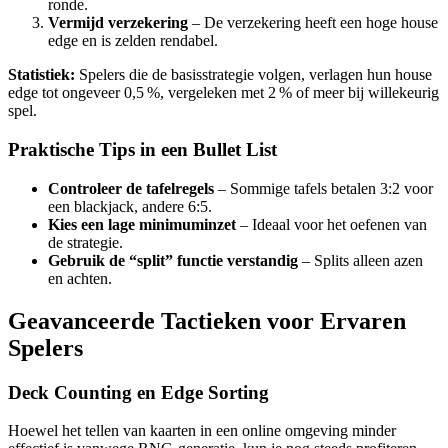
ronde.
Vermijd verzekering
– De verzekering heeft een hoge house
edge en is zelden rendabel.
Statistiek:
Spelers die de basisstrategie volgen, verlagen hun house
edge tot ongeveer 0,5 %, vergeleken met 2 % of meer bij willekeurig
spel.
Praktische Tips in een Bullet List
Controleer de tafelregels
– Sommige tafels betalen 3:2 voor
een blackjack, andere 6:5.
Kies een lage minimuminzet
– Ideaal voor het oefenen van
de strategie.
Gebruik de “split” functie verstandig
– Splits alleen azen
en achten.
Geavanceerde Tactieken voor Ervaren
Spelers
Deck Counting en Edge Sorting
Hoewel het tellen van kaarten in een online omgeving minder