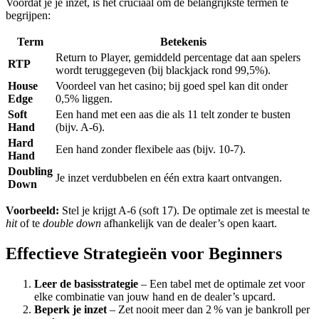
Voordat je je inzet, is het cruciaal om de belangrijkste termen te
begrijpen:
Term
Betekenis
Return to Player, gemiddeld percentage dat aan spelers
RTP
wordt teruggegeven (bij blackjack rond 99,5%).
House
Voordeel van het casino; bij goed spel kan dit onder
Edge
0,5% liggen.
Soft
Een hand met een aas die als 11 telt zonder te busten
Hand
(bijv. A‑6).
Hard
Een hand zonder flexibele aas (bijv. 10‑7).
Hand
Doubling
Je inzet verdubbelen en één extra kaart ontvangen.
Down
Voorbeeld:
Stel je krijgt A‑6 (soft 17). De optimale zet is meestal te
hit
of te
double down
afhankelijk van de dealer’s open kaart.
Effectieve Strategieën voor Beginners
Leer de basisstrategie
– Een tabel met de optimale zet voor
elke combinatie van jouw hand en de dealer’s upcard.
Beperk je inzet
– Zet nooit meer dan 2 % van je bankroll per