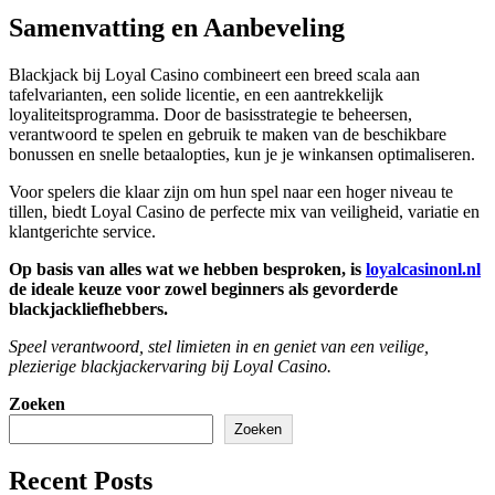
Samenvatting en Aanbeveling
Blackjack bij Loyal Casino combineert een breed scala aan
tafelvarianten, een solide licentie, en een aantrekkelijk
loyaliteitsprogramma. Door de basisstrategie te beheersen,
verantwoord te spelen en gebruik te maken van de beschikbare
bonussen en snelle betaalopties, kun je je winkansen optimaliseren.
Voor spelers die klaar zijn om hun spel naar een hoger niveau te
tillen, biedt Loyal Casino de perfecte mix van veiligheid, variatie en
klantgerichte service.
Op basis van alles wat we hebben besproken, is
loyalcasinonl.nl
de ideale keuze voor zowel beginners als gevorderde
blackjackliefhebbers.
Speel verantwoord, stel limieten in en geniet van een veilige,
plezierige blackjackervaring bij Loyal Casino.
Zoeken
Zoeken
Recent Posts