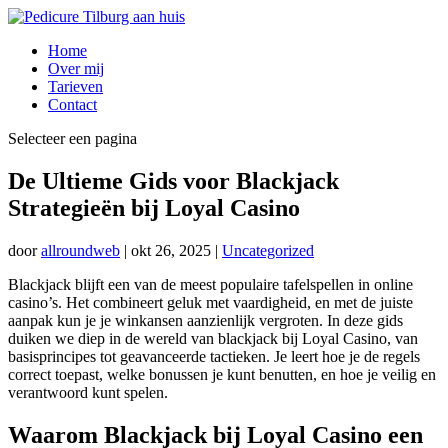
Home
Over mij
Tarieven
Contact
Selecteer een pagina
De Ultieme Gids voor Blackjack
Strategieën bij Loyal Casino
door
allroundweb
|
okt 26, 2025
|
Uncategorized
Blackjack blijft een van de meest populaire tafelspellen in online
casino’s. Het combineert geluk met vaardigheid, en met de juiste
aanpak kun je je winkansen aanzienlijk vergroten. In deze gids
duiken we diep in de wereld van blackjack bij Loyal Casino, van
basisprincipes tot geavanceerde tactieken. Je leert hoe je de regels
correct toepast, welke bonussen je kunt benutten, en hoe je veilig en
verantwoord kunt spelen.
Waarom Blackjack bij Loyal Casino een