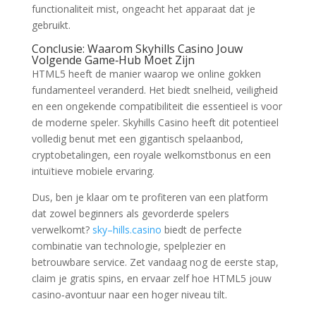
functionaliteit mist, ongeacht het apparaat dat je
gebruikt.
Conclusie: Waarom Skyhills Casino Jouw
Volgende Game‑Hub Moet Zijn
HTML5 heeft de manier waarop we online gokken
fundamenteel veranderd. Het biedt snelheid, veiligheid
en een ongekende compatibiliteit die essentieel is voor
de moderne speler. Skyhills Casino heeft dit potentieel
volledig benut met een gigantisch spelaanbod,
cryptobetalingen, een royale welkomstbonus en een
intuïtieve mobiele ervaring.
Dus, ben je klaar om te profiteren van een platform
dat zowel beginners als gevorderde spelers
verwelkomt?
sky–hills.casino
biedt de perfecte
combinatie van technologie, spelplezier en
betrouwbare service. Zet vandaag nog de eerste stap,
claim je gratis spins, en ervaar zelf hoe HTML5 jouw
casino‑avontuur naar een hoger niveau tilt.