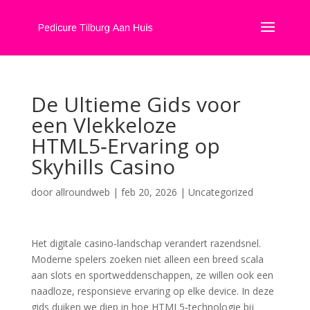
De Ultieme Gids voor
een Vlekkeloze
HTML5‑Ervaring op
Skyhills Casino
door
allroundweb
|
feb 20, 2026
|
Uncategorized
Het digitale casino‑landschap verandert razendsnel.
Moderne spelers zoeken niet alleen een breed scala
aan slots en sportweddenschappen, ze willen ook een
naadloze, responsieve ervaring op elke device. In deze
gids duiken we diep in hoe HTML5‑technologie bij