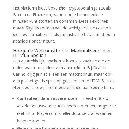
Het platform biedt bovendien cryptobetalingen zoals
Bitcoin en Ethereum, waardoor je binnen enkele
minuten kunt storten en opnemen. Deze flexibiliteit
maakt Skyhills tot een van de weinige online casino’s
die zowel traditionele als futuristische betaalmethoden
naadloos ondersteunt.
Hoe je de Welkomstbonus Maximaliseert met
HTML5‑Spellen
Een aantrekkelijke welkomstbonus is vaak de eerste
reden waarom spelers zich aanmelden. Bij Skyhills
Casino krijg je niet alleen een matchbonus, maar ook
een pakket gratis spins op geselecteerde HTML5‑slots.
Hier lees je hoe je het meeste uit die aanbieding haalt:
Controleer de inzetvereisten
– meestal 30x of
40x de bonuswaarde. Kies spellen met een hoge RTP
(Return to Player) om sneller door de voorwaarden
heen te komen.
Gebruik gratis spins op low‑to‑medium