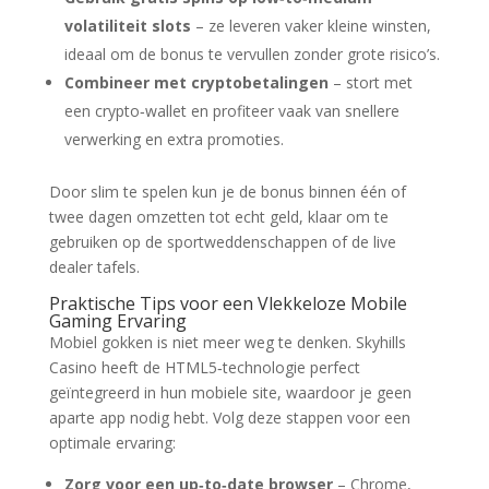
volatiliteit slots
– ze leveren vaker kleine winsten,
ideaal om de bonus te vervullen zonder grote risico’s.
Combineer met cryptobetalingen
– stort met
een crypto‑wallet en profiteer vaak van snellere
verwerking en extra promoties.
Door slim te spelen kun je de bonus binnen één of
twee dagen omzetten tot echt geld, klaar om te
gebruiken op de sportweddenschappen of de live
dealer tafels.
Praktische Tips voor een Vlekkeloze Mobile
Gaming Ervaring
Mobiel gokken is niet meer weg te denken. Skyhills
Casino heeft de HTML5‑technologie perfect
geïntegreerd in hun mobiele site, waardoor je geen
aparte app nodig hebt. Volg deze stappen voor een
optimale ervaring:
Zorg voor een up‑to‑date browser
– Chrome,