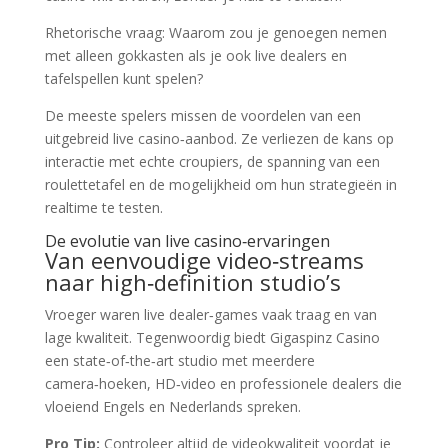
Rhetorische vraag: Waarom zou je genoegen nemen
met alleen gokkasten als je ook live dealers en
tafelspellen kunt spelen?
De meeste spelers missen de voordelen van een
uitgebreid live casino‑aanbod. Ze verliezen de kans op
interactie met echte croupiers, de spanning van een
roulettetafel en de mogelijkheid om hun strategieën in
realtime te testen.
De evolutie van live casino‑ervaringen
Van eenvoudige video‑streams
naar high‑definition studio’s
Vroeger waren live dealer‑games vaak traag en van
lage kwaliteit. Tegenwoordig biedt Gigaspinz Casino
een state‑of‑the‑art studio met meerdere
camera‑hoeken, HD‑video en professionele dealers die
vloeiend Engels en Nederlands spreken.
Pro Tip:
Controleer altijd de videokwaliteit voordat je