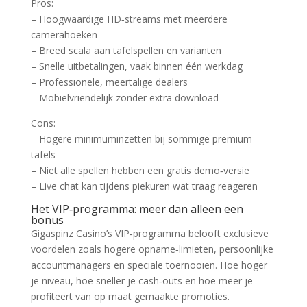
Pros:
– Hoogwaardige HD‑streams met meerdere
camerahoeken
– Breed scala aan tafelspellen en varianten
– Snelle uitbetalingen, vaak binnen één werkdag
– Professionele, meertalige dealers
– Mobielvriendelijk zonder extra download
Cons:
– Hogere minimuminzetten bij sommige premium
tafels
– Niet alle spellen hebben een gratis demo‑versie
– Live chat kan tijdens piekuren wat traag reageren
Het VIP‑programma: meer dan alleen een
bonus
Gigaspinz Casino’s VIP‑programma belooft exclusieve
voordelen zoals hogere opname‑limieten, persoonlijke
accountmanagers en speciale toernooien. Hoe hoger
je niveau, hoe sneller je cash‑outs en hoe meer je
profiteert van op maat gemaakte promoties.