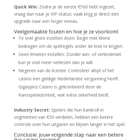
Quick Win:
Zodra je de eerste €500 hebt ingezet,
vraag dan naar je VIP‑status; vaak krijg je direct een
upgrade naar een hoger niveau.
Veelgemaakte fouten en hoe je ze voorkomt
Te snel grote inzetten doen: Begin met kleine
bedragen om de spelregels onder de knie te krijgen.
Geen limieten instellen: Zonder win‑ of verlieslimiet
kun je snel meer verliezen dan je wilt.
Negeren van de licentie: Controleer altijd of het
casino een geldige Nederlandse vergunning heeft.
Gigaspinz Casino is gelicentieerd door de
Kansspelautoriteit, wat extra zekerheid biedt.
Industry Secret:
Spelers die hun bankroll in
segmenten van €50 verdelen, hebben een betere
controle over hun uitgaven en blijven langer in het spel.
Conclusie: jouw volgende stap naar een betere
live casino‑ervaring