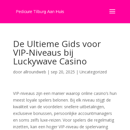
De Ultieme Gids voor
VIP‑Niveaus bij
Luckywave Casino
door
allroundweb
|
sep 20, 2025
|
Uncategorized
VIP‑niveaus zijn een manier waarop online casino’s hun
meest loyale spelers belonen. Bij elk niveau stijgt de
kwaliteit van de voordelen: snellere uitbetalingen,
exclusieve bonussen, persoonlijke accountmanagers
en soms zelfs luxe‑reizen. Voor spelers die regelmatig
inzetten, kan een hoger VIP‑niveau de spelervaring