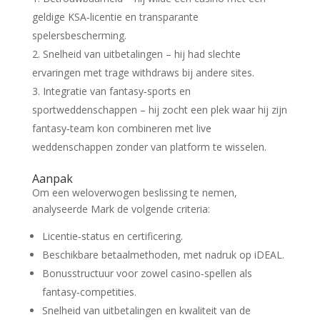
geldige KSA‑licentie en transparante
spelersbescherming.
Snelheid van uitbetalingen – hij had slechte
ervaringen met trage withdraws bij andere sites.
Integratie van fantasy‑sports en
sportweddenschappen – hij zocht een plek waar hij zijn
fantasy‑team kon combineren met live
weddenschappen zonder van platform te wisselen.
Aanpak
Om een weloverwogen beslissing te nemen,
analyseerde Mark de volgende criteria:
Licentie‑status en certificering.
Beschikbare betaalmethoden, met nadruk op iDEAL.
Bonusstructuur voor zowel casino‑spellen als
fantasy‑competities.
Snelheid van uitbetalingen en kwaliteit van de