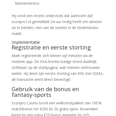
klantenservice.
Hij vond een recent onderzoek dat aantoont dat
scoripro1.nl gemiddeld 24 uur nodig heeft om winsten
uit te betalen, een van de snelste in de Nederlandse
markt.
Implementatie
Registratie en eerste storting
Mark registreerde zich binnen vijf minuten via de
mobiele app. De KSA‑licentie‑badge stond duidelijk
zichtbaar op de startpagina, wat meteen vertrouwen
wekte. Hij deed zijn eerste storting van €50 met iDEAL;
de transactie werd direct bevestigd.
Gebruik van de bonus en
fantasy‑sports
Scoripro Casino bood een welkomstpakket van 100 %
matchbonus tot €200 én 20 gratis spins. Bovendien
kreeg hij een extra €10 bonus wanneer hij zich