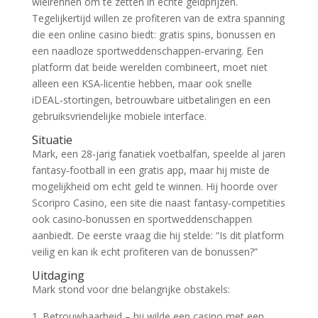
wielrennen om te zetten in echte geldprijzen.
Tegelijkertijd willen ze profiteren van de extra spanning
die een online casino biedt: gratis spins, bonussen en
een naadloze sportweddenschappen‑ervaring. Een
platform dat beide werelden combineert, moet niet
alleen een KSA‑licentie hebben, maar ook snelle
iDEAL‑stortingen, betrouwbare uitbetalingen en een
gebruiksvriendelijke mobiele interface.
Situatie
Mark, een 28‑jarig fanatiek voetbalfan, speelde al jaren
fantasy‑football in een gratis app, maar hij miste de
mogelijkheid om echt geld te winnen. Hij hoorde over
Scoripro Casino, een site die naast fantasy‑competities
ook casino‑bonussen en sportweddenschappen
aanbiedt. De eerste vraag die hij stelde: “Is dit platform
veilig en kan ik echt profiteren van de bonussen?”
Uitdaging
Mark stond voor drie belangrijke obstakels:
Betrouwbaarheid – hij wilde een casino met een