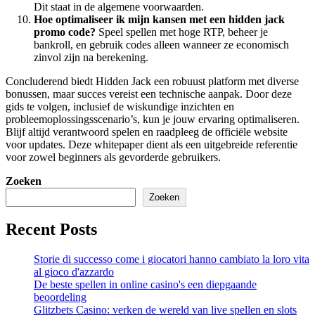
Dit staat in de algemene voorwaarden.
Hoe optimaliseer ik mijn kansen met een hidden jack
promo code?
Speel spellen met hoge RTP, beheer je
bankroll, en gebruik codes alleen wanneer ze economisch
zinvol zijn na berekening.
Concluderend biedt Hidden Jack een robuust platform met diverse
bonussen, maar succes vereist een technische aanpak. Door deze
gids te volgen, inclusief de wiskundige inzichten en
probleemoplossingsscenario’s, kun je jouw ervaring optimaliseren.
Blijf altijd verantwoord spelen en raadpleeg de officiële website
voor updates. Deze whitepaper dient als een uitgebreide referentie
voor zowel beginners als gevorderde gebruikers.
Zoeken
Zoeken
Recent Posts
Storie di successo come i giocatori hanno cambiato la loro vita
al gioco d'azzardo
De beste spellen in online casino's een diepgaande
beoordeling
Glitzbets Casino: verken de wereld van live spellen en slots