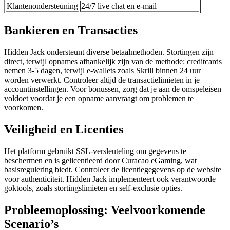
Klantenondersteuning
24/7 live chat en e-mail
Bankieren en Transacties
Hidden Jack ondersteunt diverse betaalmethoden. Stortingen zijn
direct, terwijl opnames afhankelijk zijn van de methode: creditcards
nemen 3-5 dagen, terwijl e-wallets zoals Skrill binnen 24 uur
worden verwerkt. Controleer altijd de transactielimieten in je
accountinstellingen. Voor bonussen, zorg dat je aan de omspeleisen
voldoet voordat je een opname aanvraagt om problemen te
voorkomen.
Veiligheid en Licenties
Het platform gebruikt SSL-versleuteling om gegevens te
beschermen en is gelicentieerd door Curacao eGaming, wat
basisregulering biedt. Controleer de licentiegegevens op de website
voor authenticiteit. Hidden Jack implementeert ook verantwoorde
goktools, zoals stortingslimieten en self-exclusie opties.
Probleemoplossing: Veelvoorkomende
Scenario’s