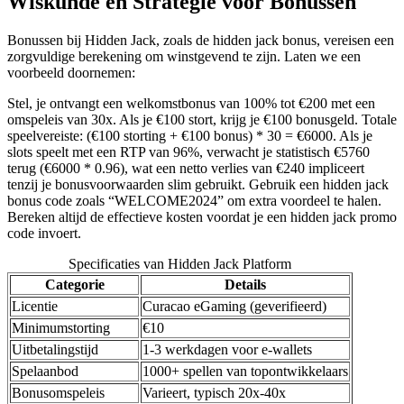
Wiskunde en Strategie voor Bonussen
Bonussen bij Hidden Jack, zoals de hidden jack bonus, vereisen een
zorgvuldige berekening om winstgevend te zijn. Laten we een
voorbeeld doornemen:
Stel, je ontvangt een welkomstbonus van 100% tot €200 met een
omspeleis van 30x. Als je €100 stort, krijg je €100 bonusgeld. Totale
speelvereiste: (€100 storting + €100 bonus) * 30 = €6000. Als je
slots speelt met een RTP van 96%, verwacht je statistisch €5760
terug (€6000 * 0.96), wat een netto verlies van €240 impliceert
tenzij je bonusvoorwaarden slim gebruikt. Gebruik een hidden jack
bonus code zoals “WELCOME2024” om extra voordeel te halen.
Bereken altijd de effectieve kosten voordat je een hidden jack promo
code invoert.
Specificaties van Hidden Jack Platform
Categorie
Details
Licentie
Curacao eGaming (geverifieerd)
Minimumstorting
€10
Uitbetalingstijd
1-3 werkdagen voor e-wallets
Spelaanbod
1000+ spellen van topontwikkelaars
Bonusomspeleis
Varieert, typisch 20x-40x