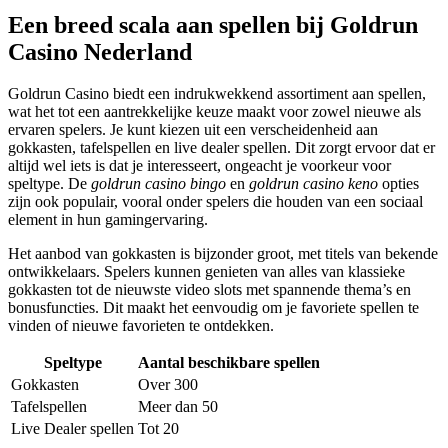
Een breed scala aan spellen bij Goldrun
Casino Nederland
Goldrun Casino biedt een indrukwekkend assortiment aan spellen,
wat het tot een aantrekkelijke keuze maakt voor zowel nieuwe als
ervaren spelers. Je kunt kiezen uit een verscheidenheid aan
gokkasten, tafelspellen en live dealer spellen. Dit zorgt ervoor dat er
altijd wel iets is dat je interesseert, ongeacht je voorkeur voor
speltype. De
goldrun casino bingo
en
goldrun casino keno
opties
zijn ook populair, vooral onder spelers die houden van een sociaal
element in hun gamingervaring.
Het aanbod van gokkasten is bijzonder groot, met titels van bekende
ontwikkelaars. Spelers kunnen genieten van alles van klassieke
gokkasten tot de nieuwste video slots met spannende thema’s en
bonusfuncties. Dit maakt het eenvoudig om je favoriete spellen te
vinden of nieuwe favorieten te ontdekken.
Speltype
Aantal beschikbare spellen
Gokkasten
Over 300
Tafelspellen
Meer dan 50
Live Dealer spellen
Tot 20