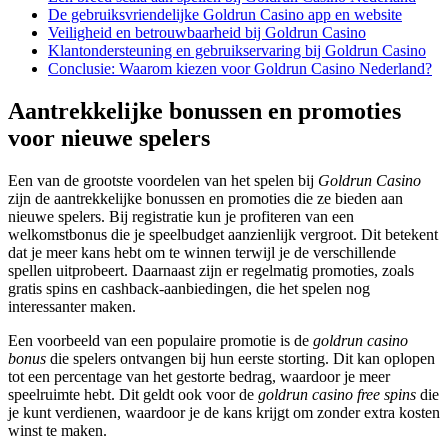
De gebruiksvriendelijke Goldrun Casino app en website
Veiligheid en betrouwbaarheid bij Goldrun Casino
Klantondersteuning en gebruikservaring bij Goldrun Casino
Conclusie: Waarom kiezen voor Goldrun Casino Nederland?
Aantrekkelijke bonussen en promoties
voor nieuwe spelers
Een van de grootste voordelen van het spelen bij
Goldrun Casino
zijn de aantrekkelijke bonussen en promoties die ze bieden aan
nieuwe spelers. Bij registratie kun je profiteren van een
welkomstbonus die je speelbudget aanzienlijk vergroot. Dit betekent
dat je meer kans hebt om te winnen terwijl je de verschillende
spellen uitprobeert. Daarnaast zijn er regelmatig promoties, zoals
gratis spins en cashback-aanbiedingen, die het spelen nog
interessanter maken.
Een voorbeeld van een populaire promotie is de
goldrun casino
bonus
die spelers ontvangen bij hun eerste storting. Dit kan oplopen
tot een percentage van het gestorte bedrag, waardoor je meer
speelruimte hebt. Dit geldt ook voor de
goldrun casino free spins
die
je kunt verdienen, waardoor je de kans krijgt om zonder extra kosten
winst te maken.