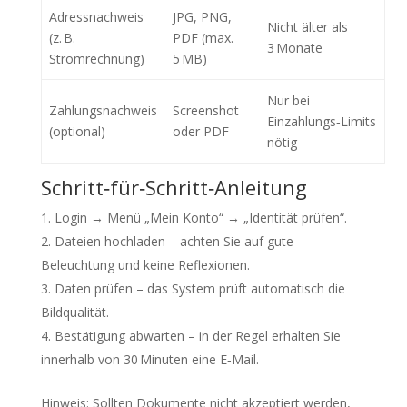
Adressnachweis
JPG, PNG,
Nicht älter als
(z. B.
PDF (max.
3 Monate
Stromrechnung)
5 MB)
Nur bei
Zahlungsnachweis
Screenshot
Einzahlungs‑Limits
(optional)
oder PDF
nötig
Schritt‑für‑Schritt‑Anleitung
Login → Menü „Mein Konto“ → „Identität prüfen“.
Dateien hochladen – achten Sie auf gute
Beleuchtung und keine Reflexionen.
Daten prüfen – das System prüft automatisch die
Bildqualität.
Bestätigung abwarten – in der Regel erhalten Sie
innerhalb von 30 Minuten eine E‑Mail.
Hinweis: Sollten Dokumente nicht akzeptiert werden,