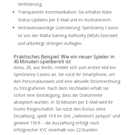
Verifizierung.
Transparente Kommunikation: Sie erhalten klare
Status‑Updates per E‑Mail und im Kontobereich.
Vertrauenswürdige Lizenzierung: SpinGranny Casino
ist von der Malta Gaming Authority (MGA) lizenziert
und unterliegt strengen Auflagen.
Praktisches Beispiel: Wie ein neuer Spieler in
45 Minuten spielbereit ist
Anna, 28, aus Berlin, meldet sich zum ersten Mal bei
SpinGranny Casino an. Sie nutzt ihr Smartphone, um
den Personalausweis und eine aktuelle Stromrechnung
zu fotografieren. Nach dem Hochladen erhält sie
sofort eine Bestätigung, dass die Dokumente
akzeptiert wurden. In 30 Minuten per E‑Mail wird ihr
Konto freigeschaltet. Sie nutzt den Bonus ohne
Einzahlung, spielt 10 € im Slot „Valentine’s Jackpot“ und
gewinnt 150 € – die Auszahlung erfolgt nach
erfolgreicher KYC innerhalb von 22 Stunden.