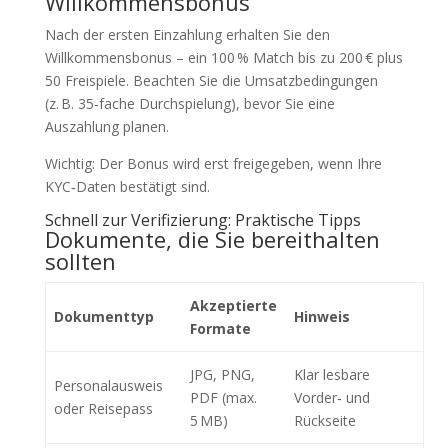
Willkommensbonus
Nach der ersten Einzahlung erhalten Sie den
Willkommensbonus – ein 100 % Match bis zu 200 € plus
50 Freispiele. Beachten Sie die Umsatzbedingungen
(z. B. 35‑fache Durchspielung), bevor Sie eine
Auszahlung planen.
Wichtig: Der Bonus wird erst freigegeben, wenn Ihre
KYC‑Daten bestätigt sind.
Schnell zur Verifizierung: Praktische Tipps
Dokumente, die Sie bereithalten
sollten
Akzeptierte
Dokumenttyp
Hinweis
Formate
JPG, PNG,
Klar lesbare
Personalausweis
PDF (max.
Vorder‑ und
oder Reisepass
5 MB)
Rückseite